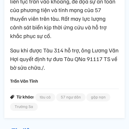
liên tục tràn vào khoang, đe dọa sự an toàn
của phương tiện và tính mạng của 57
thuyền viên trên tàu. Rất may lực lượng
cảnh sát biển kịp thời ứng cứu và hỗ trợ
khắc phục sự cố.
Sau khi được Tàu 314 hỗ trợ, ông Lương Văn
Hợi quyết định tự đưa Tàu QNa 91117 TS về
bờ sửa chữa./.
Trần Văn Tĩnh
Từ khóa:
tàu cá
57 ngư dân
gặp nạn
Trường Sa