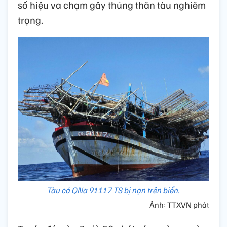
số hiệu va chạm gây thủng thân tàu nghiêm
trọng.
Tàu cá QNa 91117 TS bị nạn trên biển.
Ảnh: TTXVN phát