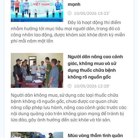
mạnh
10/05/2026 15:22’
Đây là hoạt động thí điểm
nhằm hướng tới mục tiêu mọi người dân, trong đó có
công nhân lao động, được khám sức khỏe định kỳ miễn
phí mỗi năm một lần
Người dân nâng cao cảnh
giác, không mua và sử
dụng thuốc chữa bệnh
không rõ nguồn gốc
10/05/2026 12:28’
Người dân không mua, sử dụng các loại thuốc chữa
bệnh không rõ nguồn gốc, chưa được cơ quan chức
năng cấp phép lưu hành, nâng cao cảnh giác trước các
nội dung quảng cáo trên không gian mạng để tránh bị
lừa đảo, gây ảnh hưởng đến sức khỏe và tài sản.
Mùa vàng thắm tình quân