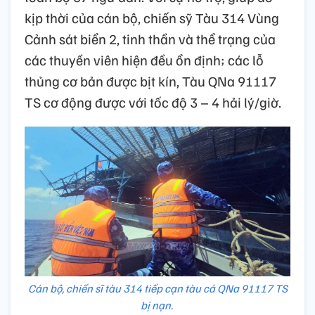
kịp thời của cán bộ, chiến sỹ Tàu 314 Vùng
Cảnh sát biển 2, tinh thần và thể trạng của
các thuyền viên hiện đều ổn định; các lỗ
thủng cơ bản được bịt kín, Tàu QNa 91117
TS cơ động được với tốc độ 3 – 4 hải lý/giờ.
Cán bộ, chiến sĩ tàu 314 tiếp cạn tàu cá QNa 91117 TS
bị nạn.