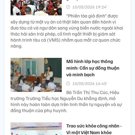
10/05/2026 19:24’
“Phiên tòa giả định” được
xây dựng từ một vụ án có thật liên quan đến hành vi
đưa tàu cá và ngư dân sang vùng biển nước ngoài khai
thác hải sản trái phép, cố tình ngắt thiết bị giám sát
hành trình tàu cá (VMS) nhằm qua mắt cơ quan chức
năng.
Mô hình lớp học thông
minh: Cần sự đồng thuận
và minh bạch
10/05/2026 16:45’
Bà Trần Thị Thu Cúc, Hiệu
trưởng Trường Tiểu học Nguyễn Du khẳng định, mô
hình này hoàn toàn dựa trên tinh thần tự nguyện và sự
đồng thuận của phụ huynh.
Trao sức khỏe công nhân -
Vì một Việt Nam khỏe