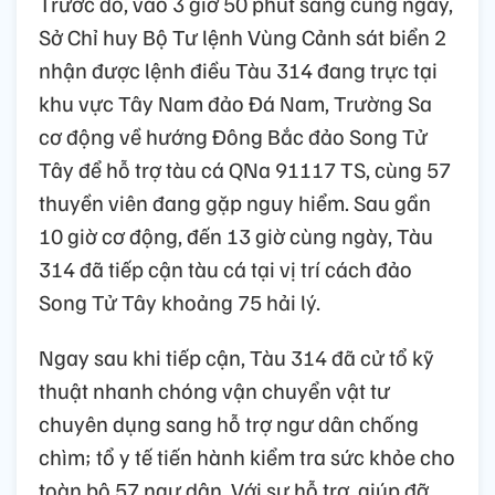
Trước đó, vào 3 giờ 50 phút sáng cùng ngày,
Sở Chỉ huy Bộ Tư lệnh Vùng Cảnh sát biển 2
nhận được lệnh điều Tàu 314 đang trực tại
khu vực Tây Nam đảo Đá Nam, Trường Sa
cơ động về hướng Đông Bắc đảo Song Tử
Tây để hỗ trợ tàu cá QNa 91117 TS, cùng 57
thuyền viên đang gặp nguy hiểm. Sau gần
10 giờ cơ động, đến 13 giờ cùng ngày, Tàu
314 đã tiếp cận tàu cá tại vị trí cách đảo
Song Tử Tây khoảng 75 hải lý.
Ngay sau khi tiếp cận, Tàu 314 đã cử tổ kỹ
thuật nhanh chóng vận chuyển vật tư
chuyên dụng sang hỗ trợ ngư dân chống
chìm; tổ y tế tiến hành kiểm tra sức khỏe cho
toàn bộ 57 ngư dân. Với sự hỗ trợ, giúp đỡ