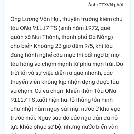
Ảnh: TTXVN phát
Ông Lương Văn Hợi, thuyền trưởng kiêm chủ
tàu QNa 91117 TS (sinh năm 1972, quê
quán xã Núi Thành, thành phố Đà Nẵng)
cho biết: Khoảng 23 giờ đêm 9/5, khi tàu
đang hành nghề câu mực thì bất ngờ bị một
tàu hàng va chạm mạnh từ phía mạn trái. Do
trời tối và sự việc diễn ra quá nhanh, các
thuyền viên không kịp nhận dạng được tàu
va chạm. Cú va chạm khiến thân Tàu QNa
91117 TS xuất hiện hai lỗ thủng lớn hình
chữ nhật nằm ngay sát mặt nước ở khu vực
trước mũi. Ngay sau đó các ngư dân đã nỗ
lực khắc phục sơ bộ, nhưng nước biển vẫn