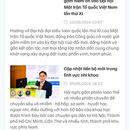
gắm niềm tin vào Đại hội
Mặt trận Tổ quốc Việt Nam
lần thứ XI
10/05/2026 10:07’
Hướng về Đại hội đại biểu toàn quốc lần thứ XI của Mặt
trận Tổ quốc Việt Nam, đồng bào Công giáo cả nước gửi
gắm niềm tin vào kỳ Đại hội của đổi mới, đồng hành và
gắn kết dân tộc, nơi mọi tầng lớp nhân dân cùng chung
khát vọng xây dựng đất nước phồn vinh, hạnh phúc.
Cập nhật tiến bộ mới trong
lĩnh vực nhi khoa
09/05/2026 18:22’
Hội nghị gồm phiên toàn thể
và nhiều phiên chuyên đề
chuyên sâu về nhiễm - hô hấp, sơ sinh - huyết học,
ngoại nhi, điều dưỡng với hơn 50 báo cáo khoa học
được trình bày bởi các chuyên gia đến từ Hà Nội, Thành
phố Hồ Chí Minh, Cần Thơ và nhiều tỉnh, thành phố khu
vực phía Nam.