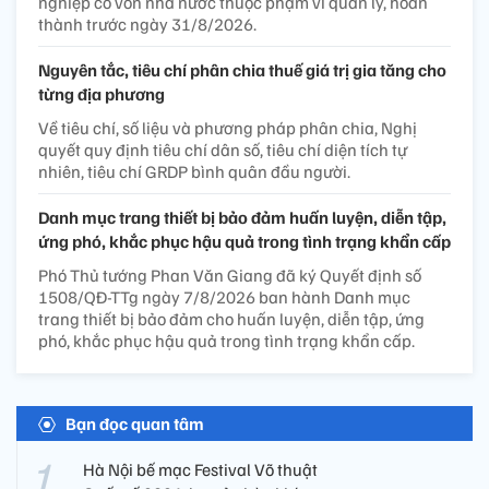
nghiệp có vốn nhà nước thuộc phạm vi quản lý, hoàn
thành trước ngày 31/8/2026.
Nguyên tắc, tiêu chí phân chia thuế giá trị gia tăng cho
từng địa phương
Về tiêu chí, số liệu và phương pháp phân chia, Nghị
quyết quy định tiêu chí dân số, tiêu chí diện tích tự
nhiên, tiêu chí GRDP bình quân đầu người.
Danh mục trang thiết bị bảo đảm huấn luyện, diễn tập,
ứng phó, khắc phục hậu quả trong tình trạng khẩn cấp
Phó Thủ tướng Phan Văn Giang đã ký Quyết định số
1508/QĐ-TTg ngày 7/8/2026 ban hành Danh mục
trang thiết bị bảo đảm cho huấn luyện, diễn tập, ứng
phó, khắc phục hậu quả trong tình trạng khẩn cấp.
Bạn đọc quan tâm
Hà Nội bế mạc Festival Võ thuật