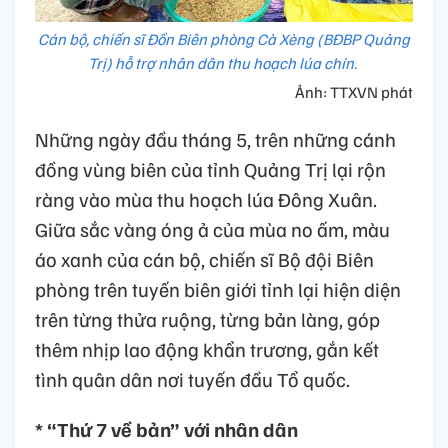
Cán bộ, chiến sĩ Đồn Biên phòng Cà Xèng (BĐBP Quảng
Trị) hỗ trợ nhân dân thu hoạch lúa chín.
Ảnh: TTXVN phát
Những ngày đầu tháng 5, trên những cánh
đồng vùng biên của tỉnh Quảng Trị lại rộn
ràng vào mùa thu hoạch lúa Đông Xuân.
Giữa sắc vàng óng ả của mùa no ấm, màu
áo xanh của cán bộ, chiến sĩ Bộ đội Biên
phòng trên tuyến biên giới tỉnh lại hiện diện
trên từng thửa ruộng, từng bản làng, góp
thêm nhịp lao động khẩn trương, gắn kết
tình quân dân nơi tuyến đầu Tổ quốc.
* “Thứ 7 về bản” với nhân dân