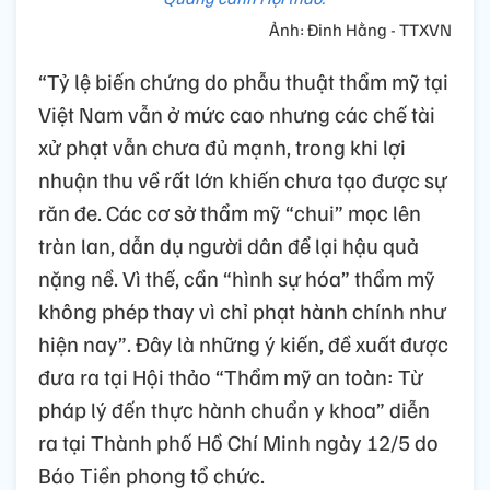
Ảnh: Đinh Hằng - TTXVN
“Tỷ lệ biến chứng do phẫu thuật thẩm mỹ tại
Việt Nam vẫn ở mức cao nhưng các chế tài
xử phạt vẫn chưa đủ mạnh, trong khi lợi
nhuận thu về rất lớn khiến chưa tạo được sự
răn đe. Các cơ sở thẩm mỹ “chui” mọc lên
tràn lan, dẫn dụ người dân để lại hậu quả
nặng nề. Vì thế, cần “hình sự hóa” thẩm mỹ
không phép thay vì chỉ phạt hành chính như
hiện nay”. Đây là những ý kiến, đề xuất được
đưa ra tại Hội thảo “Thẩm mỹ an toàn: Từ
pháp lý đến thực hành chuẩn y khoa” diễn
ra tại Thành phố Hồ Chí Minh ngày 12/5 do
Báo Tiền phong tổ chức.