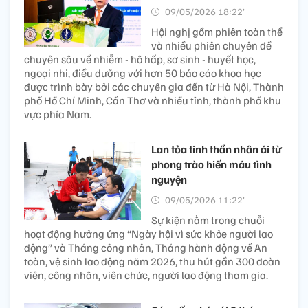
09/05/2026 18:22’
Hội nghị gồm phiên toàn thể
và nhiều phiên chuyên đề
chuyên sâu về nhiễm - hô hấp, sơ sinh - huyết học,
ngoại nhi, điều dưỡng với hơn 50 báo cáo khoa học
được trình bày bởi các chuyên gia đến từ Hà Nội, Thành
phố Hồ Chí Minh, Cần Thơ và nhiều tỉnh, thành phố khu
vực phía Nam.
Lan tỏa tinh thần nhân ái từ
phong trào hiến máu tình
nguyện
09/05/2026 11:22’
Sự kiện nằm trong chuỗi
hoạt động hưởng ứng “Ngày hội vì sức khỏe người lao
động” và Tháng công nhân, Tháng hành động về An
toàn, vệ sinh lao động năm 2026, thu hút gần 300 đoàn
viên, công nhân, viên chức, người lao động tham gia.