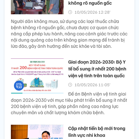
không rõ nguồn gốc
10/05/2026 12:28’
Người dân không mua, sử dụng các loại thuốc chữa
bệnh không rõ nguồn gốc, chưa được cơ quan chức
năng cấp phép lưu hành, nâng cao cảnh giác trước các
nội dung quảng cáo trên không gian mạng để tránh bị
lừa đảo, gây ảnh hưởng đến sức khỏe và tài sản.
Giai đoạn 2026-2030: Bộ Y
tế bổ sung ít nhất 200 bệnh
viện vệ tinh trên toàn quốc
10/05/2026 11:05’
Đề án Bệnh viện vệ tinh giai
đoạn 2026-2030 với mục tiêu phát triển bổ sung ít nhất
200 bệnh viện vệ tinh, góp phần nâng cao năng lực
chuyên môn và chất lượng khám chữa bệnh.
Cập nhật tiến bộ mới trong
lĩnh vực nhi khoa