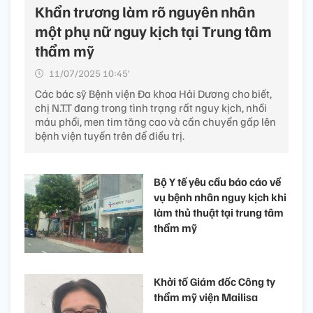
Khẩn trương làm rõ nguyên nhân
một phụ nữ nguy kịch tại Trung tâm
thẩm mỹ
11/07/2025 10:45’
Các bác sỹ Bệnh viện Đa khoa Hải Dương cho biết,
chị N.T.T đang trong tình trạng rất nguy kịch, nhồi
máu phổi, men tim tăng cao và cần chuyển gấp lên
bệnh viện tuyến trên để điều trị.
Bộ Y tế yêu cầu báo cáo về
vụ bệnh nhân nguy kịch khi
làm thủ thuật tại trung tâm
thẩm mỹ
Khởi tố Giám đốc Công ty
thẩm mỹ viện Mailisa