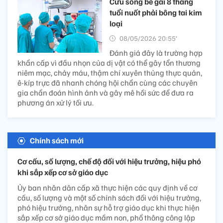
Cứu sống bé gái 8 tháng
tuổi nuốt phải bông tai kim
loại
08/05/2026 20:55’
Đánh giá đây là trường hợp
khẩn cấp vì đầu nhọn của dị vật có thể gây tổn thương
niêm mạc, chảy máu, thậm chí xuyên thủng thực quản,
ê-kíp trực đã nhanh chóng hội chẩn cùng các chuyên
gia chẩn đoán hình ảnh và gây mê hồi sức để đưa ra
phương án xử lý tối ưu.
Chính sách mới
Cơ cấu, số lượng, chế độ đối với hiệu trưởng, hiệu phó
khi sắp xếp cơ sở giáo dục
Ủy ban nhân dân cấp xã thực hiện các quy định về cơ
cấu, số lượng và một số chính sách đối với hiệu trưởng,
phó hiệu trưởng, nhân sự hỗ trợ giáo dục khi thực hiện
sắp xếp cơ sở giáo dục mầm non, phổ thông công lập