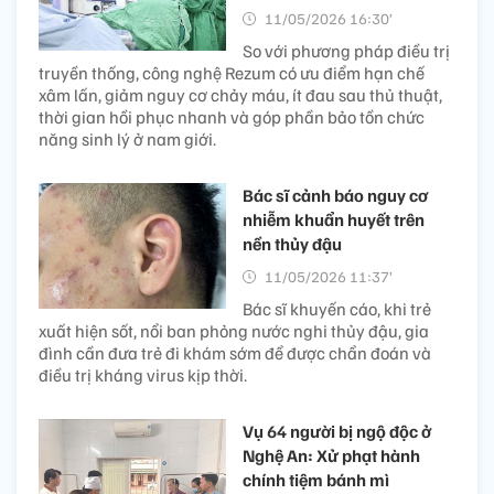
11/05/2026 16:30’
So với phương pháp điều trị
truyền thống, công nghệ Rezum có ưu điểm hạn chế
xâm lấn, giảm nguy cơ chảy máu, ít đau sau thủ thuật,
thời gian hồi phục nhanh và góp phần bảo tồn chức
năng sinh lý ở nam giới.
Bác sĩ cảnh báo nguy cơ
nhiễm khuẩn huyết trên
nền thủy đậu
11/05/2026 11:37’
Bác sĩ khuyến cáo, khi trẻ
xuất hiện sốt, nổi ban phỏng nước nghi thủy đậu, gia
đình cần đưa trẻ đi khám sớm để được chẩn đoán và
điều trị kháng virus kịp thời.
Vụ 64 người bị ngộ độc ở
Nghệ An: Xử phạt hành
chính tiệm bánh mì