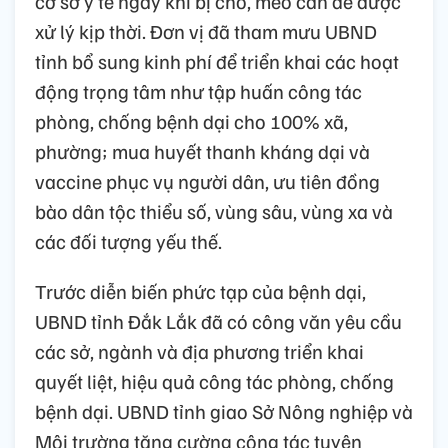
cơ sở y tế ngay khi bị chó, mèo cắn để được
xử lý kịp thời. Đơn vị đã tham mưu UBND
tỉnh bổ sung kinh phí để triển khai các hoạt
động trọng tâm như tập huấn công tác
phòng, chống bệnh dại cho 100% xã,
phường; mua huyết thanh kháng dại và
vaccine phục vụ người dân, ưu tiên đồng
bào dân tộc thiểu số, vùng sâu, vùng xa và
các đối tượng yếu thế.
Trước diễn biến phức tạp của bệnh dại,
UBND tỉnh Đắk Lắk đã có công văn yêu cầu
các sở, ngành và địa phương triển khai
quyết liệt, hiệu quả công tác phòng, chống
bệnh dại. UBND tỉnh giao Sở Nông nghiệp và
Môi trường tăng cường công tác tuyên