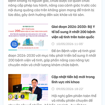
bệnh không rõ nguồn gốc, chưa được cơ quan chức
năng cấp phép lưu hành, nâng cao cảnh giác trước các
nội dung quảng cáo trên không gian mạng để tránh bị
lừa đảo, gây ảnh hưởng đến sức khỏe và tài sản.
Giai đoạn 2026-2030: Bộ Y
tế bổ sung ít nhất 200 bệnh
viện vệ tinh trên toàn quốc
10/05/2026 11:05’
Đề án Bệnh viện vệ tinh giai
đoạn 2026-2030 với mục tiêu phát triển bổ sung ít nhất
200 bệnh viện vệ tinh, góp phần nâng cao năng lực
chuyên môn và chất lượng khám chữa bệnh.
Cập nhật tiến bộ mới trong
lĩnh vực nhi khoa
09/05/2026 18:22’
Hội nghị gồm phiên toàn thể
và nhiều phiên chuyên đề
chuyên sâu về nhiễm - hô hấp, sơ sinh - huyết học,