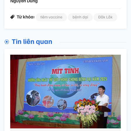
Nguyên Dung
Từ khóa:
tiêm vaccine
bệnh dại
Đắk Lắk
Tin liên quan