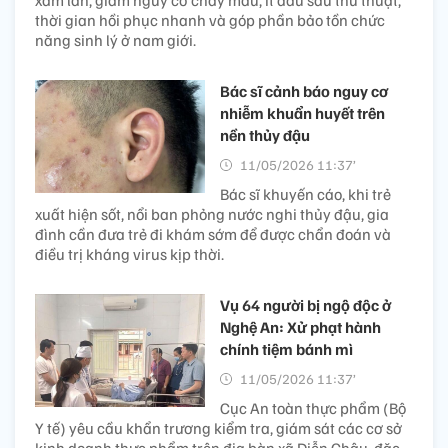
thời gian hồi phục nhanh và góp phần bảo tồn chức
năng sinh lý ở nam giới.
Bác sĩ cảnh báo nguy cơ
nhiễm khuẩn huyết trên
nền thủy đậu
11/05/2026 11:37’
Bác sĩ khuyến cáo, khi trẻ
xuất hiện sốt, nổi ban phỏng nước nghi thủy đậu, gia
đình cần đưa trẻ đi khám sớm để được chẩn đoán và
điều trị kháng virus kịp thời.
Vụ 64 người bị ngộ độc ở
Nghệ An: Xử phạt hành
chính tiệm bánh mì
11/05/2026 11:37’
Cục An toàn thực phẩm (Bộ
Y tế) yêu cầu khẩn trương kiểm tra, giám sát các cơ sở
kinh doanh thực phẩm trên địa bàn xã Diễn Châu, đặc