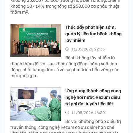
khoảng 10 - 14% trong tổng số 250.000 ca phẫu thuật
thẩm mỹ.
Thúc đẩy phát hiện sớm,
quản lý liên tục bệnh không
lây nhiễm
11/05/2026 22:33’
Bệnh không lây nhiễm là
thách thức đối với sức khỏe cộng đồng, năng suất lao
động, chất lượng dân số và sự phát triển bền vững của
mỗi quốc gia.
Ứng dụng thành công công
nghệ hơi nước Rezum điều
trị phì đại tuyến tiền liệt
11/05/2026 16:30’
So với phương pháp điều trị
truyền thống, công nghệ Rezum có ưu điểm hạn chế
xâm lấn, giảm nguy cơ chảy máu, ít đau sau thủ thuật,