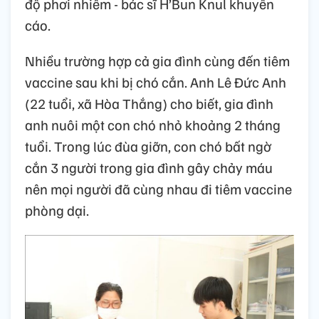
độ phơi nhiễm - bác sĩ H’Bun Knul khuyến
cáo.
Nhiều trường hợp cả gia đình cùng đến tiêm
vaccine sau khi bị chó cắn. Anh Lê Đức Anh
(22 tuổi, xã Hòa Thắng) cho biết, gia đình
anh nuôi một con chó nhỏ khoảng 2 tháng
tuổi. Trong lúc đùa giỡn, con chó bất ngờ
cắn 3 người trong gia đình gây chảy máu
nên mọi người đã cùng nhau đi tiêm vaccine
phòng dại.