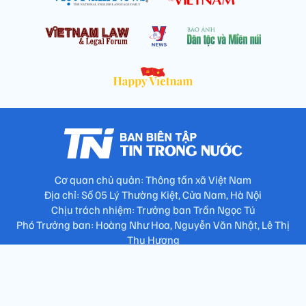
Cơ quan chủ quản: Thông tấn xã Việt Nam
Địa chỉ: Số 05 Lý Thường Kiệt, Cửa Nam, Hà Nội
Chịu trách nhiệm: Trưởng ban Trần Ngọc Tú
Phó Trưởng ban: Hoàng Như Hoa, Nguyễn Văn Nhật, Lê Thị
Thu Hương
Số điện thoại: 024.38257994 - Fax: 024.3826.7981 - Email:
tap.phongbien@gmail.com
Không sao chép nội dung khi chưa có sự đồng ý bằng văn bản