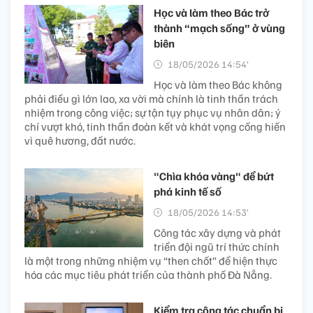
Học và làm theo Bác trở
thành “mạch sống” ở vùng
biên
18/05/2026 14:54’
Học và làm theo Bác không
phải điều gì lớn lao, xa vời mà chính là tinh thần trách
nhiệm trong công việc; sự tận tụy phục vụ nhân dân; ý
chí vượt khó, tinh thần đoàn kết và khát vọng cống hiến
vì quê hương, đất nước.
"Chìa khóa vàng" để bứt
phá kinh tế số
18/05/2026 14:53’
Công tác xây dựng và phát
triển đội ngũ trí thức chính
là một trong những nhiệm vụ “then chốt” để hiện thực
hóa các mục tiêu phát triển của thành phố Đà Nẵng.
Kiểm tra công tác chuẩn bị