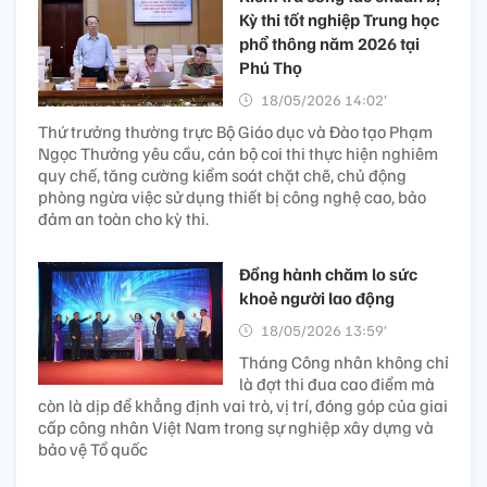
Kỳ thi tốt nghiệp Trung học
phổ thông năm 2026 tại
Phú Thọ
18/05/2026 14:02’
Thứ trưởng thường trực Bộ Giáo dục và Đào tạo Phạm
Ngọc Thưởng yêu cầu, cán bộ coi thi thực hiện nghiêm
quy chế, tăng cường kiểm soát chặt chẽ, chủ động
phòng ngừa việc sử dụng thiết bị công nghệ cao, bảo
đảm an toàn cho kỳ thi.
Đồng hành chăm lo sức
khoẻ người lao động
18/05/2026 13:59’
Tháng Công nhân không chỉ
là đợt thi đua cao điểm mà
còn là dịp để khẳng định vai trò, vị trí, đóng góp của giai
cấp công nhân Việt Nam trong sự nghiệp xây dựng và
bảo vệ Tổ quốc