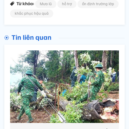
Từ khóa:
Mưa lũ
hỗ trợ
ổn định trường lớp
khắc phục hậu quả
Tin liên quan