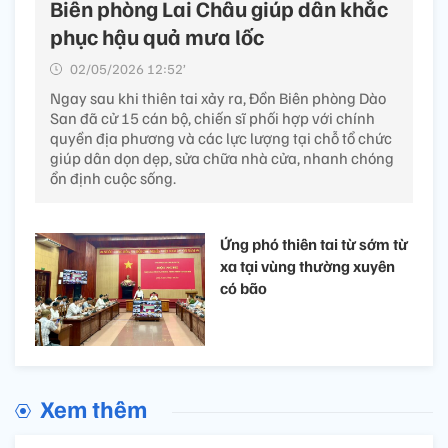
Biên phòng Lai Châu giúp dân khắc
phục hậu quả mưa lốc
02/05/2026 12:52’
Ngay sau khi thiên tai xảy ra, Đồn Biên phòng Dào
San đã cử 15 cán bộ, chiến sĩ phối hợp với chính
quyền địa phương và các lực lượng tại chỗ tổ chức
giúp dân dọn dẹp, sửa chữa nhà cửa, nhanh chóng
ổn định cuộc sống.
Ứng phó thiên tai từ sớm từ
xa tại vùng thường xuyên
có bão
Xem thêm