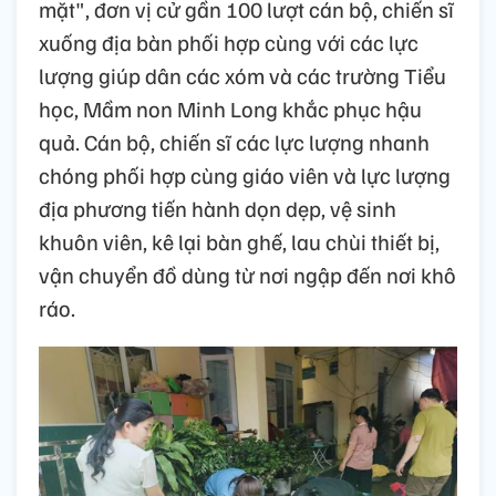
mặt", đơn vị cử gần 100 lượt cán bộ, chiến sĩ
xuống địa bàn phối hợp cùng với các lực
lượng giúp dân các xóm và các trường Tiểu
học, Mầm non Minh Long khắc phục hậu
quả. Cán bộ, chiến sĩ các lực lượng nhanh
chóng phối hợp cùng giáo viên và lực lượng
địa phương tiến hành dọn dẹp, vệ sinh
khuôn viên, kê lại bàn ghế, lau chùi thiết bị,
vận chuyển đồ dùng từ nơi ngập đến nơi khô
ráo.