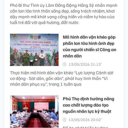
Phó Bí thư Tỉnh ủy Lâm Đồng Đặng Hồng Sỹ nhấn mạnh
cần lan tỏa tinh thần sống đẹp, sống trách nhiệm, khơi
dậy mạnh mẽ khát vọng cống hiến và niềm tự hào của
tuổi trẻ đối với quê hương, đất nước
Mô hình dân vận khéo góp
phần lan tỏa hình ảnh đẹp
của người chiến sĩ Công an
nhân dân
13/05/2026 21:13’
Thực hiện mô hình dân vận khéo “Lực lượng Cảnh sát
cơ động - Sát dân, gần dân”, phát huy tinh thần “Vì
nhân dân phục vụ”, trong 1 tuần qua
Phú Thọ định hướng nâng
cao chất lượng đào tạo
nguồn nhân lực kỹ thuật
13/05/2026 20:02’
Đề án phát triển trường