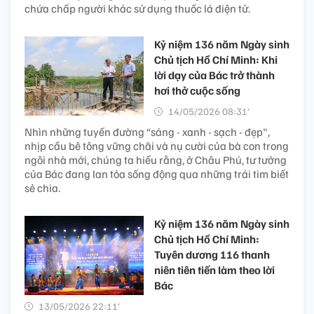
chứa chấp người khác sử dụng thuốc lá điện tử.
Kỷ niệm 136 năm Ngày sinh
Chủ tịch Hồ Chí Minh: Khi
lời dạy của Bác trở thành
hơi thở cuộc sống
14/05/2026 08:31’
Nhìn những tuyến đường “sáng - xanh - sạch - đẹp",
nhịp cầu bê tông vững chãi và nụ cười của bà con trong
ngôi nhà mới, chúng ta hiểu rằng, ở Châu Phú, tư tưởng
của Bác đang lan tỏa sống động qua những trái tim biết
sẻ chia.
Kỷ niệm 136 năm Ngày sinh
Chủ tịch Hồ Chí Minh:
Tuyên dương 116 thanh
niên tiên tiến làm theo lời
Bác
13/05/2026 22:11’