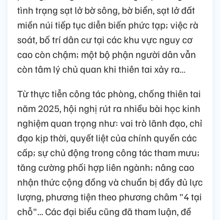
tình trạng sạt lở bờ sông, bờ biển, sạt lở đất
miền núi tiếp tục diễn biến phức tạp; việc rà
soát, bố trí dân cư tại các khu vực nguy cơ
cao còn chậm; một bộ phận người dân vẫn
còn tâm lý chủ quan khi thiên tai xảy ra…
Từ thực tiễn công tác phòng, chống thiên tai
năm 2025, hội nghị rút ra nhiều bài học kinh
nghiệm quan trọng như: vai trò lãnh đạo, chỉ
đạo kịp thời, quyết liệt của chính quyền các
cấp; sự chủ động trong công tác tham mưu;
tăng cường phối hợp liên ngành; nâng cao
nhận thức cộng đồng và chuẩn bị đầy đủ lực
lượng, phương tiện theo phương châm "4 tại
chỗ"... Các đại biểu cũng đã tham luận, đề