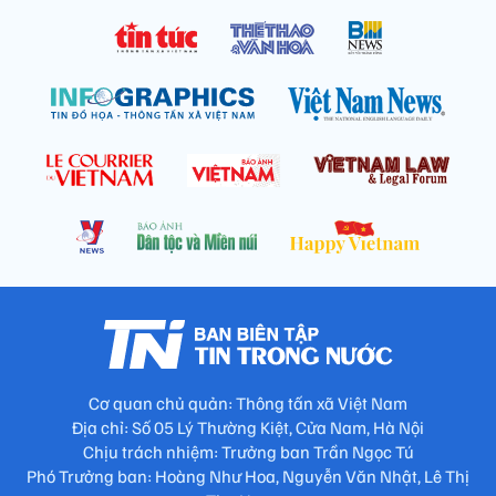
Cơ quan chủ quản: Thông tấn xã Việt Nam
Địa chỉ: Số 05 Lý Thường Kiệt, Cửa Nam, Hà Nội
Chịu trách nhiệm: Trưởng ban Trần Ngọc Tú
Phó Trưởng ban: Hoàng Như Hoa, Nguyễn Văn Nhật, Lê Thị