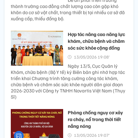
thành trường cao đẳng chất lượng cao còn gặp khó
khăn do cơ sở vật chất, trang thiết bị tại nhiều cơ sở đã
xuống cấp, thiếu đồng bộ.
Hợp tác nâng cao năng lực
khám, chữa bệnh và chăm
sóc sức khỏe cộng đồng
13/05/2026 19:08’
Ngày 13/5, Cục Quản lý
Khám, chữa bệnh (Bộ Y tế) ký Biên bản ghi nhớ hợp tác
triển khai Chương trình tăng cường công tác khám,
chữa bệnh và chăm sóc sức khỏe người dân giai đoạn
2026-2030 với Công ty TNHH Novartis Việt Nam (Thụy
Sĩ)
Phòng chống nguy cơ xảy
ra cháy, nổ trong thời tiết
nắng nóng
13/05/2026 19:07’