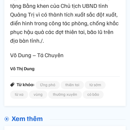
tặng Bằng khen của Chủ tịch UBND tỉnh
Quảng Trị vì có thành tích xuất sắc đột xuất,
điển hình trong công tác phòng, chống khắc
phục hậu quả các đợt thiên tai, bão lũ trên
địa bàn tỉnh./.
Võ Dung – Tá Chuyên
Võ Thị Dung
Từ khóa:
Ứng phó
thiên tai
từ sớm
từ xa
vùng
thường xuyên
có bão
Xem thêm