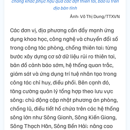
chống khắc phục hậu quả các đợt thiên tai, bão lũ trên
địa bàn tỉnh
Ảnh: Võ Thị Dung/TTXVN
Các đơn vị, địa phương cần đẩy mạnh ứng
dụng khoa học, công nghệ và chuyển đổi số
trong công tác phòng, chống thiên tai; từng
bước xây dựng cơ sở dữ liệu rủi ro thiên tai,
bản đồ cảnh báo sớm, hệ thống quan trắc,
giám sát và ứng dụng trí tuệ nhân tạo trong
công tác chỉ huy, điều phối. Bên cạnh đó,
tăng cường quản lý tổng hợp theo lưu vực
sông; chủ động cập nhật phương án phòng,
chống lũ, điều tiết hồ chứa trên các hệ thống
sông lớn như Sông Gianh, Sông Kiến Giang,
Sông Thạch Hãn, Sông Bến Hải; nâng cao