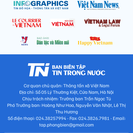
Cơ quan chủ quản: Thông tấn xã Việt Nam
Địa chỉ: Số 05 Lý Thường Kiệt, Cửa Nam, Hà Nội
Chịu trách nhiệm: Trưởng ban Trần Ngọc Tú
Phó Trưởng ban: Hoàng Như Hoa, Nguyễn Văn Nhật, Lê Thị
Thu Hương
Số điện thoại: 024.38257994 - Fax: 024.3826.7981 - Email:
tap.phongbien@gmail.com