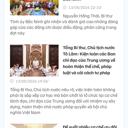
13/05/2026 22:10’
Nguyễn Hồng Thái, Bí thư
Tỉnh ủy Bắc Ninh ghi nhận và đánh giá cao những đóng
góp của các đồng chí được điều động, phân công trong
đợt này
Tổng Bí thư, Chủ tịch nước
Tô Lâm: Kiện toàn các Ban
chỉ đạo của Trung ương về
hoàn thiện thể chế, pháp
luật và cải cách tư pháp
13/05/2026 19:06’
Tổng Bí thư, Chủ tịch nước nêu rõ, việc kiện toàn không
phải là sắp xếp cơ học mà bản chất là tổ chức lại cơ chế
lãnh đạo, chỉ đạo của Trung ương đối với nhiệm vụ xây
dựng, hoàn thiện nhà nước pháp quyền xã hội chủ
nghĩa Việt Nam
Đề xuất nhiều cơ chế ưu đãi