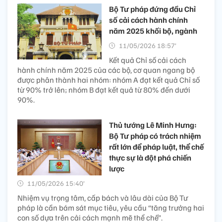
Bộ Tư pháp đứng đầu Chỉ
số cải cách hành chính
năm 2025 khối bộ, ngành
11/05/2026 18:57’
Kết quả Chỉ số cải cách
hành chính năm 2025 của các bộ, cơ quan ngang bộ
được phân thành hai nhóm: nhóm A đạt kết quả Chỉ số
từ 90% trở lên; nhóm B đạt kết quả từ 80% đến dưới
90%.
Thủ tướng Lê Minh Hưng:
Bộ Tư pháp có trách nhiệm
rất lớn để pháp luật, thể chế
thực sự là đột phá chiến
lược
11/05/2026 15:40’
Nhiệm vụ trọng tâm, cấp bách và lâu dài của Bộ Tư
pháp là cần bám sát mục tiêu, yêu cầu “tăng trưởng hai
con số dựa trên cải cách mạnh mẽ thể chế”.