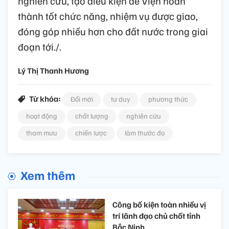
nghiên cứu, tạo điều kiện để Viện hoàn
thành tốt chức năng, nhiệm vụ được giao,
đóng góp nhiều hơn cho đất nước trong giai
đoạn tới./.
Lý Thị Thanh Hương
Từ khóa:
Đổi mới
tư duy
phương thức
hoạt động
chất lượng
nghiên cứu
tham mưu
chiến lược
làm thước đo
Xem thêm
Công bố kiện toàn nhiều vị
trí lãnh đạo chủ chốt tỉnh
Bắc Ninh