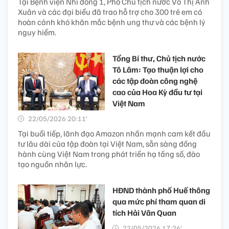
Tại Bệnh viện Nhi đồng 1, Phó Chủ tịch nước Võ Thị Ánh
Xuân và các đại biểu đã trao hỗ trợ cho 300 trẻ em có
hoàn cảnh khó khăn mắc bệnh ung thư và các bệnh lý
nguy hiểm.
Tổng Bí thư, Chủ tịch nước
Tô Lâm: Tạo thuận lợi cho
các tập đoàn công nghệ
cao của Hoa Kỳ đầu tư tại
Việt Nam
22/05/2026 20:11’
Tại buổi tiếp, lãnh đạo Amazon nhấn mạnh cam kết đầu
tư lâu dài của tập đoàn tại Việt Nam, sẵn sàng đồng
hành cùng Việt Nam trong phát triển hạ tầng số, đào
tạo nguồn nhân lực.
HĐND thành phố Huế thông
qua mức phí tham quan di
tích Hải Vân Quan
22/05/2026 17:26’