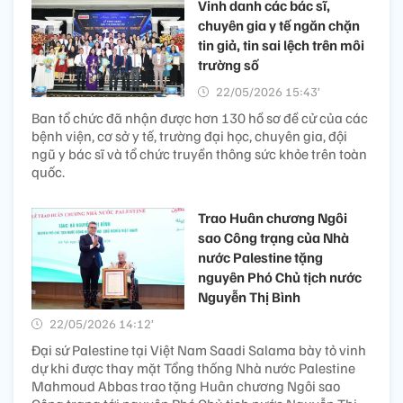
Vinh danh các bác sĩ,
chuyên gia y tế ngăn chặn
tin giả, tin sai lệch trên môi
trường số
22/05/2026 15:43’
Ban tổ chức đã nhận được hơn 130 hồ sơ đề cử của các
bệnh viện, cơ sở y tế, trường đại học, chuyên gia, đội
ngũ y bác sĩ và tổ chức truyền thông sức khỏe trên toàn
quốc.
Trao Huân chương Ngôi
sao Công trạng của Nhà
nước Palestine tặng
nguyên Phó Chủ tịch nước
Nguyễn Thị Bình
22/05/2026 14:12’
Đại sứ Palestine tại Việt Nam Saadi Salama bày tỏ vinh
dự khi được thay mặt Tổng thống Nhà nước Palestine
Mahmoud Abbas trao tặng Huân chương Ngôi sao