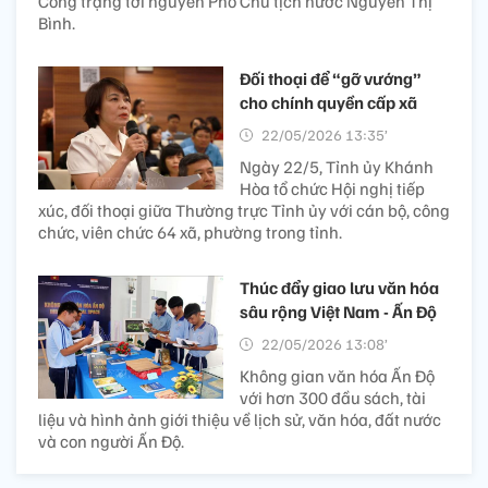
Công trạng tới nguyên Phó Chủ tịch nước Nguyễn Thị
Bình.
Đối thoại để “gỡ vướng”
cho chính quyền cấp xã
22/05/2026 13:35’
Ngày 22/5, Tỉnh ủy Khánh
Hòa tổ chức Hội nghị tiếp
xúc, đối thoại giữa Thường trực Tỉnh ủy với cán bộ, công
chức, viên chức 64 xã, phường trong tỉnh.
Thúc đẩy giao lưu văn hóa
sâu rộng Việt Nam - Ấn Độ
22/05/2026 13:08’
Không gian văn hóa Ấn Độ
với hơn 300 đầu sách, tài
liệu và hình ảnh giới thiệu về lịch sử, văn hóa, đất nước
và con người Ấn Độ.