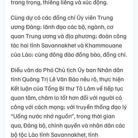
trang trọng, thiêng liêng và xúc động.
Cùng dự có các đồng chí Ủy viên Trung
ương Đảng; lãnh đạo các bộ, ngành, cơ
quan Trung ương và địa phương; đoàn công
tác hai tỉnh Savannakhet và Khammouane
của Lào; cùng đông đảo đồng bào, đồng chí.
Điếu văn do Phó Chủ tịch Ủy ban Nhân dân
tỉnh Quảng Trị Lê Văn Bảo nêu rõ, thực hiện
Kết luận của Tổng Bí thư Tô Lâm về tiếp tục
quan tâm, chăm lo tốt hơn đối với người có
công với cách mạng; với truyền thống đạo lý
“Uống nước nhớ nguồn”, trong thời gian
qua, Đảng bộ, chính quyền và nhân dân các
bộ tộc Lào tỉnh Savannakhet, tỉnh