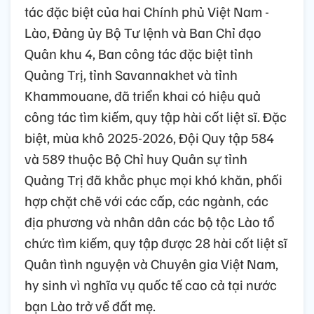
tác đặc biệt của hai Chính phủ Việt Nam -
Lào, Đảng ủy Bộ Tư lệnh và Ban Chỉ đạo
Quân khu 4, Ban công tác đặc biệt tỉnh
Quảng Trị, tỉnh Savannakhet và tỉnh
Khammouane, đã triển khai có hiệu quả
công tác tìm kiếm, quy tập hài cốt liệt sĩ. Đặc
biệt, mùa khô 2025-2026, Đội Quy tập 584
và 589 thuộc Bộ Chỉ huy Quân sự tỉnh
Quảng Trị đã khắc phục mọi khó khăn, phối
hợp chặt chẽ với các cấp, các ngành, các
địa phương và nhân dân các bộ tộc Lào tổ
chức tìm kiếm, quy tập được 28 hài cốt liệt sĩ
Quân tình nguyện và Chuyên gia Việt Nam,
hy sinh vì nghĩa vụ quốc tế cao cả tại nước
bạn Lào trở về đất mẹ.