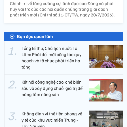
Chính trị về tăng cường sự lãnh đạo của Đảng và phát
huy vai trò của các hội quần chúng trong giai đoạn
phát triển mới (Chỉ thị số 11-CT/TW, ngày 20/7/2026).
Bạn đọc quan tâm
Tổng Bí thư, Chủ tịch nước Tô
Lâm: Phải đổi mới công tác quy
hoạch và tổ chức phát triển hạ
tầng
Kết nối công nghệ cao, chế biến
sâu và xây dựng chuỗi giá trị để
nâng tầm nông sản
Khẳng định vị thế tiên phong về
y tế của khu vực miền Trung -
Tây Nguyên ​