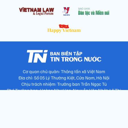
Cơ quan chủ quản: Thông tấn xã Việt Nam
Địa chỉ: Số 05 Lý Thường Kiệt, Cửa Nam, Hà Nội
Chịu trách nhiệm: Trưởng ban Trần Ngọc Tú
Phó Trưởng ban: Hoàng Như Hoa, Nguyễn Văn Nhật, Lê Thị
Thu Hương
Số điện thoại: 024.38257994 - Fax: 024.3826.7981 - Email:
tap.phongbien@gmail.com
Không sao chép nội dung khi chưa có sự đồng ý bằng văn bản
!