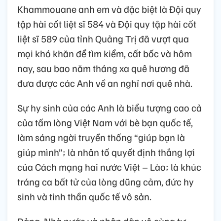
Khammouane anh em và đặc biệt là Đội quy
tập hài cốt liệt sĩ 584 và Đội quy tập hài cốt
liệt sĩ 589 của tỉnh Quảng Trị đã vượt qua
mọi khó khăn để tìm kiểm, cất bốc và hôm
nay, sau bao năm tháng xa quê hương đã
đưa được các Anh về an nghỉ nơi quê nhà.
Sự hy sinh của các Anh là biểu tượng cao cả
của tấm lòng Việt Nam với bè bạn quốc tế,
làm sáng ngời truyền thống “giúp bạn là
giúp mình”; là nhân tố quyết định thắng lợi
của Cách mạng hai nước Việt – Lào; là khúc
tráng ca bất tử của lòng dũng cảm, đức hy
sinh và tinh thần quốc tế vô sản.
Đảng, Nhà nước và nhân dân vô cùng tự