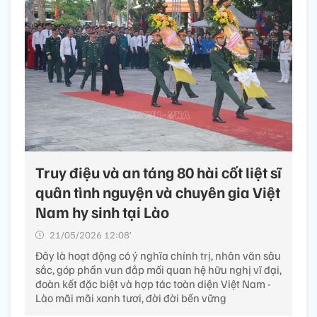
Truy điệu và an táng 80 hài cốt liệt sĩ
quân tình nguyện và chuyên gia Việt
Nam hy sinh tại Lào
21/05/2026 12:08’
Đây là hoạt động có ý nghĩa chính trị, nhân văn sâu
sắc, góp phần vun đắp mối quan hệ hữu nghị vĩ đại,
đoàn kết đặc biệt và hợp tác toàn diện Việt Nam -
Lào mãi mãi xanh tươi, đời đời bền vững