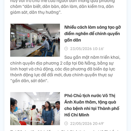
huy vai trò chủ thể của người dân thông qua phương
châm “dân biết, dân bàn, dân làm, dân kiểm tra, dân
giám sát, dân thụ hưởng”.
Nhiều cách làm sáng tạo gỡ
điểm nghẽn để chính quyền
gần dân
23/05/2026 10:16’
Sau gần một năm triển khai,
chính quyền địa phương 2 cấp tại Đà Nẵng, bằng sự
linh hoạt và chủ động, các địa phương đã biến áp lực
thành động lực để đổi mới, đưa chính quyền thực sự
"gần dân, sát dân".
Phó Chủ tịch nước Võ Thị
Ánh Xuân thăm, tặng quà
cho bệnh nhi tại Thành phố
Hồ Chí Minh​
22/05/2026 20:49’