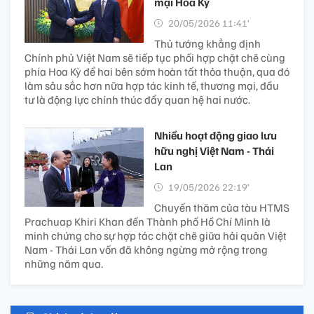
mại Hoa Kỳ
20/05/2026 11:41’
Thủ tướng khẳng định
Chính phủ Việt Nam sẽ tiếp tục phối hợp chặt chẽ cùng
phía Hoa Kỳ để hai bên sớm hoàn tất thỏa thuận, qua đó
làm sâu sắc hơn nữa hợp tác kinh tế, thương mại, đầu
tư là động lực chính thúc đẩy quan hệ hai nước.
Nhiều hoạt động giao lưu
hữu nghị Việt Nam - Thái
Lan
19/05/2026 22:19’
Chuyến thăm của tàu HTMS
Prachuap Khiri Khan đến Thành phố Hồ Chí Minh là
minh chứng cho sự hợp tác chặt chẽ giữa hải quân Việt
Nam - Thái Lan vốn đã không ngừng mở rộng trong
những năm qua.