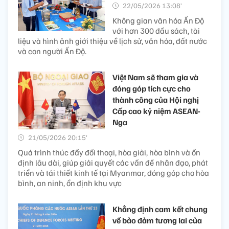
22/05/2026 13:08’
Không gian văn hóa Ấn Độ
với hơn 300 đầu sách, tài
liệu và hình ảnh giới thiệu về lịch sử, văn hóa, đất nước
và con người Ấn Độ.
Việt Nam sẽ tham gia và
đóng góp tích cực cho
thành công của Hội nghị
Cấp cao kỷ niệm ASEAN-
Nga
21/05/2026 20:15’
Quá trình thúc đẩy đối thoại, hòa giải, hòa bình và ổn
định lâu dài, giúp giải quyết các vấn đề nhân đạo, phát
triển và tái thiết kinh tế tại Myanmar, đóng góp cho hòa
bình, an ninh, ổn định khu vực
Khẳng định cam kết chung
về bảo đảm tương lai của