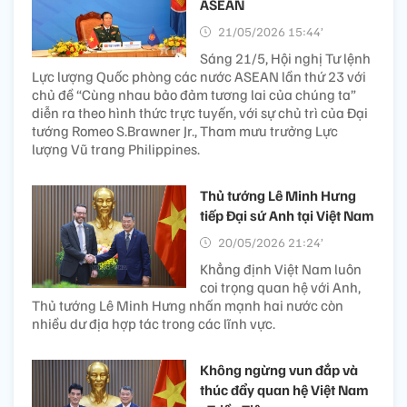
ASEAN
21/05/2026 15:44’
Sáng 21/5, Hội nghị Tư lệnh
Lực lượng Quốc phòng các nước ASEAN lần thứ 23 với
chủ đề “Cùng nhau bảo đảm tương lai của chúng ta”
diễn ra theo hình thức trực tuyến, với sự chủ trì của Đại
tướng Romeo S.Brawner Jr., Tham mưu trưởng Lực
lượng Vũ trang Philippines.
Thủ tướng Lê Minh Hưng
tiếp Đại sứ Anh tại Việt Nam
20/05/2026 21:24’
Khẳng định Việt Nam luôn
coi trọng quan hệ với Anh,
Thủ tướng Lê Minh Hưng nhấn mạnh hai nước còn
nhiều dư địa hợp tác trong các lĩnh vực.
Không ngừng vun đắp và
thúc đẩy quan hệ Việt Nam