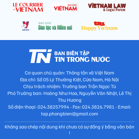
Cơ quan chủ quản: Thông tấn xã Việt Nam
Địa chỉ: Số 05 Lý Thường Kiệt, Cửa Nam, Hà Nội
Chịu trách nhiệm: Trưởng ban Trần Ngọc Tú
Phó Trưởng ban: Hoàng Như Hoa, Nguyễn Văn Nhật, Lê Thị
Thu Hương
Số điện thoại: 024.38257994 - Fax: 024.3826.7981 - Email:
tap.phongbien@gmail.com
Không sao chép nội dung khi chưa có sự đồng ý bằng văn bản
!