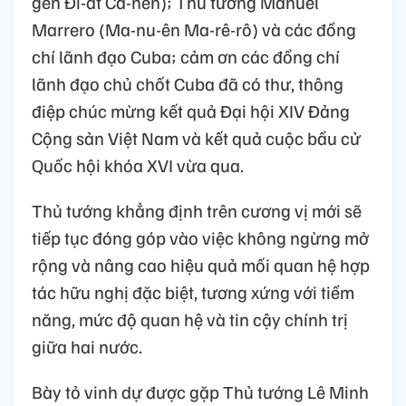
gên Đi-át Ca-nên); Thủ tướng Manuel
Marrero (Ma-nu-ên Ma-rê-rô) và các đồng
chí lãnh đạo Cuba; cảm ơn các đồng chí
lãnh đạo chủ chốt Cuba đã có thư, thông
điệp chúc mừng kết quả Đại hội XIV Đảng
Cộng sản Việt Nam và kết quả cuộc bầu cử
Quốc hội khóa XVI vừa qua.
Thủ tướng khẳng định trên cương vị mới sẽ
tiếp tục đóng góp vào việc không ngừng mở
rộng và nâng cao hiệu quả mối quan hệ hợp
tác hữu nghị đặc biệt, tương xứng với tiềm
năng, mức độ quan hệ và tin cậy chính trị
giữa hai nước.
Bày tỏ vinh dự được gặp Thủ tướng Lê Minh