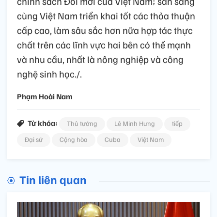
chính sách Đổi mới của Việt Nam; sẵn sàng
cùng Việt Nam triển khai tốt các thỏa thuận
cấp cao, làm sâu sắc hơn nữa hợp tác thực
chất trên các lĩnh vực hai bên có thế mạnh
và nhu cầu, nhất là nông nghiệp và công
nghệ sinh học./.
Phạm Hoài Nam
Từ khóa:
Thủ tướng
Lê Minh Hưng
tiếp
Đại sứ
Cộng hòa
Cuba
Việt Nam
Tin liên quan