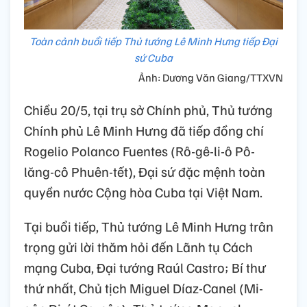
Toàn cảnh buổi tiếp Thủ tướng Lê Minh Hưng tiếp Đại
sứ Cuba
Ảnh: Dương Văn Giang/TTXVN
Chiều 20/5, tại trụ sở Chính phủ, Thủ tướng
Chính phủ Lê Minh Hưng đã tiếp đồng chí
Rogelio Polanco Fuentes (Rô-gê-li-ô Pô-
lăng-cô Phuên-tết), Đại sứ đặc mệnh toàn
quyền nước Cộng hòa Cuba tại Việt Nam.
Tại buổi tiếp, Thủ tướng Lê Minh Hưng trân
trọng gửi lời thăm hỏi đến Lãnh tụ Cách
mạng Cuba, Đại tướng Raúl Castro; Bí thư
thứ nhất, Chủ tịch Miguel Díaz-Canel (Mi-