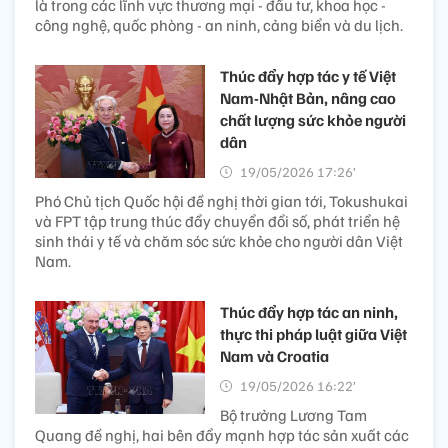
là trong các lĩnh vực thương mại - đầu tư, khoa học -
công nghệ, quốc phòng - an ninh, cảng biển và du lịch.
Thúc đẩy hợp tác y tế Việt
Nam-Nhật Bản, nâng cao
chất lượng sức khỏe người
dân
19/05/2026 17:26’
Phó Chủ tịch Quốc hội đề nghị thời gian tới, Tokushukai
và FPT tập trung thúc đẩy chuyển đổi số, phát triển hệ
sinh thái y tế và chăm sóc sức khỏe cho người dân Việt
Nam.
Thúc đẩy hợp tác an ninh,
thực thi pháp luật giữa Việt
Nam và Croatia
19/05/2026 16:22’
Bộ trưởng Lương Tam
Quang đề nghị, hai bên đẩy mạnh hợp tác sản xuất các