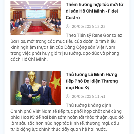
Thêm hướng hợp tác mới từ
di sản Hồ Chí Minh - Fidel
Castro
20/05/2026 13:23’
Theo Tiến sỹ Rene Gonzalez
Barrios, một trong các mục tiêu của đoàn là tìm hiểu
kinh nghiệm thực tiễn của Đảng Cộng sản Việt Nam
trong việc phát huy giá trị tư tưởng, đạo đức và phong
cách Hồ Chí Minh.
Thủ tướng Lê Minh Hưng
tiếp Phó Đại diện Thương
mại Hoa Kỳ
20/05/2026 11:41’
Thủ tướng khẳng định
Chính phủ Việt Nam sẽ tiếp tục phối hợp chặt chẽ cùng
phía Hoa Kỳ để hai bên sớm hoàn tất thỏa thuận, qua đó
làm sâu sắc hơn nữa hợp tác kinh tế, thương mại, đầu
tư là động lực chính thúc đẩy quan hệ hai nước.