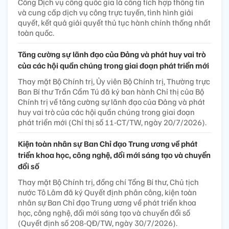
Cổng Dịch vụ công quốc gia là cổng tích hợp thông tin
và cung cấp dịch vụ công trực tuyến, tình hình giải
quyết, kết quả giải quyết thủ tục hành chính thống nhất
toàn quốc.
Tăng cường sự lãnh đạo của Đảng và phát huy vai trò
của các hội quần chúng trong giai đoạn phát triển mới
Thay mặt Bộ Chính trị, Ủy viên Bộ Chính trị, Thường trực
Ban Bí thư Trần Cẩm Tú đã ký ban hành Chỉ thị của Bộ
Chính trị về tăng cường sự lãnh đạo của Đảng và phát
huy vai trò của các hội quần chúng trong giai đoạn
phát triển mới (Chỉ thị số 11-CT/TW, ngày 20/7/2026).
Kiện toàn nhân sự Ban Chỉ đạo Trung ương về phát
triển khoa học, công nghệ, đổi mới sáng tạo và chuyển
đổi số
Thay mặt Bộ Chính trị, đồng chí Tổng Bí thư, Chủ tịch
nước Tô Lâm đã ký Quyết định phân công, kiện toàn
nhân sự Ban Chỉ đạo Trung ương về phát triển khoa
học, công nghệ, đổi mới sáng tạo và chuyển đổi số
(Quyết định số 208-QĐ/TW, ngày 30/7/2026).