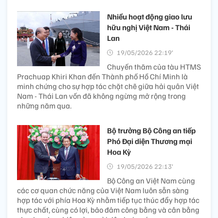
Nhiều hoạt động giao lưu
hữu nghị Việt Nam - Thái
Lan
19/05/2026 22:19’
Chuyến thăm của tàu HTMS
Prachuap Khiri Khan đến Thành phố Hồ Chí Minh là
minh chứng cho sự hợp tác chặt chẽ giữa hải quân Việt
Nam - Thái Lan vốn đã không ngừng mở rộng trong
những năm qua.
Bộ trưởng Bộ Công an tiếp
Phó Đại diện Thương mại
Hoa Kỳ
19/05/2026 22:13’
Bộ Công an Việt Nam cùng
các cơ quan chức năng của Việt Nam luôn sẵn sàng
hợp tác với phía Hoa Kỳ nhằm tiếp tục thúc đẩy hợp tác
thực chất, cùng có lợi, bảo đảm công bằng và cân bằng