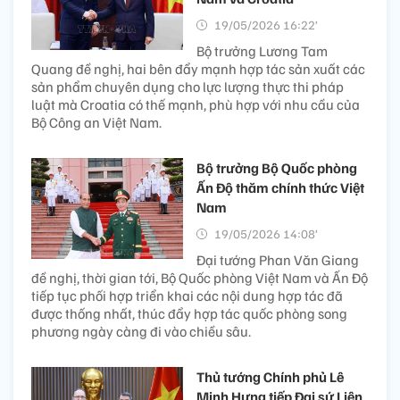
19/05/2026 16:22’
Bộ trưởng Lương Tam
Quang đề nghị, hai bên đẩy mạnh hợp tác sản xuất các
sản phẩm chuyên dụng cho lực lượng thực thi pháp
luật mà Croatia có thế mạnh, phù hợp với nhu cầu của
Bộ Công an Việt Nam.
Bộ trưởng Bộ Quốc phòng
Ấn Độ thăm chính thức Việt
Nam
19/05/2026 14:08’
Đại tướng Phan Văn Giang
đề nghị, thời gian tới, Bộ Quốc phòng Việt Nam và Ấn Độ
tiếp tục phối hợp triển khai các nội dung hợp tác đã
được thống nhất, thúc đẩy hợp tác quốc phòng song
phương ngày càng đi vào chiều sâu.
Thủ tướng Chính phủ Lê
Minh Hưng tiếp Đại sứ Liên