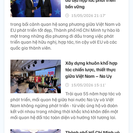
bền vững
15/05/2026 21:17’
trong bối cảnh quan hệ song phương giữa Việt Nam và
EU phát triển tốt đẹp, Thành phố Hồ Chí Minh tự hào là
một trong những địa phương đi đầu trong việc phát
triển quan hệ hữu nghị, hợp tác, tin cậy với EU và các
quốc gia thành viên.
Xây dựng khuôn khổ hợp
tác chiến lược, thiết thực
giữa Việt Nam – Na Uy
15/05/2026 15:11’
Trải qua 55 năm hợp tác và
phát triển, mối quan hệ giữa hai nước Na Uy và Việt
Nam không ngừng phát triển - từ việc ủng hộ và đoàn
kết với nhau trong những thời khắc khó khăn đến một
mối quan hệ đối tác toàn diện và hướng tới tương lai.
Thành phố Hồ Chí Minh và