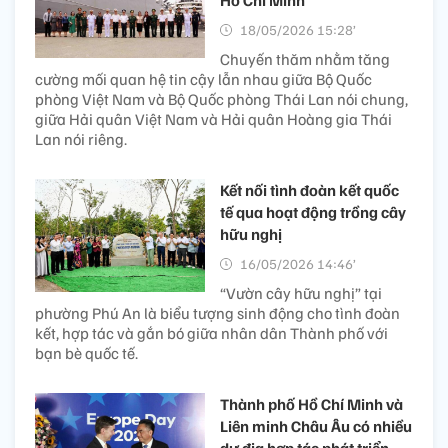
18/05/2026 15:28’
Chuyến thăm nhằm tăng
cường mối quan hệ tin cậy lẫn nhau giữa Bộ Quốc
phòng Việt Nam và Bộ Quốc phòng Thái Lan nói chung,
giữa Hải quân Việt Nam và Hải quân Hoàng gia Thái
Lan nói riêng.
Kết nối tình đoàn kết quốc
tế qua hoạt động trồng cây
hữu nghị
16/05/2026 14:46’
“Vườn cây hữu nghị” tại
phường Phú An là biểu tượng sinh động cho tình đoàn
kết, hợp tác và gắn bó giữa nhân dân Thành phố với
bạn bè quốc tế.
Thành phố Hồ Chí Minh và
Liên minh Châu Âu có nhiều
dư địa hợp tác phát triển