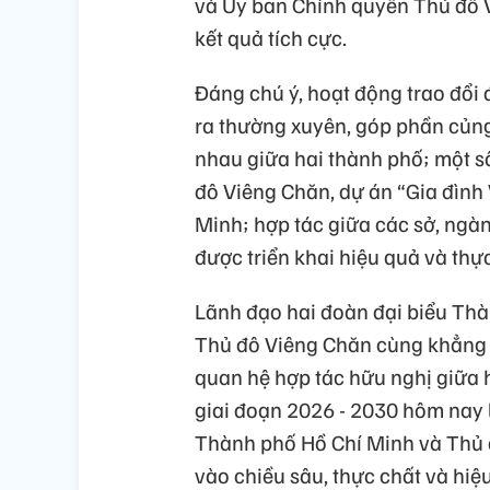
và Ủy ban Chính quyền Thủ đô V
kết quả tích cực.
Đáng chú ý, hoạt động trao đổi 
ra thường xuyên, góp phần củng 
nhau giữa hai thành phố; một s
đô Viêng Chăn, dự án “Gia đình 
Minh; hợp tác giữa các sở, ngàn
được triển khai hiệu quả và thực
Lãnh đạo hai đoàn đại biểu Thà
Thủ đô Viêng Chăn cùng khẳng
quan hệ hợp tác hữu nghị giữa 
giai đoạn 2026 - 2030 hôm nay 
Thành phố Hồ Chí Minh và Thủ đ
vào chiều sâu, thực chất và hiệ