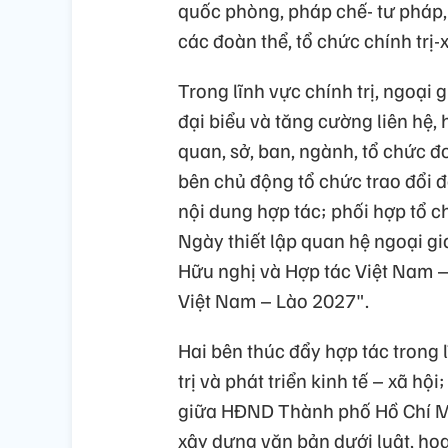
quốc phòng, pháp chế- tư pháp, k
các đoàn thể, tổ chức chính trị-x
Trong lĩnh vực chính trị, ngoại g
đại biểu và tăng cường liên hệ,
quan, sở, ban, ngành, tổ chức đ
bên chủ động tổ chức trao đổi đo
nội dung hợp tác; phối hợp tổ 
Ngày thiết lập quan hệ ngoại g
Hữu nghị và Hợp tác Việt Nam 
Việt Nam – Lào 2027".
Hai bên thúc đẩy hợp tác trong
trị và phát triển kinh tế – xã hộ
giữa HĐND Thành phố Hồ Chí M
xây dựng văn bản dưới luật, ho