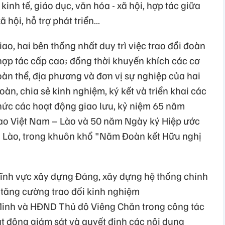
inh tế, giáo dục, văn hóa - xã hội, hợp tác giữa
ã hội, hỗ trợ phát triển…
iao, hai bên thống nhất duy trì việc trao đổi đoàn
 hợp tác cấp cao; đồng thời khuyến khích các cơ
oàn thể, địa phương và đơn vị sự nghiệp của hai
àn, chia sẻ kinh nghiệm, ký kết và triển khai các
chức các hoạt động giao lưu, kỷ niệm 65 năm
iao Việt Nam – Lào và 50 năm Ngày ký Hiệp ước
– Lào, trong khuôn khổ "Năm Đoàn kết Hữu nghị
 lĩnh vực xây dựng Đảng, xây dựng hệ thống chính
i; tăng cường trao đổi kinh nghiệm
inh và HĐND Thủ đô Viêng Chăn trong công tác
ạt động giám sát và quyết định các nội dung