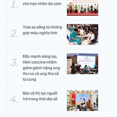
cho nạn nhân da cam
Trao sự sống từ những
giọt máu nghĩa tình
Đẩy mạnh sàng lọc,
tiêm vaccine nhằm
giảm gánh nặng ung
thư vú và ung thư cổ
tử cung
Bảo vệ thị lực người
trẻ trong thời đại số