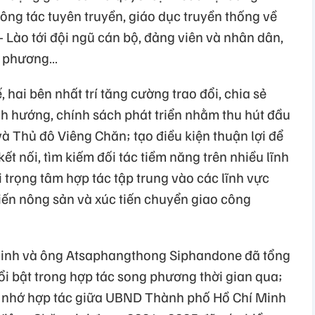
ông tác tuyên truyền, giáo dục truyền thống về
 Lào tới đội ngũ cán bộ, đảng viên và nhân dân,
ịa phương…
, hai bên nhất trí tăng cường trao đổi, chia sẻ
ịnh hướng, chính sách phát triển nhằm thu hút đầu
à Thủ đô Viêng Chăn; tạo điều kiện thuận lợi để
ết nối, tìm kiếm đối tác tiềm năng trên nhiều lĩnh
 trọng tâm hợp tác tập trung vào các lĩnh vực
iến nông sản và xúc tiến chuyển giao công
 Minh và ông Atsaphangthong Siphandone đã tổng
ổi bật trong hợp tác song phương thời gian qua;
hi nhớ hợp tác giữa UBND Thành phố Hồ Chí Minh