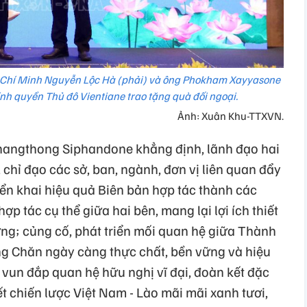
ồ Chí Minh Nguyễn Lộc Hà (phải) và ông Phokham Xayyasone
ính quyền Thủ đô Vientiane trao tặng quà đối ngoại.
Ảnh: Xuân Khu-TTXVN.
angthong Siphandone khẳng định, lãnh đạo hai
 chỉ đạo các sở, ban, ngành, đơn vị liên quan đẩy
iển khai hiệu quả Biên bản hợp tác thành các
p tác cụ thể giữa hai bên, mang lại lợi ích thiết
ng; củng cố, phát triển mối quan hệ giữa Thành
g Chăn ngày càng thực chất, bền vững và hiệu
 vun đắp quan hệ hữu nghị vĩ đại, đoàn kết đặc
ết chiến lược Việt Nam - Lào mãi mãi xanh tươi,