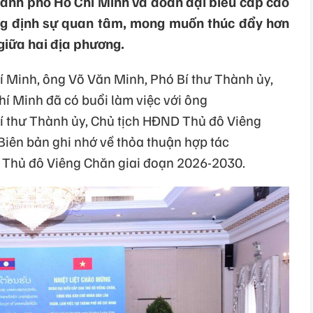
hành phố Hồ Chí Minh và đoàn đại biểu cấp cao
g định sự quan tâm, mong muốn thúc đẩy hơn
giữa hai địa phương.
í Minh, ông Võ Văn Minh, Phó Bí thư Thành ủy,
 Minh đã có buổi làm việc với ông
 thư Thành ủy, Chủ tịch HĐND Thủ đô Viêng
Biên bản ghi nhớ về thỏa thuận hợp tác
 Thủ đô Viêng Chăn giai đoạn 2026-2030.