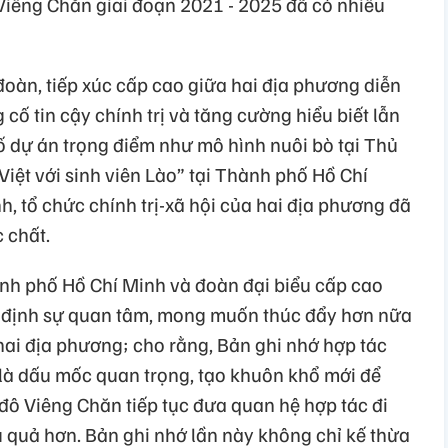
iêng Chăn giai đoạn 2021 - 2025 đã có nhiều
đoàn, tiếp xúc cấp cao giữa hai địa phương diễn
cố tin cậy chính trị và tăng cường hiểu biết lẫn
ố dự án trọng điểm như mô hình nuôi bò tại Thủ
Việt với sinh viên Lào” tại Thành phố Hồ Chí
h, tổ chức chính trị-xã hội của hai địa phương đã
 chất.
nh phố Hồ Chí Minh và đoàn đại biểu cấp cao
 định sự quan tâm, mong muốn thúc đẩy hơn nữa
hai địa phương; cho rằng, Bản ghi nhớ hợp tác
là dấu mốc quan trọng, tạo khuôn khổ mới để
ô Viêng Chăn tiếp tục đưa quan hệ hợp tác đi
u quả hơn. Bản ghi nhớ lần này không chỉ kế thừa