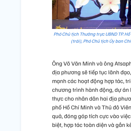
Phó Chủ tịch Thường trực UBND TP. H
(trái), Phó Chủ tịch Ủy ban Ch
Ông Võ Văn Minh và ông Atsaph
địa phương sẽ tiếp tục lãnh đạo,
mạnh các hoạt động hợp tác, tr
chương trình hành động, dự án hợ
thực cho nhân dân hai địa phươ
phố Hồ Chí Minh và Thủ đô Viên
quả, đóng góp tích cực vào việc
biệt, hợp tác toàn diện và gắn k