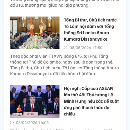
đầu tư, thương mại giữa hai địa phương.
Tổng Bí thư, Chủ tịch nước
Tô Lâm hội đàm với Tổng
thống Sri Lanka Anura
Kumara Dissanayake
08/05/2026 17:50’
Theo đặc phái viên TTXVN, sáng 8/5, tại Phủ Tổng
thống tại Thủ đô Colombo, ngay sau lễ đón trọng thể,
Tổng Bí thư, Chủ tịch nước Tô Lâm và Tổng thống Anura
Kumara Dissanayake đã tiến hành hội đàm.
Hội nghị Cấp cao ASEAN
lần thứ 48: Thủ tướng Lê
Minh Hưng nêu các đề xuất
ứng phó thách thức đa
chiều
08/05/2026 16:05’