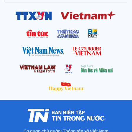
Cơ quan chủ quản: Thông tấn xã Việt Nam