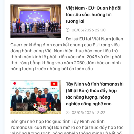
Việt Nam - EU: Quan hệ đối
tác sâu sắc, hướng tới
tương lai
08/05/2026 22:30’
Đại sứ EU tại Việt Nam Julien
Guerrier khẳng định cam kết chung của EU trong việc
đồng hành cùng Việt Nam hiện thực hóa mục tiêu trở
thành nền kinh tế phát triển vào năm 2045 và đạt phát
thải ròng bằng không vào năm 2050, đảm bảo an ninh
năng lượng trước những bất ổn toàn cầu.
Tây Ninh và tỉnh Yamanashi
(Nhật Bản) thúc đẩy hợp
tác năng lượng, nông
nghiệp công nghệ cao
08/05/2026 18:23’
Bản ghi nhớ hợp tác giữa tỉnh Tây Ninh và tỉnh
Yamanashi của Nhật Bản mở ra cơ hội thúc đẩy hợp tác
về năng lượng sạch, nông nghiệp thông minh và kết nối