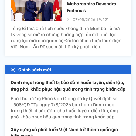
Maharashtra Devendra
Fadnavis
07/05/2026 19:52’
Tổng Bí thư, Chủ tịch nước khẳng định Mumbai là nơi
kỳ vọng sẽ mở ra những hướng hợp tác đột phá, tạo
xung lực mới cho quan hệ Đối tác chiến lược toàn diện
Việt Nam - Ấn Độ sau một thập kỷ phát triển.
Chính sách mới
Danh mục trang thiết bị bảo đảm huấn luyện, diễn tập,
ứng phó, khắc phục hậu quả trong tình trạng khẩn cấp
Phó Thủ tướng Phan Văn Giang đã ký Quyết định số
1508/QĐ-TTg ngày 7/8/2026 ban hành Danh mục
trang thiết bị bảo đảm cho huấn luyện, diễn tập, ứng
phó, khắc phục hậu quả trong tình trạng khẩn cấp.
Xây dựng và phát triển Việt Nam trở thành quốc gia