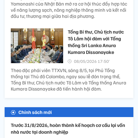
Yamanashi của Nhật Bản mở ra cơ hội thúc đẩy hợp tác
về năng lượng sạch, nông nghiệp thông minh và kết nối
đầu tư, thương mại giữa hai địa phương.
Tổng Bí thư, Chủ tịch nước
Tô Lâm hội đàm với Tổng
thống Sri Lanka Anura
Kumara Dissanayake
08/05/2026 17:50’
Theo đặc phái viên TTXVN, sáng 8/5, tại Phủ Tổng
thống tại Thủ đô Colombo, ngay sau lễ đón trọng thể,
Tổng Bí thư, Chủ tịch nước Tô Lâm và Tổng thống Anura
Kumara Dissanayake đã tiến hành hội đàm.
Chính sách mới
Trước 31/8/2026, hoàn thành kế hoạch cơ cấu lại vốn
nhà nước tại doanh nghiệp