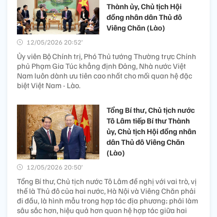
Thành ủy, Chủ tịch Hội
đồng nhân dân Thủ đô
Viêng Chăn (Lào)
12/05/2026 20:52’
Ủy viên Bộ Chính trị, Phó Thủ tướng Thường trực Chính
phủ Phạm Gia Túc khẳng định Đảng, Nhà nước Việt
Nam luôn dành ưu tiên cao nhất cho mối quan hệ đặc
biệt Việt Nam - Lào.
Tổng Bí thư, Chủ tịch nước
Tô Lâm tiếp Bí thư Thành
ủy, Chủ tịch Hội đồng nhân
dân Thủ đô Viêng Chăn
(Lào)
12/05/2026 20:50’
Tổng Bí thư, Chủ tịch nước Tô Lâm đề nghị với vai trò, vị
thế là Thủ đô của hai nước, Hà Nội và Viêng Chăn phải
đi đầu, là hình mẫu trong hợp tác địa phương; phải làm
sâu sắc hơn, hiệu quả hơn quan hệ hợp tác giữa hai