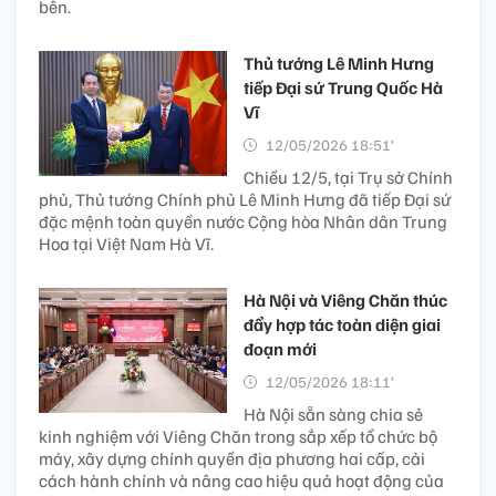
bên.
Thủ tướng Lê Minh Hưng
tiếp Đại sứ Trung Quốc Hà
Vĩ
12/05/2026 18:51’
Chiều 12/5, tại Trụ sở Chính
phủ, Thủ tướng Chính phủ Lê Minh Hưng đã tiếp Đại sứ
đặc mệnh toàn quyền nước Cộng hòa Nhân dân Trung
Hoa tại Việt Nam Hà Vĩ.
Hà Nội và Viêng Chăn thúc
đẩy hợp tác toàn diện giai
đoạn mới
12/05/2026 18:11’
Hà Nội sẵn sàng chia sẻ
kinh nghiệm với Viêng Chăn trong sắp xếp tổ chức bộ
máy, xây dựng chính quyền địa phương hai cấp, cải
cách hành chính và nâng cao hiệu quả hoạt động của