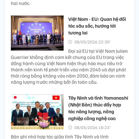
hai nước.
Việt Nam - EU: Quan hệ đối
tác sâu sắc, hướng tới
tương lai
08/05/2026 22:30’
Đại sứ EU tại Việt Nam Julien
Guerrier khẳng định cam kết chung của EU trong việc
đồng hành cùng Việt Nam hiện thực hóa mục tiêu trở
thành nền kinh tế phát triển vào năm 2045 và đạt phát
thải ròng bằng không vào năm 2050, đảm bảo an ninh
năng lượng trước những bất ổn toàn cầu.
Tây Ninh và tỉnh Yamanashi
(Nhật Bản) thúc đẩy hợp
tác năng lượng, nông
nghiệp công nghệ cao
08/05/2026 18:23’
Bản ghi nhớ hợp tác giữa tỉnh Tây Ninh và tỉnh