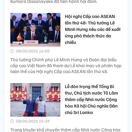
Kumara Dissanayake đã tiến hành hội đàm.
Hội nghị Cấp cao ASEAN
lần thứ 48: Thủ tướng Lê
Minh Hưng nêu các đề xuất
ứng phó thách thức đa
chiều
08/05/2026 16:05’
Thủ tướng Chính phủ Lê Minh Hưng và Đoàn đại biểu
cấp cao Việt Nam đã tham dự Lễ khai mạc và phiên họp
toàn thể của Hội nghị Cấp cao ASEAN lần thứ 48.
Lễ đón trọng thể Tổng Bí
thư, Chủ tịch nước Tô Lâm
thăm cấp Nhà nước Cộng
hòa Xã hội Chủ nghĩa Dân
chủ Sri Lanka
08/05/2026 15:39’
Trong khuôn khổ chuyến thăm cấp Nhà nước Cộng hòa