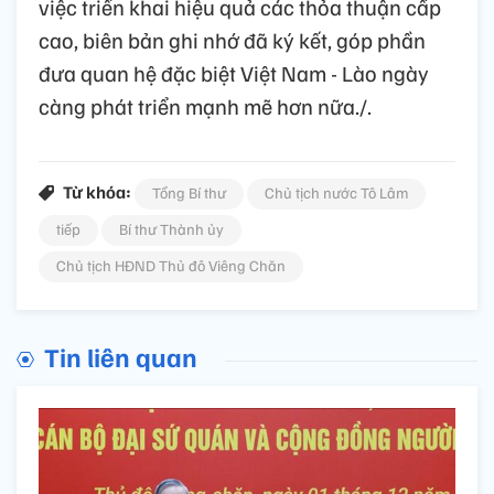
việc triển khai hiệu quả các thỏa thuận cấp
cao, biên bản ghi nhớ đã ký kết, góp phần
đưa quan hệ đặc biệt Việt Nam - Lào ngày
càng phát triển mạnh mẽ hơn nữa./.
Từ khóa:
Tổng Bí thư
Chủ tịch nước Tô Lâm
tiếp
Bí thư Thành ủy
Chủ tịch HĐND Thủ đô Viêng Chăn
Tin liên quan