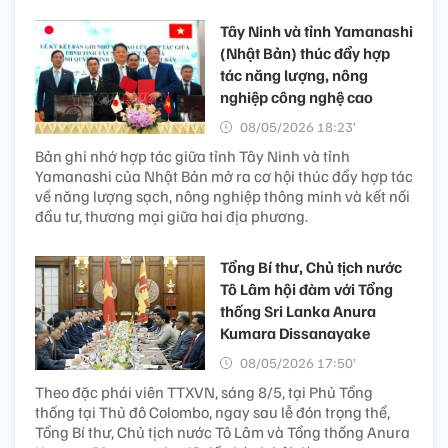
Tây Ninh và tỉnh Yamanashi
(Nhật Bản) thúc đẩy hợp
tác năng lượng, nông
nghiệp công nghệ cao
08/05/2026 18:23’
Bản ghi nhớ hợp tác giữa tỉnh Tây Ninh và tỉnh
Yamanashi của Nhật Bản mở ra cơ hội thúc đẩy hợp tác
về năng lượng sạch, nông nghiệp thông minh và kết nối
đầu tư, thương mại giữa hai địa phương.
Tổng Bí thư, Chủ tịch nước
Tô Lâm hội đàm với Tổng
thống Sri Lanka Anura
Kumara Dissanayake
08/05/2026 17:50’
Theo đặc phái viên TTXVN, sáng 8/5, tại Phủ Tổng
thống tại Thủ đô Colombo, ngay sau lễ đón trọng thể,
Tổng Bí thư, Chủ tịch nước Tô Lâm và Tổng thống Anura