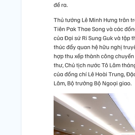
đề ra.
Thủ tướng Lê Minh Hưng trân tr
Tiên Pak Thae Song và các đồng
của Đại sứ Ri Sung Guk và tập t
thúc đẩy quan hệ hữu nghị truyề
hợp thu xếp thành công chuyến 
thư, Chủ tịch nước Tô Lâm thán
của đồng chí Lê Hoài Trung, Đặc
Lâm, Bộ trưởng Bộ Ngoại giao.