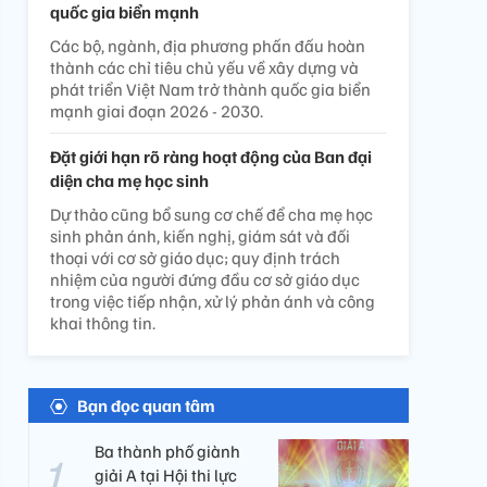
quốc gia biển mạnh
Các bộ, ngành, địa phương phấn đấu hoàn
thành các chỉ tiêu chủ yếu về xây dựng và
phát triển Việt Nam trở thành quốc gia biển
mạnh giai đoạn 2026 - 2030.
Đặt giới hạn rõ ràng hoạt động của Ban đại
diện cha mẹ học sinh
Dự thảo cũng bổ sung cơ chế để cha mẹ học
sinh phản ánh, kiến nghị, giám sát và đối
thoại với cơ sở giáo dục; quy định trách
nhiệm của người đứng đầu cơ sở giáo dục
trong việc tiếp nhận, xử lý phản ánh và công
khai thông tin.
Bạn đọc quan tâm
Ba thành phố giành
giải A tại Hội thi lực