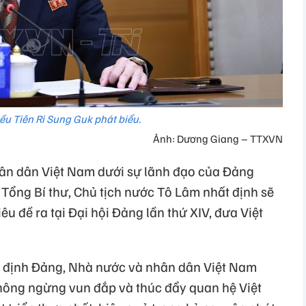
iều Tiên Ri Sung Guk phát biểu.
Ảnh: Dương Giang – TTXVN
hân dân Việt Nam dưới sự lãnh đạo của Đảng
Tổng Bí thư, Chủ tịch nước Tô Lâm nhất định sẽ
u đề ra tại Đại hội Đảng lần thứ XIV, đưa Việt
 định Đảng, Nhà nước và nhân dân Việt Nam
hông ngừng vun đắp và thúc đẩy quan hệ Việt