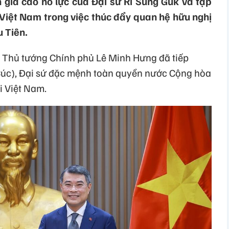
giá cao nỗ lực của Đại sứ Ri Sung Guk và tập
 Việt Nam trong việc thúc đẩy quan hệ hữu nghị
 Tiên.
ủ, Thủ tướng Chính phủ Lê Minh Hưng đã tiếp
Cúc), Đại sứ đặc mệnh toàn quyền nước Cộng hòa
i Việt Nam.