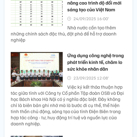
nâng cao trình độ đổi mới
sáng tạo của Việt Nam
24/09/2025 16:00’
Nhà nước cần tạo thêm
những chính sách đặc thù, đột phá để hỗ trợ doanh
nghiệp
Ứng dụng công nghệ trong
phát triển kinh tế, chăm lo
sức khỏe nhân dân
23/09/2025 12:08’
Việc ký kết thỏa thuận hợp
tác giữa tỉnh với Công ty Cổ phần Tập đoàn OSB và Đại
học Bách khoa Hà Nội có ý nghĩa đặc biệt. Đây không
chỉ là biên bản ghi nhớ mà là bước đi cụ thể, thể hiện
tinh thần chủ động, sáng tạo của tỉnh Điện Biên trong
hợp tác công - tư, huy động trí tuệ và nguồn lực của
doanh nghiệp.