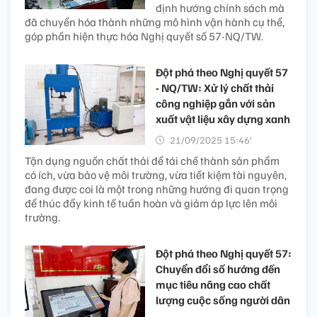
định hướng chính sách mà
đã chuyển hóa thành những mô hình vận hành cụ thể,
góp phần hiện thực hóa Nghị quyết số 57-NQ/TW.
Đột phá theo Nghị quyết 57
- NQ/TW: Xử lý chất thải
công nghiệp gắn với sản
xuất vật liệu xây dựng xanh ​
21/09/2025 15:46’
Tận dụng nguồn chất thải để tái chế thành sản phẩm
có ích, vừa bảo vệ môi trường, vừa tiết kiệm tài nguyên,
đang được coi là một trong những hướng đi quan trọng
để thúc đẩy kinh tế tuần hoàn và giảm áp lực lên môi
trường.
Đột phá theo Nghị quyết 57:
Chuyển đổi số hướng đến
mục tiêu nâng cao chất
lượng cuộc sống người dân