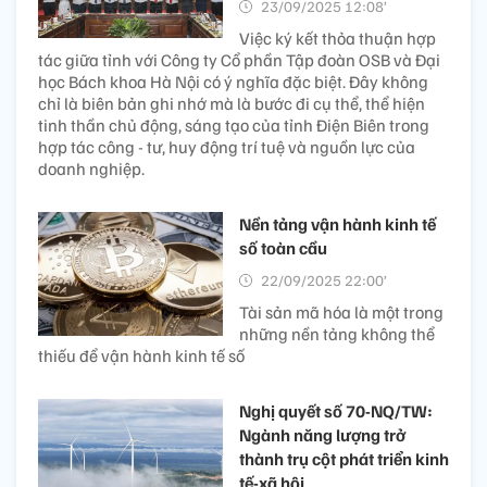
23/09/2025 12:08’
Việc ký kết thỏa thuận hợp
tác giữa tỉnh với Công ty Cổ phần Tập đoàn OSB và Đại
học Bách khoa Hà Nội có ý nghĩa đặc biệt. Đây không
chỉ là biên bản ghi nhớ mà là bước đi cụ thể, thể hiện
tinh thần chủ động, sáng tạo của tỉnh Điện Biên trong
hợp tác công - tư, huy động trí tuệ và nguồn lực của
doanh nghiệp.
Nền tảng vận hành kinh tế
số toàn cầu
22/09/2025 22:00’
Tài sản mã hóa là một trong
những nền tảng không thể
thiếu để vận hành kinh tế số
Nghị quyết số 70-NQ/TW:
Ngành năng lượng trở
thành trụ cột phát triển kinh
tế-xã hội