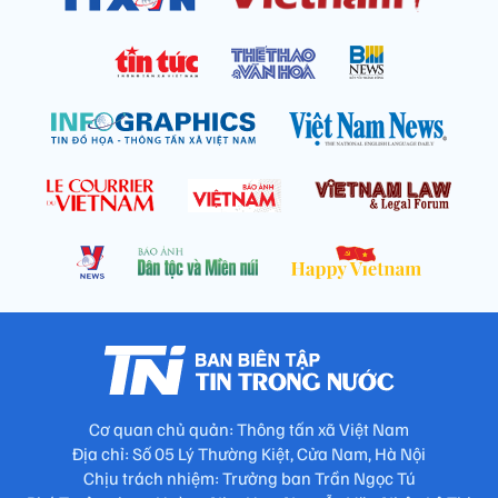
Cơ quan chủ quản: Thông tấn xã Việt Nam
Địa chỉ: Số 05 Lý Thường Kiệt, Cửa Nam, Hà Nội
Chịu trách nhiệm: Trưởng ban Trần Ngọc Tú