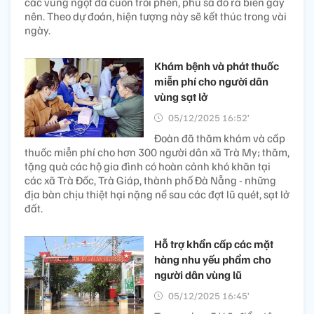
các vùng ngọt đã cuốn trôi phèn, phù sa đổ ra biển gây
nên. Theo dự đoán, hiện tượng này sẽ kết thúc trong vài
ngày.
Khám bệnh và phát thuốc
miễn phí cho người dân
vùng sạt lở
05/12/2025 16:52’
Đoàn đã thăm khám và cấp
thuốc miễn phí cho hơn 300 người dân xã Trà My; thăm,
tặng quà các hộ gia đình có hoàn cảnh khó khăn tại
các xã Trà Đốc, Trà Giáp, thành phố Đà Nẵng - những
địa bàn chịu thiệt hại nặng nề sau các đợt lũ quét, sạt lở
đất.
Hỗ trợ khẩn cấp các mặt
hàng nhu yếu phẩm cho
người dân vùng lũ
05/12/2025 16:45’