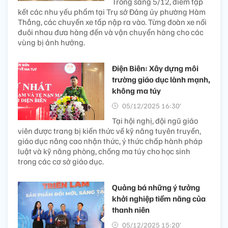
Trong sáng 5/12, điểm tập
kết các nhu yếu phẩm tại Trụ sở Đảng ủy phường Hàm
Thắng, các chuyến xe tấp nập ra vào. Từng đoàn xe nối
đuôi nhau đưa hàng đến và vận chuyển hàng cho các
vùng bị ảnh hưởng.
Điện Biên: Xây dựng môi
trường giáo dục lành mạnh,
không ma túy
05/12/2025 16:30’
Tại hội nghị, đội ngũ giáo
viên được trang bị kiến thức về kỹ năng tuyên truyền,
giáo dục nâng cao nhận thức, ý thức chấp hành pháp
luật và kỹ năng phòng, chống ma túy cho học sinh
trong các cơ sở giáo dục.
Quảng bá những ý tưởng
khởi nghiệp tiềm năng của
thanh niên
05/12/2025 15:20’