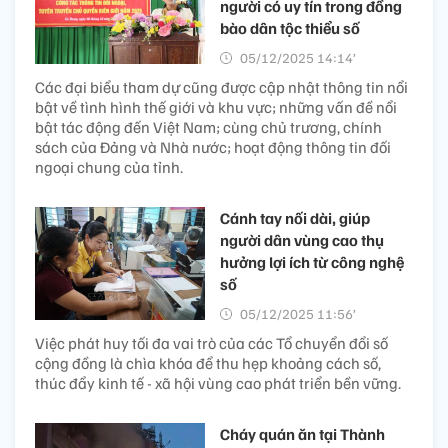
người có uy tín trong đồng
bào dân tộc thiểu số
05/12/2025 14:14’
Các đại biểu tham dự cũng được cập nhật thông tin nổi
bật về tình hình thế giới và khu vực; những vấn đề nổi
bật tác động đến Việt Nam; cùng chủ trương, chính
sách của Đảng và Nhà nước; hoạt động thông tin đối
ngoại chung của tỉnh.
Cánh tay nối dài, giúp
người dân vùng cao thụ
hưởng lợi ích từ công nghệ
số
05/12/2025 11:56’
Việc phát huy tối đa vai trò của các Tổ chuyển đổi số
cộng đồng là chìa khóa để thu hẹp khoảng cách số,
thúc đẩy kinh tế - xã hội vùng cao phát triển bền vững.
Cháy quán ăn tại Thành