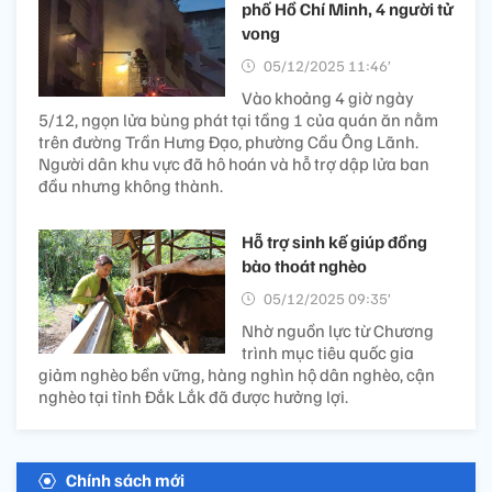
phố Hồ Chí Minh, 4 người tử
vong
05/12/2025 11:46’
Vào khoảng 4 giờ ngày
5/12, ngọn lửa bùng phát tại tầng 1 của quán ăn nằm
trên đường Trần Hưng Đạo, phường Cầu Ông Lãnh.
Người dân khu vực đã hô hoán và hỗ trợ dập lửa ban
đầu nhưng không thành.
Hỗ trợ sinh kế giúp đồng
bào thoát nghèo
05/12/2025 09:35’
Nhờ nguồn lực từ Chương
trình mục tiêu quốc gia
giảm nghèo bền vững, hàng nghìn hộ dân nghèo, cận
nghèo tại tỉnh Đắk Lắk đã được hưởng lợi.
Chính sách mới