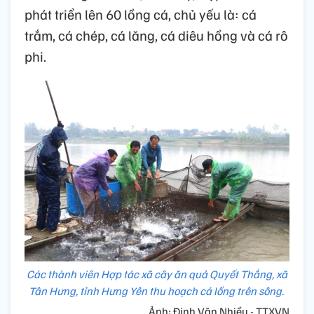
phát triển lên 60 lồng cá, chủ yếu là: cá
trắm, cá chép, cá lăng, cá diêu hồng và cá rô
phi.
Các thành viên Hợp tác xã cây ăn quả Quyết Thắng, xã
Tân Hưng, tỉnh Hưng Yên thu hoạch cá lồng trên sông.
Ảnh: Đinh Văn Nhiều - TTXVN