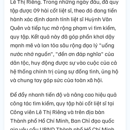
Lê Thị Riêng. Trong những ngày đầu, đã quy
tập được 09 hài cốt liệt sĩ, theo đó đang tiến
hành xác định danh tính liệt sĩ Huỳnh Văn
Quên và tiếp tục mở rộng phạm vi tìm kiếm,
quy tập. Kết quả này đã góp phần khơi dậy
mạnh mẽ và lan tỏa sâu rộng đạo lý "uống
nước nhớ nguồn", "đền ơn đáp nghĩa" của
dân tộc, huy động được sự vào cuộc của cả
hệ thống chính trị cùng sự đồng tình, ủng hộ
và chung tay góp sức của toàn xã hội.
Để đẩy nhanh tiến độ và nâng cao hiệu quả
công tác tìm kiếm, quy tập hài cốt liệt sĩ tại
Công viên Lê Thị Riêng và trên địa bàn
Thành phố Hồ Chí Minh, Ban Chỉ đạo quốc
gia yêu cầu UBND Thành phố Hồ Chí Minh,