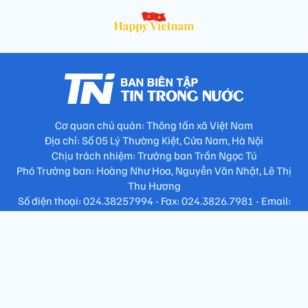
Cơ quan chủ quản: Thông tấn xã Việt Nam
Địa chỉ: Số 05 Lý Thường Kiệt, Cửa Nam, Hà Nội
Chịu trách nhiệm: Trưởng ban Trần Ngọc Tú
Phó Trưởng ban: Hoàng Như Hoa, Nguyễn Văn Nhật, Lê Thị
Thu Hương
Số điện thoại: 024.38257994 - Fax: 024.3826.7981 - Email:
tap.phongbien@gmail.com
Không sao chép nội dung khi chưa có sự đồng ý bằng văn bản
!
Trang chủ
Giới thiệu