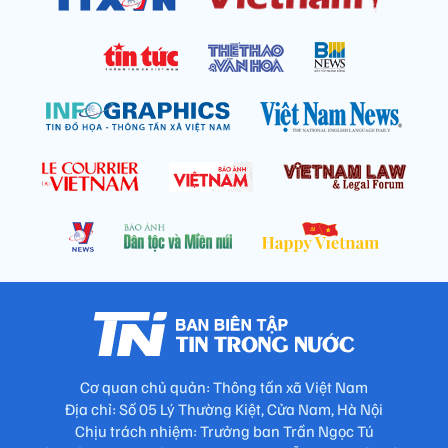
Cơ quan chủ quản: Thông tấn xã Việt Nam
Địa chỉ: Số 05 Lý Thường Kiệt, Cửa Nam, Hà Nội
Chịu trách nhiệm: Trưởng ban Trần Ngọc Tú