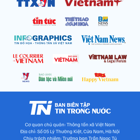
Cơ quan chủ quản: Thông tấn xã Việt Nam
Địa chỉ: Số 05 Lý Thường Kiệt, Cửa Nam, Hà Nội
Chịu trách nhiệm: Trưởng ban Trần Ngọc Tú