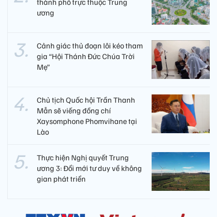
thành phố trực thuộc Trung
ương
Cảnh giác thủ đoạn lôi kéo tham
gia “Hội Thánh Đức Chúa Trời
Mẹ”
Chủ tịch Quốc hội Trần Thanh
Mẫn sẽ viếng đồng chí
Xaysomphone Phomvihane tại
Lào
Thực hiện Nghị quyết Trung
ương 3: Đổi mới tư duy về không
gian phát triển