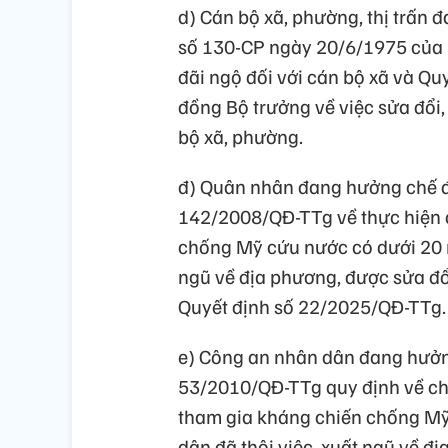
d) Cán bộ xã, phường, thị trấn
số 130-CP ngày 20/6/1975 của 
đãi ngộ đối với cán bộ xã và Q
đồng Bộ trưởng về việc sửa đổi,
bộ xã, phường.
đ) Quân nhân đang hưởng chế đ
142/2008/QĐ-TTg về thực hiện 
chống Mỹ cứu nước có dưới 20 n
ngũ về địa phương, được sửa đổ
Quyết định số 22/2025/QĐ-TTg.
e) Công an nhân dân đang hưởn
53/2010/QĐ-TTg quy định về chế
tham gia kháng chiến chống Mỹ
dân đã thôi việc, xuất ngũ về đ