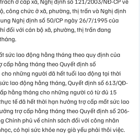
trách ở cấp xã, Nghị định số 121/2003/NĐ-CP về
ộ, công chức ở xã, phường, thị trấn và Nghị định
sung Nghị định số 50/CP ngày 26/7/1995 của
hí đối với cán bộ xã, phường, thị trấn đang
tháng.
t sức lao động hằng tháng theo quy định của
ợ cấp hằng tháng theo Quyết định số
cho những người đã hết tuổi lao động tại thời
sức lao động hằng tháng, Quyết định số 613/QĐ-
cấp hằng tháng cho những người có từ đủ 15
hực tế đã hết thời hạn hưởng trợ cấp mất sức lao
ởng trợ cấp hằng tháng theo Quyết định số 206-
g Chính phủ về chính sách đối với công nhân
ọc, có hại sức khỏe nay già yếu phải thôi việc.