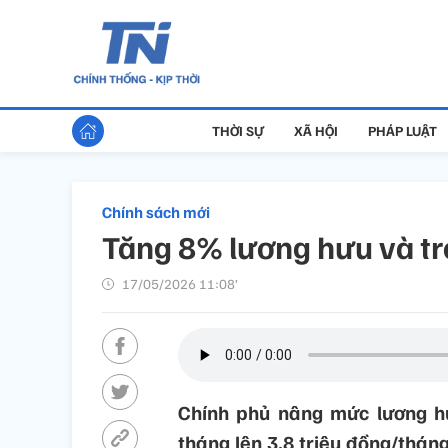
THỜI SỰ
XÃ HỘI
PHÁP LUẬT
Chính sách mới
Tăng 8% lương hưu và tr
17/05/2026 11:08’
Chính phủ nâng mức lương hư
tháng lên 3,8 triệu đồng/thán