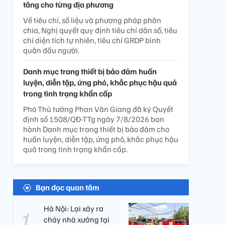
tăng cho từng địa phương
Về tiêu chí, số liệu và phương pháp phân
chia, Nghị quyết quy định tiêu chí dân số, tiêu
chí diện tích tự nhiên, tiêu chí GRDP bình
quân đầu người.
Danh mục trang thiết bị bảo đảm huấn
luyện, diễn tập, ứng phó, khắc phục hậu quả
trong tình trạng khẩn cấp
Phó Thủ tướng Phan Văn Giang đã ký Quyết
định số 1508/QĐ-TTg ngày 7/8/2026 ban
hành Danh mục trang thiết bị bảo đảm cho
huấn luyện, diễn tập, ứng phó, khắc phục hậu
quả trong tình trạng khẩn cấp.
Bạn đọc quan tâm
Hà Nội: Lại xảy ra
cháy nhà xưởng tại