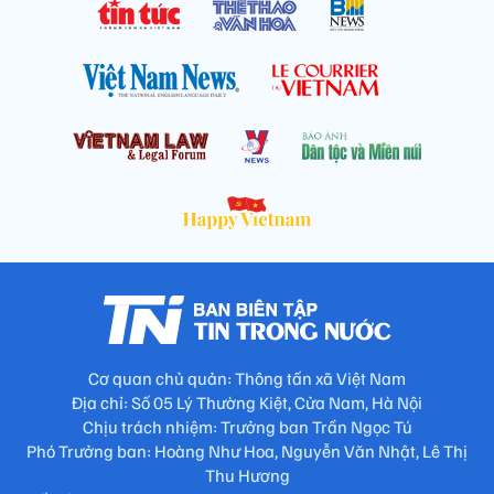
Cơ quan chủ quản: Thông tấn xã Việt Nam
Địa chỉ: Số 05 Lý Thường Kiệt, Cửa Nam, Hà Nội
Chịu trách nhiệm: Trưởng ban Trần Ngọc Tú
Phó Trưởng ban: Hoàng Như Hoa, Nguyễn Văn Nhật, Lê Thị
Thu Hương