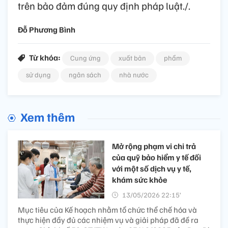
trên bảo đảm đúng quy định pháp luật./.
Đỗ Phương Bình
Từ khóa:
Cung ứng
xuất bản
phẩm
sử dụng
ngân sách
nhà nước
Xem thêm
Mở rộng phạm vi chi trả
của quỹ bảo hiểm y tế đối
với một số dịch vụ y tế,
khám sức khỏe​
13/05/2026 22:15’
Mục tiêu của Kế hoạch nhằm tổ chức thể chế hóa và
thực hiện đầy đủ các nhiệm vụ và giải pháp đã đề ra