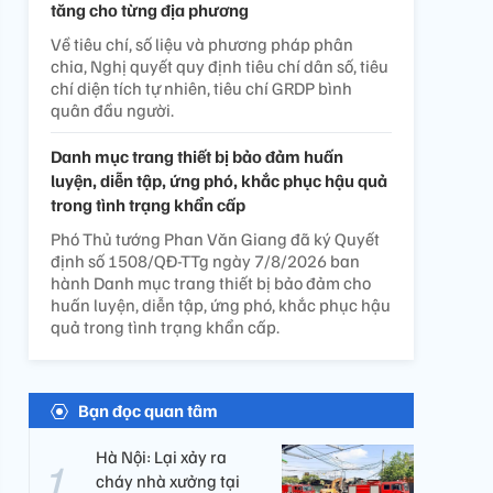
tăng cho từng địa phương
Về tiêu chí, số liệu và phương pháp phân
chia, Nghị quyết quy định tiêu chí dân số, tiêu
chí diện tích tự nhiên, tiêu chí GRDP bình
quân đầu người.
Danh mục trang thiết bị bảo đảm huấn
luyện, diễn tập, ứng phó, khắc phục hậu quả
trong tình trạng khẩn cấp
Phó Thủ tướng Phan Văn Giang đã ký Quyết
định số 1508/QĐ-TTg ngày 7/8/2026 ban
hành Danh mục trang thiết bị bảo đảm cho
huấn luyện, diễn tập, ứng phó, khắc phục hậu
quả trong tình trạng khẩn cấp.
Bạn đọc quan tâm
Hà Nội: Lại xảy ra
cháy nhà xưởng tại