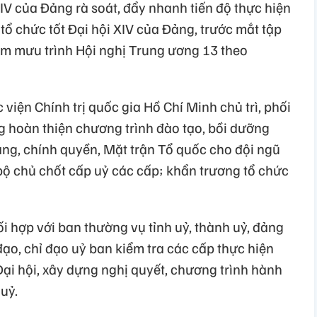
IV của Đảng rà soát, đẩy nhanh tiến độ thực hiện
tổ chức tốt Đại hội XIV của Đảng, trước mắt tập
am mưu trình Hội nghị Trung ương 13 theo
c viện Chính trị quốc gia Hồ Chí Minh chủ trì, phối
 hoàn thiện chương trình đào tạo, bồi dưỡng
ng, chính quyền, Mặt trận Tổ quốc cho đội ngũ
bộ chủ chốt cấp uỷ các cấp; khẩn trương tổ chức
i hợp với ban thường vụ tỉnh uỷ, thành uỷ, đảng
ạo, chỉ đạo uỷ ban kiểm tra các cấp thực hiện
Đại hội, xây dựng nghị quyết, chương trình hành
uỷ.