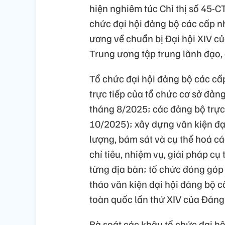
hiện nghiêm túc Chỉ thị số 45-C
chức đại hội đảng bộ các cấp n
ương về chuẩn bị Đại hội XIV củ
Trung ương tập trung lãnh đạo,
Tổ chức đại hội đảng bộ các cấ
trực tiếp của tổ chức cơ sở đản
tháng 8/2025; các đảng bộ trự
10/2025); xây dựng văn kiện đạ
lượng, bám sát và cụ thể hoá c
chỉ tiêu, nhiệm vụ, giải pháp cụ
từng địa bàn; tổ chức đóng góp 
thảo văn kiện đại hội đảng bộ cấ
toàn quốc lần thứ XIV của Đảng
Rà soát các khâu tổ chức đại hộ