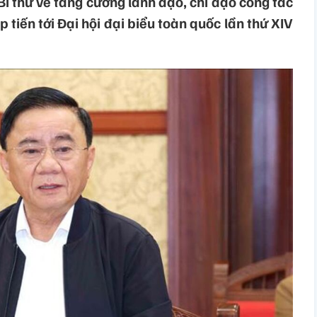
 Bí thư về tăng cường lãnh đạo, chỉ đạo công tác
 tiến tới Đại hội đại biểu toàn quốc lần thứ XIV