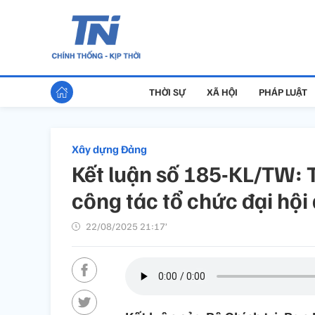
THỜI SỰ
XÃ HỘI
PHÁP LUẬT
Xây dựng Đảng
Kết luận số 185-KL/TW: 
công tác tổ chức đại hội
22/08/2025 21:17’