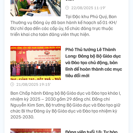
22/08/2025 11:19’
Tại Đặc khu Phú Quý, Ban
Thường vụ Đảng ủy đã ban hành kế hoạch số 01-KH/
ĐU chỉ đạo đến các cấp ủy, tổ chức đảng trực thuộc
triển khai cho toàn đảng viên thực hiện.
Phó Thủ tướng Lê Thành
Long: Đảng bộ Bộ Giáo dục
và Đào tạo chủ động, bản
lĩnh để hoàn thành các mục
tiêu đổi mới
21/08/2025 19:15’
Ban Chấp hành Đảng bộ Bộ Giáo dục và Đào tạo khóa I,
nhiệm kỳ 2025 – 2030 gồm 29 đồng chí. Đồng chí
Nguyễn Kim Sơn, Bộ trưởng Bộ Giáo dục và Đào tạo giữ
chức Bí thư Đảng ủy Bộ Giáo dục và Đào tạo nhiệm kỳ
2025-2030.
Đảng viên tuổi 18: Tự hào