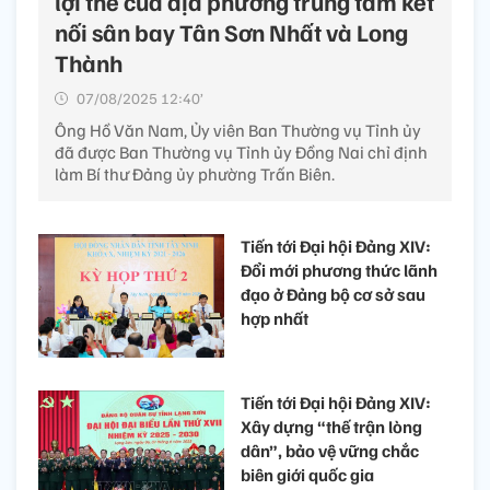
lợi thế của địa phương trung tâm kết
nối sân bay Tân Sơn Nhất và Long
Thành
07/08/2025 12:40’
Ông Hồ Văn Nam, Ủy viên Ban Thường vụ Tỉnh ủy
đã được Ban Thường vụ Tỉnh ủy Đồng Nai chỉ định
làm Bí thư Đảng ủy phường Trấn Biên.
Tiến tới Đại hội Đảng XIV:
Đổi mới phương thức lãnh
đạo ở Đảng bộ cơ sở sau
hợp nhất
Tiến tới Đại hội Đảng XIV:
Xây dựng “thế trận lòng
dân”, bảo vệ vững chắc
biên giới quốc gia