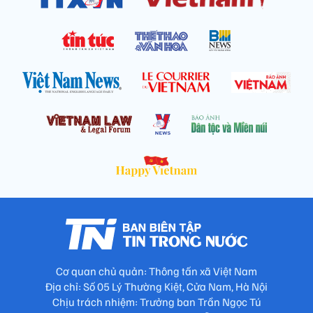
Cơ quan chủ quản: Thông tấn xã Việt Nam
Địa chỉ: Số 05 Lý Thường Kiệt, Cửa Nam, Hà Nội
Chịu trách nhiệm: Trưởng ban Trần Ngọc Tú