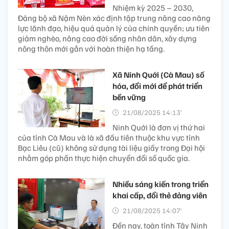
Nhiệm kỳ 2025 – 2030,
Đảng bộ xã Nậm Nèn xác định tập trung nâng cao năng
lực lãnh đạo, hiệu quả quản lý của chính quyền; ưu tiên
giảm nghèo, nâng cao đời sống nhân dân, xây dựng
nông thôn mới gắn với hoàn thiện hạ tầng.
Xã Ninh Quới (Cà Mau) số
hóa, đổi mới để phát triển
bền vững
21/08/2025 14:13’
Ninh Quới là đơn vị thứ hai
của tỉnh Cà Mau và là xã đầu tiên thuộc khu vực tỉnh
Bạc Liêu (cũ) không sử dụng tài liệu giấy trong Đại hội
nhằm góp phần thực hiện chuyển đổi số quốc gia.
Nhiều sáng kiến trong triển
khai cấp, đổi thẻ đảng viên
21/08/2025 14:07’
Đến nay, toàn tỉnh Tây Ninh