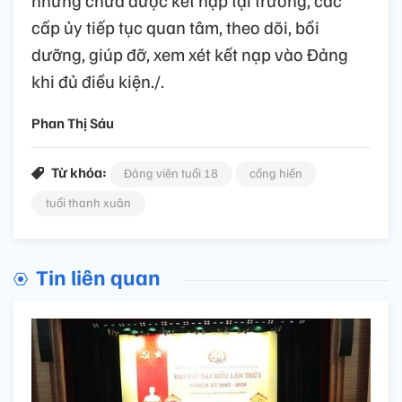
cấp ủy tiếp tục quan tâm, theo dõi, bồi
dưỡng, giúp đỡ, xem xét kết nạp vào Đảng
khi đủ điều kiện./.
Phan Thị Sáu
Từ khóa:
Đảng viên tuổi 18
cống hiến
tuổi thanh xuân
Tin liên quan