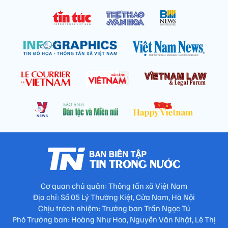
Cơ quan chủ quản: Thông tấn xã Việt Nam
Địa chỉ: Số 05 Lý Thường Kiệt, Cửa Nam, Hà Nội
Chịu trách nhiệm: Trưởng ban Trần Ngọc Tú
Phó Trưởng ban: Hoàng Như Hoa, Nguyễn Văn Nhật, Lê Thị