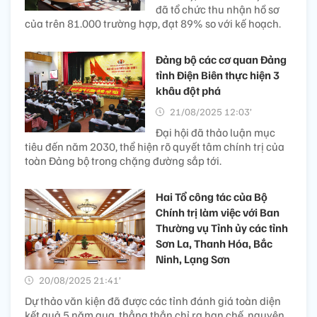
đã tổ chức thu nhận hồ sơ
của trên 81.000 trường hợp, đạt 89% so với kế hoạch.
Đảng bộ các cơ quan Đảng
tỉnh Điện Biên thực hiện 3
khâu đột phá
21/08/2025 12:03’
Đại hội đã thảo luận mục
tiêu đến năm 2030, thể hiện rõ quyết tâm chính trị của
toàn Đảng bộ trong chặng đường sắp tới.
Hai Tổ công tác của Bộ
Chính trị làm việc với Ban
Thường vụ Tỉnh ủy các tỉnh
Sơn La, Thanh Hóa, Bắc
Ninh, Lạng Sơn
20/08/2025 21:41’
Dự thảo văn kiện đã được các tỉnh đánh giá toàn diện
kết quả 5 năm qua, thẳng thắn chỉ ra hạn chế, nguyên