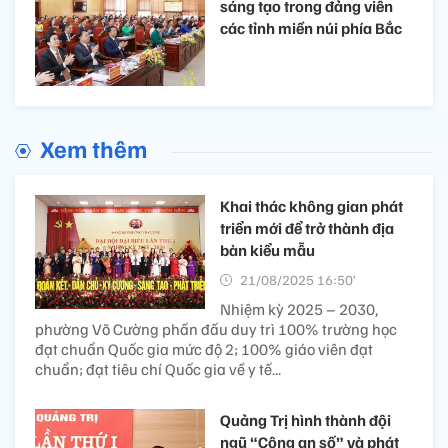
sáng tạo trong đảng viên
các tỉnh miền núi phía Bắc
Xem thêm
Khai thác không gian phát
triển mới để trở thành địa
bàn kiểu mẫu
21/08/2025 16:50’
Nhiệm kỳ 2025 – 2030,
phường Võ Cường phấn đấu duy trì 100% trường học
đạt chuẩn Quốc gia mức độ 2; 100% giáo viên đạt
chuẩn; đạt tiêu chí Quốc gia về y tế...
Quảng Trị hình thành đội
ngũ “Công an số” và phát