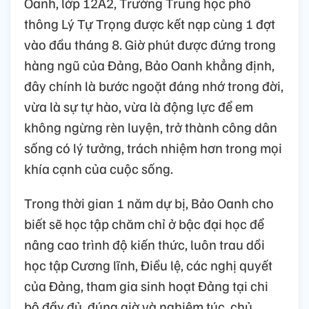
Oanh, lớp 12A2, Trường Trung học phổ
thông Lý Tự Trọng được kết nạp cùng 1 đợt
vào đầu tháng 8. Giờ phút được đứng trong
hàng ngũ của Đảng, Bảo Oanh khẳng định,
đây chính là bước ngoặt đáng nhớ trong đời,
vừa là sự tự hào, vừa là động lực để em
không ngừng rèn luyện, trở thành công dân
sống có lý tưởng, trách nhiệm hơn trong mọi
khía cạnh của cuộc sống.
Trong thời gian 1 năm dự bị, Bảo Oanh cho
biết sẽ học tập chăm chỉ ở bậc đại học để
nâng cao trình độ kiến thức, luôn trau dồi
học tập Cương lĩnh, Điều lệ, các nghị quyết
của Đảng, tham gia sinh hoạt Đảng tại chi
bộ đầy đủ, đúng giờ và nghiêm túc, chủ