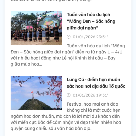
Tuần văn hóa du lịch
“Măng Đen – Sắc hồng
giữa đại ngàn”
01/01/2026 23:51’
Tuần văn hóa du lịch “Măng
Đen – Sắc hồng giữa đại ngàn” diễn ra từ ngày 1 – 4/1
với nhiều hoạt động như Lễ hội Khinh khí cầu – Bay
giữa mùa hoa...
Lũng Cú - điểm hẹn muôn
sắc hoa nơi địa đầu Tổ quốc
01/01/2026 19:31’
Festival hoa mai anh đào
không chỉ là một cuộc hẹn
ngắm hoa đơn thuần, mà còn là lời mời du khách đến
với miền cực Bắc để cảm nhận vẻ đẹp thiên nhiên hòa
quyện cùng chiều sâu văn hóa bản địa.