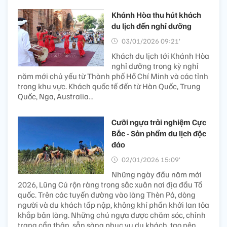
Khánh Hòa thu hút khách
du lịch đến nghỉ dưỡng
03/01/2026 09:21’
Khách du lịch tới Khánh Hòa
nghỉ dưỡng trong kỳ nghỉ
năm mới chủ yếu từ Thành phố Hồ Chí Minh và các tỉnh
trong khu vực. Khách quốc tế đến từ Hàn Quốc, Trung
Quốc, Nga, Australia…
Cưỡi ngựa trải nghiệm Cực
Bắc - Sản phẩm du lịch độc
đáo
02/01/2026 15:09’
Những ngày đầu năm mới
2026, Lũng Cú rộn ràng trong sắc xuân nơi địa đầu Tổ
quốc. Trên các tuyến đường vào làng Thèn Pả, dòng
người và du khách tấp nập, không khí phấn khởi lan tỏa
khắp bản làng. Những chú ngựa được chăm sóc, chỉnh
trang cẩn thận, sẵn sàng phục vụ du khách, tạo nên