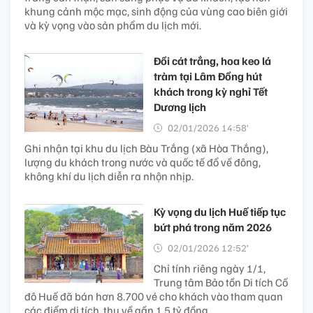
khung cảnh mộc mạc, sinh động của vùng cao biên giới
và kỳ vọng vào sản phẩm du lịch mới.
Đồi cát trắng, hoa keo lá
tràm tại Lâm Đồng hút
khách trong kỳ nghỉ Tết
Dương lịch
02/01/2026 14:58’
Ghi nhận tại khu du lịch Bàu Trắng (xã Hòa Thắng),
lượng du khách trong nước và quốc tế đổ về đông,
không khí du lịch diễn ra nhộn nhịp.
Kỳ vọng du lịch Huế tiếp tục
bứt phá trong năm 2026
02/01/2026 12:52’
Chỉ tính riêng ngày 1/1,
Trung tâm Bảo tồn Di tích Cố
đô Huế đã bán hơn 8.700 vé cho khách vào tham quan
các điểm di tích, thu về gần 1,5 tỷ đồng.