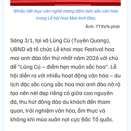
Nhiều tiết mục văn nghệ mang đậm bản sắc văn hóa
trong Lễ hội Hoa Mai Anh Đào.
Ảnh: TTXVN phát
Sáng 3/1, tại xã Lũng Cú (Tuyên Quang),
UBND xã tổ chức Lễ khai mạc Festival hoa
mai anh đào lần thứ nhất năm 2026 với chủ
đề "Lũng Cú – điểm hẹn muôn sắc hoa". Lễ
hội diễn ra với nhiều hoạt động văn hóa – du
lịch đặc sắc cùng sắc hoa mai anh đào nở rộ
tạo nên nét đẹp riêng có giữa cao nguyên
đá, thu hút đông đảo du khách đến tham
quan, trải nghiệm văn hóa, ẩm thực và
không khí mùa xuân nơi cực Bắc Tổ quốc.