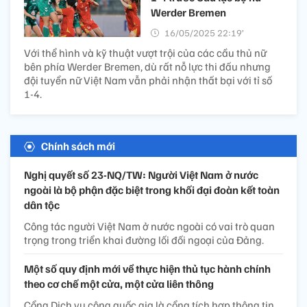
Werder Bremen
16/05/2025 22:19’
Với thể hình và kỹ thuật vượt trội của các cầu thủ nữ
bên phía Werder Bremen, dù rất nỗ lực thi đấu nhưng
đội tuyển nữ Việt Nam vẫn phải nhận thất bại với tỉ số
1-4.
Chính sách mới
Nghị quyết số 23-NQ/TW: Người Việt Nam ở nước
ngoài là bộ phận đặc biệt trong khối đại đoàn kết toàn
dân tộc
Công tác người Việt Nam ở nước ngoài có vai trò quan
trọng trong triển khai đường lối đối ngoại của Đảng.
Một số quy định mới về thực hiện thủ tục hành chính
theo cơ chế một cửa, một cửa liên thông
Cổng Dịch vụ công quốc gia là cổng tích hợp thông tin