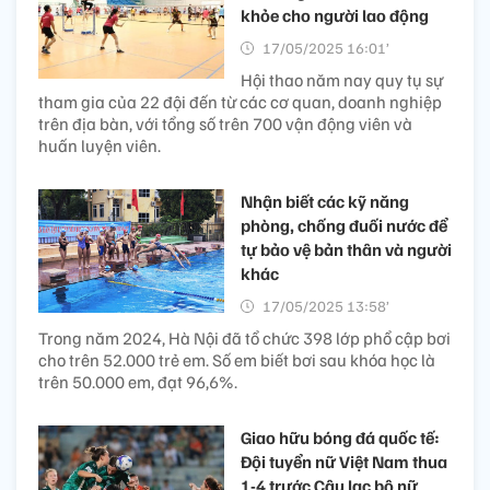
khỏe cho người lao động
17/05/2025 16:01’
Hội thao năm nay quy tụ sự
tham gia của 22 đội đến từ các cơ quan, doanh nghiệp
trên địa bàn, với tổng số trên 700 vận động viên và
huấn luyện viên.
Nhận biết các kỹ năng
phòng, chống đuối nước để
tự bảo vệ bản thân và người
khác
17/05/2025 13:58’
Trong năm 2024, Hà Nội đã tổ chức 398 lớp phổ cập bơi
cho trên 52.000 trẻ em. Số em biết bơi sau khóa học là
trên 50.000 em, đạt 96,6%.
Giao hữu bóng đá quốc tế:
Đội tuyển nữ Việt Nam thua
1-4 trước Câu lạc bộ nữ