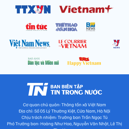
Cơ quan chủ quản: Thông tấn xã Việt Nam
Địa chỉ: Số 05 Lý Thường Kiệt, Cửa Nam, Hà Nội
Chịu trách nhiệm: Trưởng ban Trần Ngọc Tú
Phó Trưởng ban: Hoàng Như Hoa, Nguyễn Văn Nhật, Lê Thị