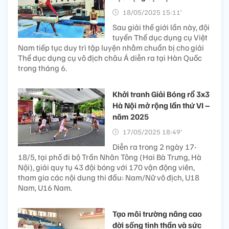
18/05/2025 15:11’
Sau giải thế giới lần này, đội
tuyển Thể dục dụng cụ Việt
Nam tiếp tục duy trì tập luyện nhằm chuẩn bị cho giải
Thể dục dụng cụ vô địch châu Á diễn ra tại Hàn Quốc
trong tháng 6.
Khởi tranh Giải Bóng rổ 3x3
Hà Nội mở rộng lần thứ VI –
năm 2025
17/05/2025 18:49’
Diễn ra trong 2 ngày 17-
18/5, tại phố đi bộ Trần Nhân Tông (Hai Bà Trưng, Hà
Nội), giải quy tụ 43 đội bóng với 170 vận động viên,
tham gia các nội dung thi đấu: Nam/Nữ vô địch, U18
Nam, U16 Nam.
Tạo môi trường nâng cao
đời sống tinh thần và sức