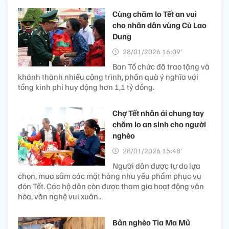
Cùng chăm lo Tết an vui
cho nhân dân vùng Cù Lao
Dung
28/01/2026 16:09’
Ban Tổ chức đã trao tặng và
khánh thành nhiều công trình, phần quà ý nghĩa với
tổng kinh phí huy động hơn 1,1 tỷ đồng.
Chợ Tết nhân ái chung tay
chăm lo an sinh cho người
nghèo
28/01/2026 15:48’
Người dân được tự do lựa
chọn, mua sắm các mặt hàng nhu yếu phẩm phục vụ
đón Tết. Các hộ dân còn được tham gia hoạt động văn
hóa, văn nghệ vui xuân...
Bản nghèo Tia Ma Mủ