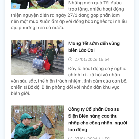
Những món quà Tết được
trao tặng, nhiều hoạt động
thiện nguyện diễn ra ngày 27/1 đang góp phần làm
nên một mùa Xuân ấm áp với đồng bào nghèo tại nhiều
địa phương trên cả nước.
Mang Tết sớm đến vùng
biên Lào Cai
27/01/2026 15:54’
Đây là hoạt động có ý nghĩa
chính trị - xã hội và nhân
văn sâu sắc, thể hiện trách nhiệm, tình cảm của cán bộ,
chiến sĩ Bộ đội Biên phòng đối với nhân dân khu vực
biên giới.
Công ty Cổ phần Cao su
Điện Biên nâng cao thu
nhập cho công nhân, người
lao động
27/01/2026 11:30’