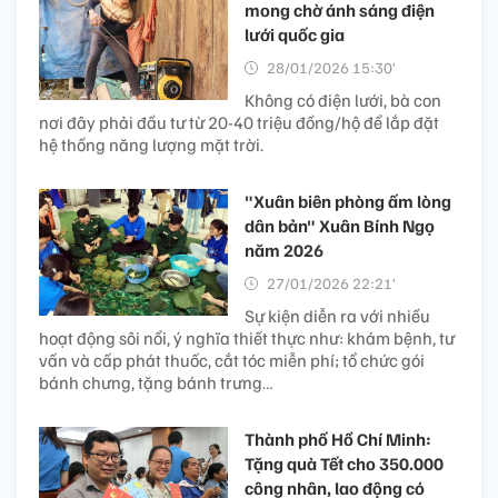
mong chờ ánh sáng điện
lưới quốc gia
28/01/2026 15:30’
Không có điện lưới, bà con
nơi đây phải đầu tư từ 20-40 triệu đồng/hộ để lắp đặt
hệ thống năng lượng mặt trời.
"Xuân biên phòng ấm lòng
dân bản" Xuân Bính Ngọ
năm 2026
27/01/2026 22:21’
Sự kiện diễn ra với nhiều
hoạt động sôi nổi, ý nghĩa thiết thực như: khám bệnh, tư
vấn và cấp phát thuốc, cắt tóc miễn phí; tổ chức gói
bánh chưng, tặng bánh trưng…
Thành phố Hồ Chí Minh:
Tặng quà Tết cho 350.000
công nhân, lao động có