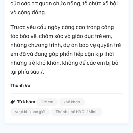
của các cơ quan chức năng, tổ chức xã hội
và cộng đồng.
Trước yêu cầu ngày càng cao trong công
tác bảo vệ, chăm sóc và giáo dục trẻ em,
những chương trình, dự án bảo vệ quyền trẻ
em đã và đang góp phần tiếp cận kịp thời
những trẻ khó khăn, không để các em bị bỏ
lại phía sau./.
Thanh Vũ
Từ khóa:
Trẻ em
khó khăn
vượt khó học giỏi
Thành phố Hồ Chí Minh