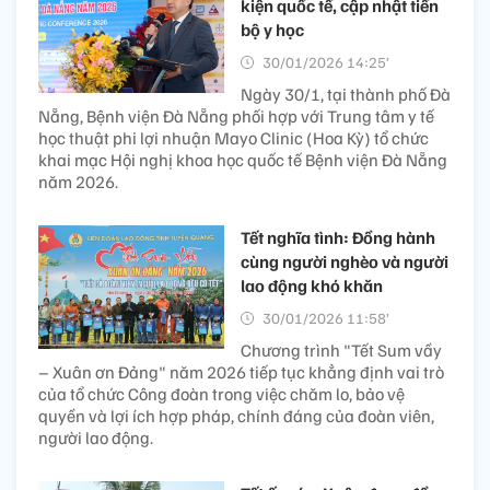
kiện quốc tế, cập nhật tiến
bộ y học
30/01/2026 14:25’
Ngày 30/1, tại thành phố Đà
Nẵng, Bệnh viện Đà Nẵng phối hợp với Trung tâm y tế
học thuật phi lợi nhuận Mayo Clinic (Hoa Kỳ) tổ chức
khai mạc Hội nghị khoa học quốc tế Bệnh viện Đà Nẵng
năm 2026.
Tết nghĩa tình: Đồng hành
cùng người nghèo và người
lao động khó khăn
30/01/2026 11:58’
Chương trình "Tết Sum vầy
– Xuân ơn Đảng" năm 2026 tiếp tục khẳng định vai trò
của tổ chức Công đoàn trong việc chăm lo, bảo vệ
quyền và lợi ích hợp pháp, chính đáng của đoàn viên,
người lao động.