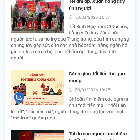
Tết ấm áp, Xuân đong đầy
tình người
30/01/2026 11:57’
Tết Bính Ngọ năm 2026 này,
bằng việc huy động các
nguồn lực từ sự hỗ trợ của Trung ương, của tỉnh cùng sự
chung tay góp sức của các nhà hảo tâm, hàng ngàn hộ
gia đình sẽ có cơ hội đón Tết ấm áp, đong đầy tình
người.
Cảnh giác đổi tiền lì xì qua
mạng
30/01/2026 10:25’
Chỉ cần tìm kiếm các cụm từ
như “đổi tiền mới”, “đổi tiền
lẻ Tết”, “đổi tiền lì xì”, người dùng dễ dàng lạc vào một
“ma trận” quảng cáo.
Tối đa các nguồn lực chăm