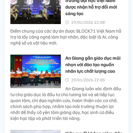
trường đại học Việt Nam
được nhận hỗ trợ đổi mới
sáng tạo
29/01/2026 22:08’
Điểm chung của các dự án được BLOCK71 Việt Nam hỗ
trợ là lấy công nghệ làm hạt nhân, đặc biệt là AI, công
nghệ số và vật liệu mới.
An Giang gắn giáo dục mũi
nhọn với đào tạo nguồn
nhân lực chất lượng cao
29/01/2026 22:05’
An Giang luôn xác định đầu
tư cho giáo dục là đầu tư cho tương lai và sẽ tiếp tục
quan tâm, chỉ đạo nghiên cứu, hoàn thiện các cơ chế,
chính sách phù hợp, nhằm tạo môi trường thuận lợi
nhất để thầy cô yên tâm giảng dạy, học sinh có điều
kiện học tập và phát triển tài năng.