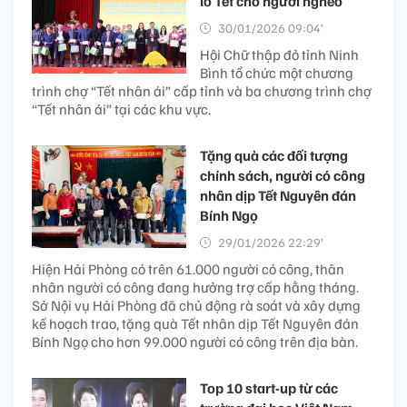
lo Tết cho người nghèo
30/01/2026 09:04’
Hội Chữ thập đỏ tỉnh Ninh
Bình tổ chức một chương
trình chợ “Tết nhân ái” cấp tỉnh và ba chương trình chợ
“Tết nhân ái” tại các khu vực.
Tặng quà các đối tượng
chính sách, người có công
nhân dịp Tết Nguyên đán
Bính Ngọ
29/01/2026 22:29’
Hiện Hải Phòng có trên 61.000 người có công, thân
nhân người có công đang hưởng trợ cấp hằng tháng.
Sở Nội vụ Hải Phòng đã chủ động rà soát và xây dựng
kế hoạch trao, tặng quà Tết nhân dịp Tết Nguyên đán
Bính Ngọ cho hơn 99.000 người có công trên địa bàn.
Top 10 start-up từ các