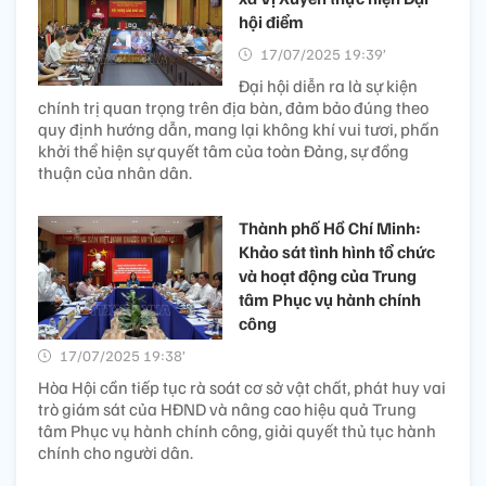
hội điểm
17/07/2025 19:39’
Đại hội diễn ra là sự kiện
chính trị quan trọng trên địa bàn, đảm bảo đúng theo
quy định hướng dẫn, mang lại không khí vui tươi, phấn
khởi thể hiện sự quyết tâm của toàn Đảng, sự đồng
thuận của nhân dân.
Thành phố Hồ Chí Minh:
Khảo sát tình hình tổ chức
và hoạt động của Trung
tâm Phục vụ hành chính
công
17/07/2025 19:38’
Hòa Hội cần tiếp tục rà soát cơ sở vật chất, phát huy vai
trò giám sát của HĐND và nâng cao hiệu quả Trung
tâm Phục vụ hành chính công, giải quyết thủ tục hành
chính cho người dân.