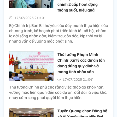
chính 2 cấp hoạt động
thông suốt, hiệu quả
17/07/2025 21:10’
Bộ Chính trị, Ban Bí thư yêu cầu đẩy mạnh thực hiện các
chương trình, kế hoạch phát triển kinh tế - xã hội, chăm
lo đời sống nhân dân; kiểm tra, đôn đốc, kịp thời xử lý
những vấn đề vướng mắc phát sinh.
Thủ tướng Phạm Minh
Chính: Xử lý các dự án tồn
đọng đúng quy định và
mang tính nhân văn
17/07/2025 21:04’
Thủ tướng Chính phủ cho rằng việc tháo gỡ khó khăn,
vướng mắc liên quan đến các dự án, đất đai là việc khó,
nhạy cảm song phải quyết tâm thực hiện.
Tuyên Quang chọn Đảng bộ
xã Vị Xuyên thực hiện Đại