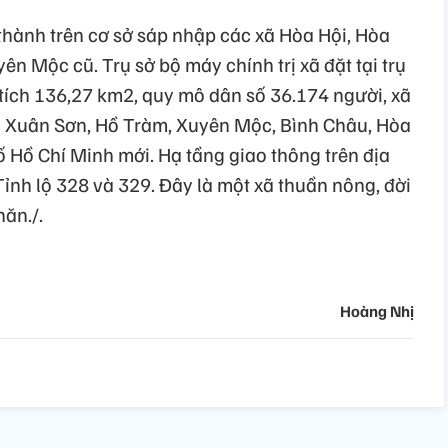
thành trên cơ sở sáp nhập các xã Hòa Hội, Hòa
n Mộc cũ. Trụ sở bộ máy chính trị xã đặt tại trụ
 tích 136,27 km2, quy mô dân số 36.174 người, xã
xã Xuân Sơn, Hồ Tràm, Xuyên Mộc, Bình Châu, Hòa
 Hồ Chí Minh mới. Hạ tầng giao thông trên địa
ỉnh lộ 328 và 329. Đây là một xã thuần nông, đời
ăn./.
Hoàng Nhị