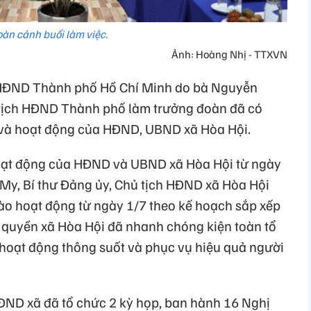
oàn cảnh buổi làm việc.
Ảnh: Hoàng Nhị - TTXVN
 HĐND Thành phố Hồ Chí Minh do bà Nguyễn
tịch HĐND Thành phố làm trưởng đoàn đã có
c và hoạt động của HĐND, UBND xã Hòa Hội.
oạt động của HĐND và UBND xã Hòa Hội từ ngày
 My, Bí thư Đảng ủy, Chủ tịch HĐND xã Hòa Hội
 vào hoạt động từ ngày 1/7 theo kế hoạch sắp xếp
h quyền xã Hòa Hội đã nhanh chóng kiện toàn tổ
hoạt động thông suốt và phục vụ hiệu quả người
ĐND xã đã tổ chức 2 kỳ họp, ban hành 16 Nghị