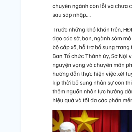
chuyên ngành còn lỗi và chưa c
sau sáp nhập….
Trước những khó khăn trên, HĐ
đạo các sở, ban, ngành sớm mở
bộ cấp xã, hỗ trợ bổ sung trang 
Ban Tổ chức Thành ủy, Sở Nội v
nguyện vọng và chuyên môn phù 
hướng dẫn thực hiện việc xét t
kịp thời bổ sung nhân sự còn th
thêm nguồn nhân lực hướng dẫn
hiệu quả và tối đa các phần mề