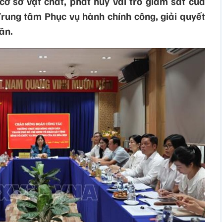
cơ sở vật chất, phát huy vai trò giám sát của
ung tâm Phục vụ hành chính công, giải quyết
ân.