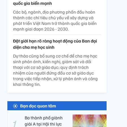
quốc gia biển mạnh
Các bộ, ngành, địa phương phấn đấu hoàn
thành các chỉ tiêu chủ yếu về xây dựng và
phát triển Việt Nam trở thành quốc gia biển
mạnh giai đoạn 2026 - 2030.
Đặt giới hạn rõ ràng hoạt động của Ban đại
diện cha mẹ học sinh
Dự thảo cũng bổ sung cơ chế để cha mẹ học
sinh phản ánh, kiến nghị, giám sát và đối
thoại với cơ sở giáo dục; quy định trách
nhiệm của người đứng đầu cơ sở giáo dục
trong việc tiếp nhận, xử lý phản ánh và công
khai thông tin.
Bạn đọc quan tâm
Ba thành phố giành
giải A tại Hội thi lực