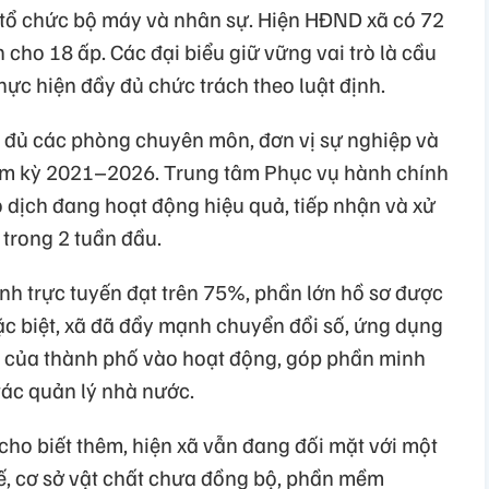
 tổ chức bộ máy và nhân sự. Hiện HĐND xã có 72
n cho 18 ấp. Các đại biểu giữ vững vai trò là cầu
thực hiện đầy đủ chức trách theo luật định.
 đủ các phòng chuyên môn, đơn vị sự nghiệp và
ệm kỳ 2021–2026. Trung tâm Phục vụ hành chính
 dịch đang hoạt động hiệu quả, tiếp nhận và xử
 trong 2 tuần đầu.
hính trực tuyến đạt trên 75%, phần lớn hồ sơ được
ặc biệt, xã đã đẩy mạnh chuyển đổi số, ứng dụng
của thành phố vào hoạt động, góp phần minh
tác quản lý nhà nước.
cho biết thêm, hiện xã vẫn đang đối mặt với một
ế, cơ sở vật chất chưa đồng bộ, phần mềm