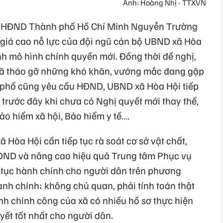
Ảnh: Hoàng Nhị - TTXVN
ịch HĐND Thành phố Hồ Chí Minh Nguyễn Trường
giá cao nỗ lực của đội ngũ cán bộ UBND xã Hòa
nh mô hình chính quyền mới. Đồng thời đề nghị,
 xã tháo gỡ những khó khăn, vướng mắc đang gặp
 phố cũng yêu cầu HĐND, UBND xã Hòa Hội tiếp
t trước đây khi chưa có Nghị quyết mới thay thế,
ảo hiểm xã hội, Bảo hiểm y tế….
 Hòa Hội cần tiếp tục rà soát cơ sở vật chất,
HĐND và nâng cao hiệu quả Trung tâm Phục vụ
ủ tục hành chính cho người dân trên phương
hành chính; không chủ quan, phải tính toán thật
nh chính công của xã có nhiều hồ sơ thực hiện
uyết tốt nhất cho người dân.