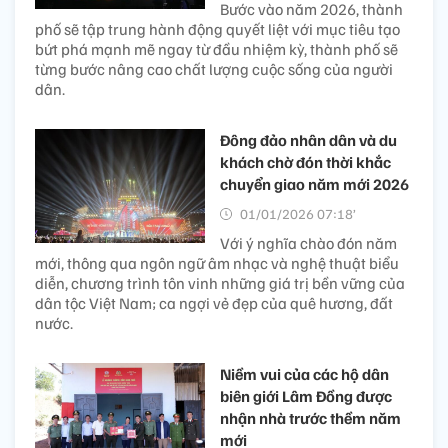
Bước vào năm 2026, thành
phố sẽ tập trung hành động quyết liệt với mục tiêu tạo
bứt phá mạnh mẽ ngay từ đầu nhiệm kỳ, thành phố sẽ
từng bước nâng cao chất lượng cuộc sống của người
dân.
Đông đảo nhân dân và du
khách chờ đón thời khắc
chuyển giao năm mới 2026
01/01/2026 07:18’
Với ý nghĩa chào đón năm
mới, thông qua ngôn ngữ âm nhạc và nghệ thuật biểu
diễn, chương trình tôn vinh những giá trị bền vững của
dân tộc Việt Nam; ca ngợi vẻ đẹp của quê hương, đất
nước.
Niềm vui của các hộ dân
biên giới Lâm Đồng được
nhận nhà trước thềm năm
mới