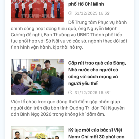
phố Hồ Chí Minh
31/12/2025 16:32’
Để Trung tâm Phục vụ hành
chính công hoạt động hiệu quả, ông Nguyễn Mạnh
Cường đề nghị, Ban Thường vụ UBND Thành phố tiếp
tục phối hợp với Sở Nội vụ và các sở, ngành theo dõi sát
tình hình vận hành, kịp thời hỗ trợ.
Gấp rút trao quà của Đảng,
Nhà nước cho người có
công với cách mạng và
người yếu thế
31/12/2025 15:49’
Việc tổ chức trao quà đúng thời điểm góp phần giúp
người dân trên địa bàn tỉnh Quảng Trị đón Tết Nguyên
đán Bính Ngọ 2026 trong không khí đầm ấm.
Kỷ lục mới của bác sĩ Việt
Nam: Chỉ mất 30 phút can