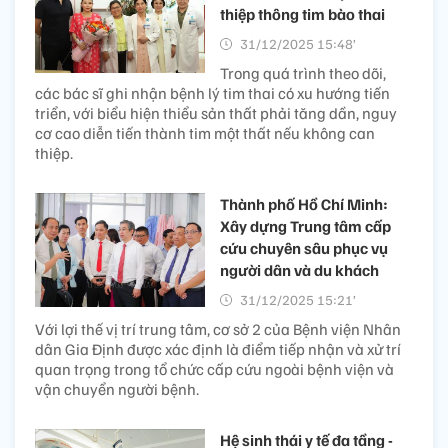
thiệp thông tim bào thai​
31/12/2025 15:48’
Trong quá trình theo dõi,
các bác sĩ ghi nhận bệnh lý tim thai có xu hướng tiến
triển, với biểu hiện thiểu sản thất phải tăng dần, nguy
cơ cao diễn tiến thành tim một thất nếu không can
thiệp.
Thành phố Hồ Chí Minh:
Xây dựng Trung tâm cấp
cứu chuyên sâu phục vụ
người dân và du khách
31/12/2025 15:21’
Với lợi thế vị trí trung tâm, cơ sở 2 của Bệnh viện Nhân
dân Gia Định được xác định là điểm tiếp nhận và xử trí
quan trọng trong tổ chức cấp cứu ngoài bệnh viện và
vận chuyển người bệnh.
Hệ sinh thái y tế đa tầng -