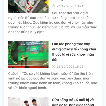
26/12/2025 18:21’
Sau theo dõi hơn 2 giờ,
ngoài nôn thì các em hầu như không phát sinh thêm
dấu hiệu khác. Qua kiểm tra của đơn vị cho thấy, nhà
trường tuân thủ việc kiểm thực 3 bước, và lưu mẫu thức
ăn theo đúng quy định.
Lan tỏa phong trào xây
dựng cơ sở y tế không khói
thuốc lá vì sức khỏe nhân
dân
25/12/2025 15:25’
Cuộc thi "Cơ sở y tế không khói thuốc lá" lần thứ I tôn
vinh nỗ lực của các đơn vị trong việc xây dựng môi
trường khám chữa bệnh an toàn, không khói thuốc, bảo
vệ sức khỏe người bệnh.
Cứu sống trẻ 14 tuổi bị vỡ
gan do tai nạn giao thông