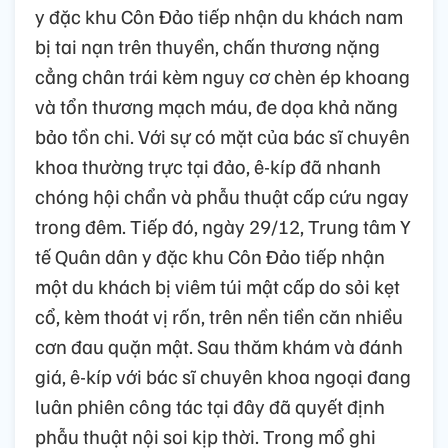
y đặc khu Côn Đảo tiếp nhận du khách nam
bị tai nạn trên thuyền, chấn thương nặng
cẳng chân trái kèm nguy cơ chèn ép khoang
và tổn thương mạch máu, đe dọa khả năng
bảo tồn chi. Với sự có mặt của bác sĩ chuyên
khoa thường trực tại đảo, ê-kíp đã nhanh
chóng hội chẩn và phẫu thuật cấp cứu ngay
trong đêm. Tiếp đó, ngày 29/12, Trung tâm Y
tế Quân dân y đặc khu Côn Đảo tiếp nhận
một du khách bị viêm túi mật cấp do sỏi kẹt
cổ, kèm thoát vị rốn, trên nền tiền căn nhiều
cơn đau quặn mật. Sau thăm khám và đánh
giá, ê-kíp với bác sĩ chuyên khoa ngoại đang
luân phiên công tác tại đây đã quyết định
phẫu thuật nội soi kịp thời. Trong mổ ghi