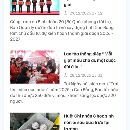
giới
29/12/2025 17:12’
Công trình do Binh đoàn 20 (Bộ Quốc phòng) tài trợ,
Ban Quản lý dự án đầu tư và xây dựng tỉnh Cao Bằng
làm chủ đầu tư, dự kiến hoàn thành giai đoạn 2026 -
2027.
Lan tỏa thông điệp "Mỗi
giọt máu cho đi, một cuộc
đời ở lại"
28/12/2025 15:31’
Tại Ngày hội hiến máu “Trái
tim miền non nước” năm 2025 ở Cao Bằng, Ban tổ chức
đã thu được 250 đơn vị máu, khám sàng lọc được 320
người.
Huế: Ghi nhận 8 học sinh
nôn ói sau bữa trưa tại
trường