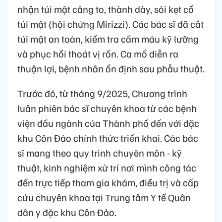
nhận túi mật căng to, thành dày, sỏi kẹt cổ
túi mật (hội chứng Mirizzi). Các bác sĩ đã cắt
túi mật an toàn, kiểm tra cầm máu kỹ lưỡng
và phục hồi thoát vị rốn. Ca mổ diễn ra
thuận lợi, bệnh nhân ổn định sau phẫu thuật.
Trước đó, từ tháng 9/2025, Chương trình
luân phiên bác sĩ chuyên khoa từ các bệnh
viện đầu ngành của Thành phố đến với đặc
khu Côn Đảo chính thức triển khai. Các bác
sĩ mang theo quy trình chuyên môn - kỹ
thuật, kinh nghiệm xử trí nơi mình công tác
đến trực tiếp tham gia khám, điều trị và cấp
cứu chuyên khoa tại Trung tâm Y tế Quân
dân y đặc khu Côn Đảo.