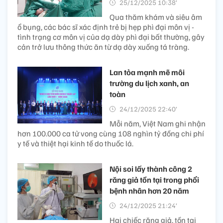
25/12/2025 10:38’
Qua thăm khám và siêu âm
ổ bụng, các bác sĩ xác định trẻ bị hẹp phì đại môn vị -
tình trạng cơ môn vị của dạ dày phì đại bất thường, gây
cản trở lưu thông thức ăn từ dạ dày xuống tá tràng.
Lan tỏa mạnh mẽ môi
trường du lịch xanh, an
toàn
24/12/2025 22:40’
Mỗi năm, Việt Nam ghi nhận
hơn 100.000 ca tử vong cùng 108 nghìn tỷ đồng chi phí
y tế và thiệt hại kinh tế do thuốc lá.
Nội soi lấy thành công 2
răng giả tồn tại trong phổi
bệnh nhân hơn 20 năm
24/12/2025 21:24’
Hai chiếc răng giả, tồn tại