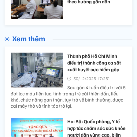
theo hướng gần dân​
Xem thêm
Thành phố Hồ Chí Minh
điều trị thành công ca sốt
xuất huyết cực hiếm gặp​
30/12/2025 17:25’
Sau gần 4 tuần điều trị với 5
đợt lọc máu liên tục, tình trạng trẻ cải thiện dần, tiểu
khá, chức năng gan thận, tụy trở về bình thường, được
cai máy thở và tỉnh táo trở lại.
Hai Bộ: Quốc phòng, Y tế
hợp tác chăm sóc sức khỏe
người dân vùng cao, biên