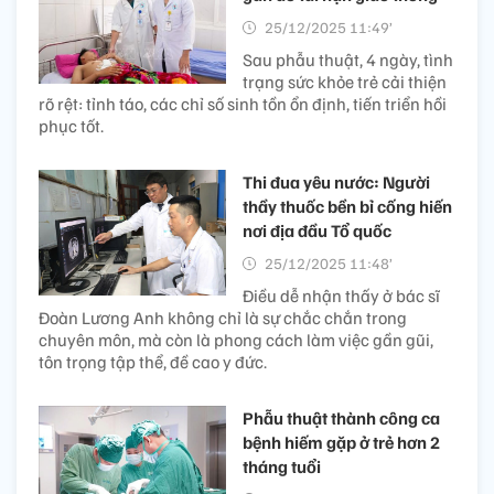
25/12/2025 11:49’
Sau phẫu thuật, 4 ngày, tình
trạng sức khỏe trẻ cải thiện
rõ rệt: tỉnh táo, các chỉ số sinh tồn ổn định, tiến triển hồi
phục tốt.
Thi đua yêu nước: Người
thầy thuốc bền bỉ cống hiến
nơi địa đầu Tổ quốc
25/12/2025 11:48’
Điều dễ nhận thấy ở bác sĩ
Đoàn Lương Anh không chỉ là sự chắc chắn trong
chuyên môn, mà còn là phong cách làm việc gần gũi,
tôn trọng tập thể, đề cao y đức.
Phẫu thuật thành công ca
bệnh hiếm gặp ở trẻ hơn 2
tháng tuổi