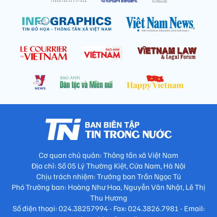
Cơ quan chủ quản: Thông tấn xã Việt Nam
Địa chỉ: Số 05 Lý Thường Kiệt, Cửa Nam, Hà Nội
Chịu trách nhiệm: Trưởng ban Trần Ngọc Tú
Phó Trưởng ban: Hoàng Như Hoa, Nguyễn Văn Nhật, Lê Thị
Thu Hương
Số điện thoại: 024.38257994 - Fax: 024.3826.7981 - Email: