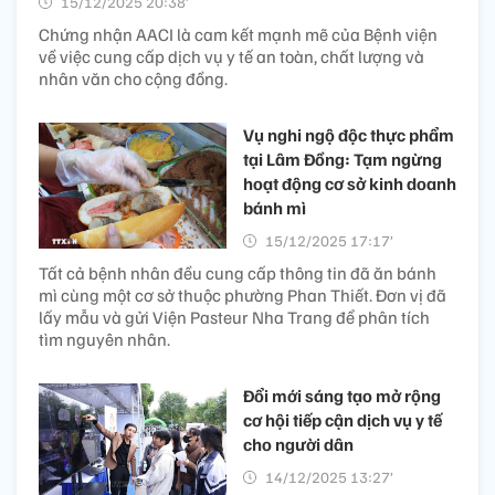
15/12/2025 20:38’
Chứng nhận AACI là cam kết mạnh mẽ của Bệnh viện
về việc cung cấp dịch vụ y tế an toàn, chất lượng và
nhân văn cho cộng đồng.
Vụ nghi ngộ độc thực phẩm
tại Lâm Đồng: Tạm ngừng
hoạt động cơ sở kinh doanh
bánh mì
15/12/2025 17:17’
Tất cả bệnh nhân đều cung cấp thông tin đã ăn bánh
mì cùng một cơ sở thuộc phường Phan Thiết. Đơn vị đã
lấy mẫu và gửi Viện Pasteur Nha Trang để phân tích
tìm nguyên nhân.
Đổi mới sáng tạo mở rộng
cơ hội tiếp cận dịch vụ y tế
cho người dân
14/12/2025 13:27’