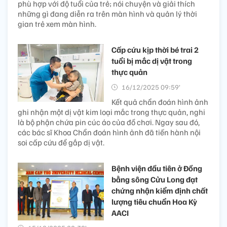
phù hợp với độ tuổi của trẻ; nói chuyện và giải thích
những gì đang diễn ra trên màn hình và quản lý thời
gian trẻ xem màn hình.
Cấp cứu kịp thời bé trai 2
tuổi bị mắc dị vật trong
thực quản
16/12/2025 09:59’
Kết quả chẩn đoán hình ảnh
ghi nhận một dị vật kim loại mắc trong thực quản, nghi
là bộ phận chứa pin cúc áo của đồ chơi. Ngay sau đó,
các bác sĩ Khoa Chẩn đoán hình ảnh đã tiến hành nội
soi cấp cứu để gắp dị vật.
Bệnh viện đầu tiên ở Đồng
bằng sông Cửu Long đạt
chứng nhận kiểm định chất
lượng tiêu chuẩn Hoa Kỳ
AACI