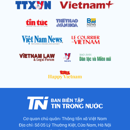
Cơ quan chủ quản: Thông tấn xã Việt Nam
Địa chỉ: Số 05 Lý Thường Kiệt, Cửa Nam, Hà Nội