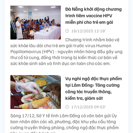
Đà Nẵng khởi động chương
trình tiêm vaccine HPV
miễn phí cho trẻ em gái
18/12/2025 12:18’
Chương trình nhằm bảo vệ
sức khỏe lâu dài cho trẻ em gái trước virus Human
Papillomavirus (HPV) - nguyên nhân hàng đầu gây ung
thư cổ tử cung, đồng thời trang bị kiến thức cơ bản về
sức khỏe sinh sản và tình dục an toàn cho các em.
Vụ nghi ngộ độc thực phẩm
tại Lâm Đồng: Tăng cường
công tác truyền thông,
kiểm tra, giám sát
17/12/2025 09:53’
Sáng 17/12, Sở Y tế tỉnh Lâm Đồng có văn bản gửi Ủy
ban nhân dân các xã, phường, đặc khu yêu cầu tăng
cường truyền thông phòng, chống ngộ độc thực phẩm