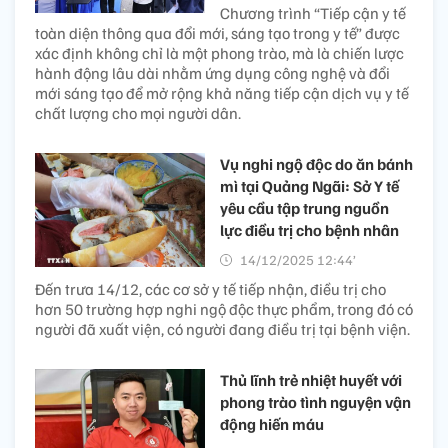
Chương trình “Tiếp cận y tế
toàn diện thông qua đổi mới, sáng tạo trong y tế” được
xác định không chỉ là một phong trào, mà là chiến lược
hành động lâu dài nhằm ứng dụng công nghệ và đổi
mới sáng tạo để mở rộng khả năng tiếp cận dịch vụ y tế
chất lượng cho mọi người dân.
Vụ nghi ngộ độc do ăn bánh
mì tại Quảng Ngãi: Sở Y tế
yêu cầu tập trung nguồn
lực điều trị cho bệnh nhân ​
14/12/2025 12:44’
Đến trưa 14/12, các cơ sở y tế tiếp nhận, điều trị cho
hơn 50 trường hợp nghi ngộ độc thực phẩm, trong đó có
người đã xuất viện, có người đang điều trị tại bệnh viện.
Thủ lĩnh trẻ nhiệt huyết với
phong trào tình nguyện vận
động hiến máu