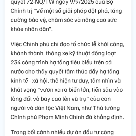
quyết 72-NQ/TW ngày 9/9/2025 của Bộ
Chính trị “Về một số giải pháp đột phá, tăng
cường bảo vệ, chăm sóc và nâng cao sức
khỏe nhân dân”.
Việc Chính phủ chỉ đạo tổ chức lễ khởi công,
khánh thành, thông xe kỹ thuật đồng loạt
234 công trình hạ tầng tiêu biểu trên cả
nước cho thấy quyết tâm thúc đẩy hạ tầng
kinh tế - xã hội, thể hiện tư duy, tầm nhìn và
khát vọng “vươn xa ra biển lớn, tiến sâu vào
lòng đất và bay cao lên vũ trụ” của con
người và dân tộc Việt Nam, như Thủ tướng
Chính phủ Phạm Minh Chính đã khẳng định.
Trong bối cảnh nhiều dự án đầu tư công