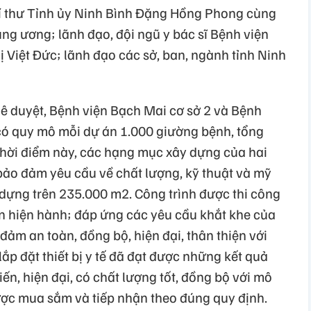
Bí thư Tỉnh ủy Ninh Bình Đặng Hồng Phong cùng
ng ương; lãnh đạo, đội ngũ y bác sĩ Bệnh viện
 Việt Đức; lãnh đạo các sở, ban, ngành tỉnh Ninh
ê duyệt, Bệnh viện Bạch Mai cơ sở 2 và Bệnh
 có quy mô mỗi dự án 1.000 giường bệnh, tổng
thời điểm này, các hạng mục xây dựng của hai
ảo đảm yêu cầu về chất lượng, kỹ thuật và mỹ
y dựng trên 235.000 m2. Công trình được thi công
n hiện hành; đáp ứng các yêu cầu khắt khe của
đảm an toàn, đồng bộ, hiện đại, thân thiện với
ắp đặt thiết bị y tế đã đạt được những kết quả
 tiến, hiện đại, có chất lượng tốt, đồng bộ với mô
ược mua sắm và tiếp nhận theo đúng quy định.