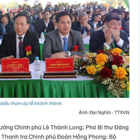
 biểu tham dự lễ khánh thành.
Ảnh: Đại Nghĩa - TTXVN
tướng Chính phủ Lê Thành Long; Phó Bí thư Đảng
g Thanh tra Chính phủ Đoàn Hồng Phong; Bộ