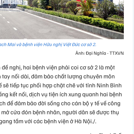
ch Mai và bệnh viện Hữu nghị Việt Đức cơ sở 2.
Ảnh: Đại Nghĩa - TTXVN
đề nghị, hai bệnh viện phải coi cơ sở 2 là một
nh tay nối dài, đảm bảo chất lượng chuyên môn
ế sẽ tiếp tục phối hợp chặt chẽ với tỉnh Ninh Bình
ầng kết nối, dịch vụ tiện ích xung quanh hai bệnh
sách để đảm bảo đời sống cho cán bộ y tế về công
khi mở cửa đón bệnh nhân, người dân sẽ được thụ
gang tầm với các bệnh viện ở Hà Nội./.