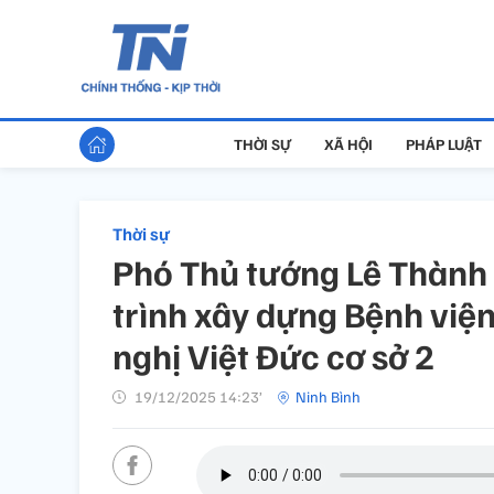
THỜI SỰ
XÃ HỘI
PHÁP LUẬT
Thời sự
Phó Thủ tướng Lê Thành 
trình xây dựng Bệnh việ
nghị Việt Đức cơ sở 2
19/12/2025 14:23’
Ninh Bình