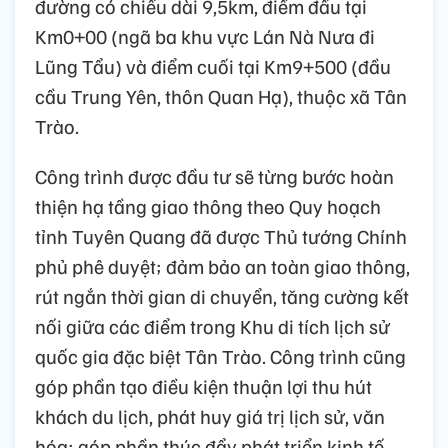
đường có chiều dài 9,5km, điểm đầu tại
Km0+00 (ngã ba khu vực Lán Nà Nưa đi
Lũng Tẩu) và điểm cuối tại Km9+500 (đầu
cầu Trung Yên, thôn Quan Hạ), thuộc xã Tân
Trào.
Công trình được đầu tư sẽ từng bước hoàn
thiện hạ tầng giao thông theo Quy hoạch
tỉnh Tuyên Quang đã được Thủ tướng Chính
phủ phê duyệt; đảm bảo an toàn giao thông,
rút ngắn thời gian di chuyển, tăng cường kết
nối giữa các điểm trong Khu di tích lịch sử
quốc gia đặc biệt Tân Trào. Công trình cũng
góp phần tạo điều kiện thuận lợi thu hút
khách du lịch, phát huy giá trị lịch sử, văn
hóa; góp phần thúc đẩy phát triển kinh tế -