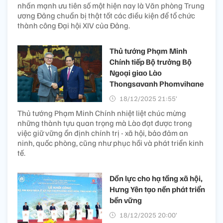
nhấn mạnh ưu tiên số một hiện nay là Văn phòng Trung
ương Đảng chuẩn bị thật tốt các điều kiện để tổ chức
thành công Đại hội XIV của Đảng.
Thủ tướng Phạm Minh
Chính tiếp Bộ trưởng Bộ
Ngoại giao Lào
Thongsavanh Phomvihane
18/12/2025 21:55’
Thủ tướng Phạm Minh Chính nhiệt liệt chúc mừng
những thành tựu quan trọng mà Lào đạt được trong
việc giữ vững ổn định chính trị - xã hội, bảo đảm an
ninh, quốc phòng, cũng như phục hồi và phát triển kinh
tế.
Dồn lực cho hạ tầng xã hội,
Hưng Yên tạo nền phát triển
bền vững
18/12/2025 20:00’