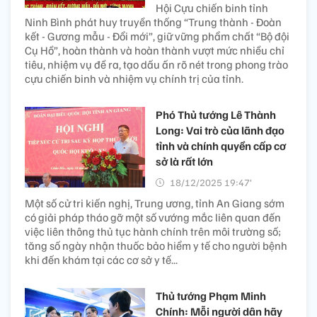
Hội Cựu chiến binh tỉnh
Ninh Bình phát huy truyền thống “Trung thành - Đoàn
kết - Gương mẫu - Đổi mới”, giữ vững phẩm chất “Bộ đội
Cụ Hồ”, hoàn thành và hoàn thành vượt mức nhiều chỉ
tiêu, nhiệm vụ đề ra, tạo dấu ấn rõ nét trong phong trào
cựu chiến binh và nhiệm vụ chính trị của tỉnh.
Phó Thủ tướng Lê Thành
Long: Vai trò của lãnh đạo
tỉnh và chính quyền cấp cơ
sở là rất lớn
18/12/2025 19:47’
Một số cử tri kiến nghị, Trung ương, tỉnh An Giang sớm
có giải pháp tháo gỡ một số vướng mắc liên quan đến
việc liên thông thủ tục hành chính trên môi trường số;
tăng số ngày nhận thuốc bảo hiểm y tế cho người bệnh
khi đến khám tại các cơ sở y tế...
Thủ tướng Phạm Minh
Chính: Mỗi người dân hãy