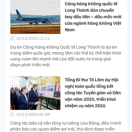
Cảng hàng không quốc tế
Long Thành đón chuyến
bay đầu tiên – dấu mốc mới
của ngành hàng không Việt
Nam
19/12/2025 12:11’
Dự án Cảng hàng không Quốc tế Long Thành là dự án
trọng điểm quốc gia, mang tầm vóc thế kỷ, thể hiện khát
vọng vươn lên mạnh mẽ của đất nước ta trong giai
đoạn phát triển mới.
Tổng Bí thư Tô Lâm dự Hội
nghị toàn quốc tổng kết
công tác Tuyên giáo và Dân
vận năm 2025, triển khai
nhiệm vụ năm 2026
19/12/2025 09:38’
Công tác bảo vệ nền tảng tư tưởng của Đảng, đấu tranh
phản bác các quan điểm sai trái, thù địch được triển