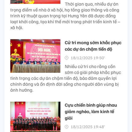
Thời gian qua, nhiều dự án
trọng điểm về nhà ở xã hội, hạ tầng giao thông và công
trình kỹ thuật quan trọng tại Hưng Yên đã được đồng
loạt khởi công, tạo khí thế mới trong phát triển kinh tế –
xã hội.
Cử tri mong sớm khắc phục
các dự án chậm tiến độ
18/12/2025 19:50’
Nhiều cử tri cho rằng cần
sớm có giải pháp khắc phục
tình trạng các dự án chậm tiến độ, bảo đảm quyền lợi
chính đáng và ổn định đời sống cho người dân vùng bị
ảnh hưởng.
Cựu chiến binh giúp nhau
giảm nghèo, làm kinh tế
giỏi
18/12/2025 19:48’