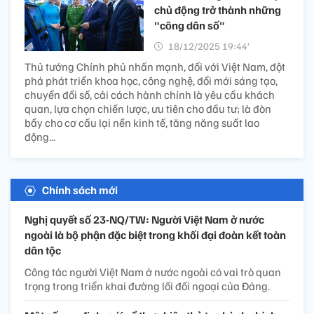
chủ động trở thành những
"công dân số"
18/12/2025 19:44’
Thủ tướng Chính phủ nhấn mạnh, đối với Việt Nam, đột
phá phát triển khoa học, công nghệ, đổi mới sáng tạo,
chuyển đổi số, cải cách hành chính là yêu cầu khách
quan, lựa chọn chiến lược, ưu tiên cho đầu tư; là đòn
bẩy cho cơ cấu lại nền kinh tế, tăng năng suất lao
động...
Chính sách mới
Nghị quyết số 23-NQ/TW: Người Việt Nam ở nước
ngoài là bộ phận đặc biệt trong khối đại đoàn kết toàn
dân tộc
Công tác người Việt Nam ở nước ngoài có vai trò quan
trọng trong triển khai đường lối đối ngoại của Đảng.