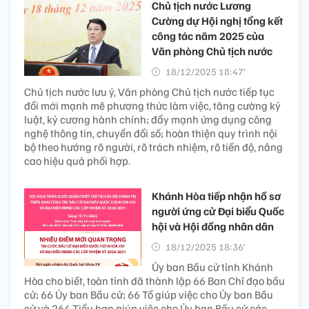
Chủ tịch nước Lương
Cường dự Hội nghị tổng kết
công tác năm 2025 của
Văn phòng Chủ tịch nước
18/12/2025 18:47’
Chủ tịch nước lưu ý, Văn phòng Chủ tịch nước tiếp tục
đổi mới mạnh mẽ phương thức làm việc, tăng cường kỷ
luật, kỷ cương hành chính; đẩy mạnh ứng dụng công
nghệ thông tin, chuyển đổi số; hoàn thiện quy trình nội
bộ theo hướng rõ người, rõ trách nhiệm, rõ tiến độ, nâng
cao hiệu quả phối hợp.
Khánh Hòa tiếp nhận hồ sơ
người ứng cử Đại biểu Quốc
hội và Hội đồng nhân dân
18/12/2025 18:36’
Ủy ban Bầu cử tỉnh Khánh
Hòa cho biết, toàn tỉnh đã thành lập 66 Ban Chỉ đạo bầu
cử; 66 Ủy ban Bầu cử; 66 Tổ giúp việc cho Ủy ban Bầu
cử và 264 Tiểu ban giúp việc cho Ủy ban Bầu cử các