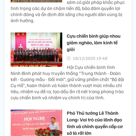
sớm có giải pháp khắc phục
tình trạng các dự án chậm tiến độ, bảo đảm quyền lợi
chính đáng và ổn định đời sống cho người dân vùng bị
ảnh hưởng.
Cựu chiến binh giúp nhau
giảm nghèo, làm kinh tế
giỏi
18/12/2025 19:48’
Hội Cựu chiến binh tỉnh
Ninh Bình phát huy truyền thống “Trung thành - Đoàn
kết - Gương mẫu - Đổi mới”, giữ vững phẩm chất “Bộ đội
Cụ Hồ”, hoàn thành và hoàn thành vượt mức nhiều chỉ
tiêu, nhiệm vụ đề ra, tạo dấu ấn rõ nét trong phong trào
cựu chiến binh và nhiệm vụ chính trị của tỉnh.
Phó Thủ tướng Lê Thành
Long: Vai trò của lãnh đạo
tỉnh và chính quyền cấp cơ
sở là rất lớn