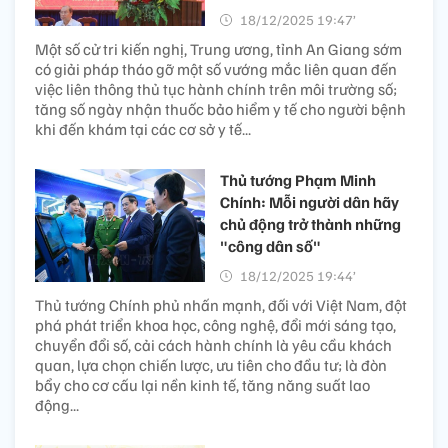
18/12/2025 19:47’
Một số cử tri kiến nghị, Trung ương, tỉnh An Giang sớm
có giải pháp tháo gỡ một số vướng mắc liên quan đến
việc liên thông thủ tục hành chính trên môi trường số;
tăng số ngày nhận thuốc bảo hiểm y tế cho người bệnh
khi đến khám tại các cơ sở y tế...
Thủ tướng Phạm Minh
Chính: Mỗi người dân hãy
chủ động trở thành những
"công dân số"
18/12/2025 19:44’
Thủ tướng Chính phủ nhấn mạnh, đối với Việt Nam, đột
phá phát triển khoa học, công nghệ, đổi mới sáng tạo,
chuyển đổi số, cải cách hành chính là yêu cầu khách
quan, lựa chọn chiến lược, ưu tiên cho đầu tư; là đòn
bẩy cho cơ cấu lại nền kinh tế, tăng năng suất lao
động...