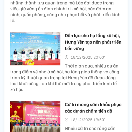
những thành tựu quan trọng mà Lào đạt được trong
việc giữ vững ổn định chính trị - xã hội, bảo đảm an
ninh, quốc phòng, cũng như phục hồi và phát triển kinh
tế.
Dồn lực cho hạ tầng xã hội,
Hưng Yên tạo nền phát triển
bền vững
18/12/2025 20:00’
Thời gian qua, nhiều dự án
trọng điểm về nhà ở xã hội, hạ tầng giao thông và công
trình kỹ thuật quan trọng tại Hưng Yên đã được đồng
loạt khởi công, tạo khí thế mới trong phát triển kinh tế –
xã hội.
Cử tri mong sớm khắc phục
các dự án chậm tiến độ
18/12/2025 19:50’
Nhiều cử tri cho rằng cần