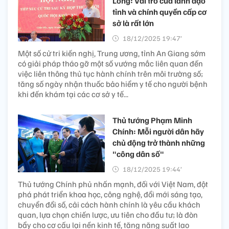
Long: Vai trò của lãnh đạo
tỉnh và chính quyền cấp cơ
sở là rất lớn
18/12/2025 19:47’
Một số cử tri kiến nghị, Trung ương, tỉnh An Giang sớm
có giải pháp tháo gỡ một số vướng mắc liên quan đến
việc liên thông thủ tục hành chính trên môi trường số;
tăng số ngày nhận thuốc bảo hiểm y tế cho người bệnh
khi đến khám tại các cơ sở y tế...
Thủ tướng Phạm Minh
Chính: Mỗi người dân hãy
chủ động trở thành những
"công dân số"
18/12/2025 19:44’
Thủ tướng Chính phủ nhấn mạnh, đối với Việt Nam, đột
phá phát triển khoa học, công nghệ, đổi mới sáng tạo,
chuyển đổi số, cải cách hành chính là yêu cầu khách
quan, lựa chọn chiến lược, ưu tiên cho đầu tư; là đòn
bẩy cho cơ cấu lại nền kinh tế, tăng năng suất lao