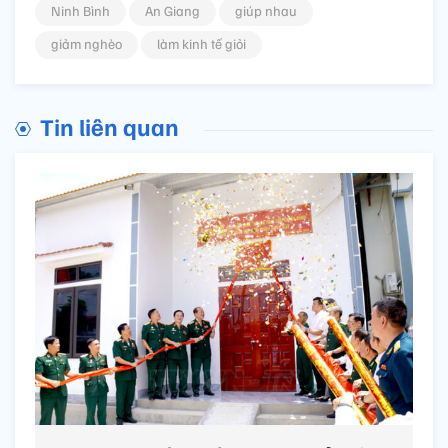
Ninh Bình
An Giang
giúp nhau
giảm nghèo
làm kinh tế giỏi
Tin liên quan