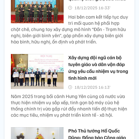
18/12/2025 16:33’
Hai bên cam kết tiếp tục duy
trì mối quan hệ phối hợp
chặt chẽ, chung tay xây dựng mô hình “Đồn - Trạm hữu
nghị, biên giới bình yên”, góp phần xây dựng biên giới
hòa bình, hữu nghị, ổn định và phát triển.
Xây dựng đội ngũ cán bộ
tuyên giáo và dân vận đáp
ứng yêu cầu nhiệm vụ trong
tình hình mới
18/12/2025 16:13’
Năm 2025 trong bối cảnh Hưng Yên cùng cả nước vừa
thực hiện nhiệm vụ sắp xếp, tinh gọn bộ máy của hệ
thống chính trị vừa gấp rút đẩy nhanh tiến độ thực hiện
các mục tiêu, nhiệm vụ phát triển kinh tế - xã hội.
Phó Thủ tướng Hồ Quốc
Dũng: Đồng bào Công giáo