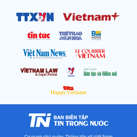
Cơ quan chủ quản: Thông tấn xã Việt Nam