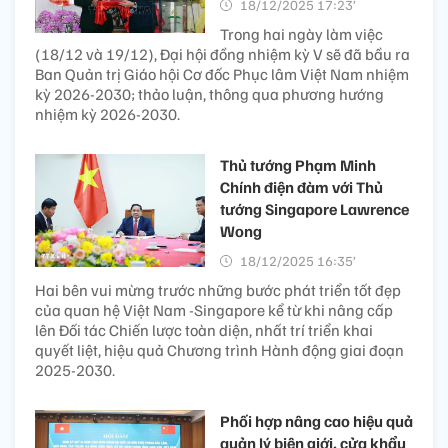
18/12/2025 17:23’
Trong hai ngày làm việc
(18/12 và 19/12), Đại hội đồng nhiệm kỳ V sẽ đã bầu ra
Ban Quản trị Giáo hội Cơ đốc Phục lâm Việt Nam nhiệm
kỳ 2026-2030; thảo luận, thông qua phương hướng
nhiệm kỳ 2026-2030.
Thủ tướng Phạm Minh
Chính điện đàm với Thủ
tướng Singapore Lawrence
Wong
18/12/2025 16:35’
Hai bên vui mừng trước những bước phát triển tốt đẹp
của quan hệ Việt Nam -Singapore kể từ khi nâng cấp
lên Đối tác Chiến lược toàn diện, nhất trí triển khai
quyết liệt, hiệu quả Chương trình Hành động giai đoạn
2025-2030.
Phối hợp nâng cao hiệu quả
quản lý biên giới, cửa khẩu