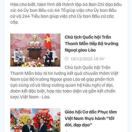
Hòa cho biết, toàn tỉnh đã thành lập 66 Ban Chỉ đạo bầu
cử; 66 Ủy ban Bầu cử; 66 Tổ giúp việc cho Ủy ban Bầu
cử và 264 Tiểu ban giúp việc cho Ủy ban Bầu cử các
cấp.
Chủ tịch Quốc hội Trần
Thanh Mẫn tiếp Bộ trưởng
Ngoại giao Lào
18/12/2025 18:34’
Chủ tịch Quốc hội Trần
Thanh Mẫn bày tỏ tin tưởng kết quả chuyến thăm Việt
Nam của Bộ trưởng Ngoại giao Lào sẽ góp phần tích
cực củng cố và tăng cường quan hệ hữu nghị vĩ đại,
đoàn kết đặc biệt, hợp tác toàn diện và gắn kết chiến
lược Việt Nam - Lào.
Giáo hội Cơ đốc Phục lâm
Việt Nam thực hành “tốt
đời, đẹp đạo”