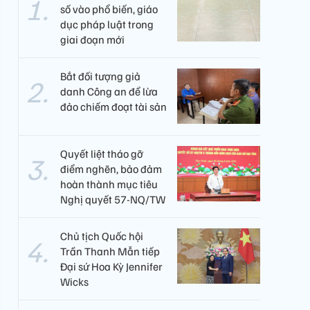
số vào phổ biến, giáo
dục pháp luật trong
giai đoạn mới
Bắt đối tượng giả
danh Công an để lừa
đảo chiếm đoạt tài sản
Quyết liệt tháo gỡ
điểm nghẽn, bảo đảm
hoàn thành mục tiêu
Nghị quyết 57-NQ/TW
Chủ tịch Quốc hội
Trần Thanh Mẫn tiếp
Đại sứ Hoa Kỳ Jennifer
Wicks