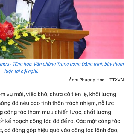
mưu - Tổng hợp, Văn phòng Trung ương Đảng trình bày tham
luận tại hội nghị.
Ảnh: Phương Hoa – TTXVN
vụ mới, việc khó, chưa có tiền lệ, khối lượng
òng đã nêu cao tinh thần trách nhiệm, nỗ lực
g công tác tham mưu chiến lược, chất lượng
ốt kế hoạch công tác đã đề ra. Các mặt công tác
c, có đóng góp hiệu quả vào công tác lãnh đạo,