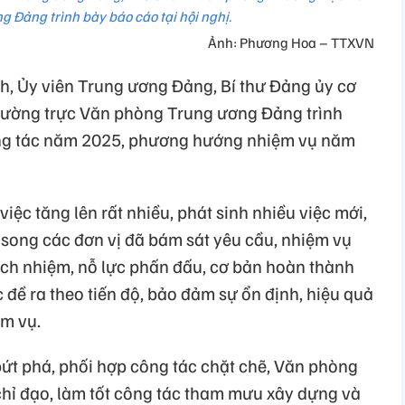
 Đảng trình bày báo cáo tại hội nghị.
Ảnh: Phương Hoa – TTXVN
, Ủy viên Trung ương Đảng, Bí thư Đảng ủy cơ
ường trực Văn phòng Trung ương Đảng trình
ông tác năm 2025, phương hướng nhiệm vụ năm
iệc tăng lên rất nhiều, phát sinh nhiều việc mới,
, song các đơn vị đã bám sát yêu cầu, nhiệm vụ
rách nhiệm, nỗ lực phấn đấu, cơ bản hoàn thành
 đề ra theo tiến độ, bảo đảm sự ổn định, hiệu quả
ệm vụ.
 bứt phá, phối hợp công tác chặt chẽ, Văn phòng
hỉ đạo, làm tốt công tác tham mưu xây dựng và