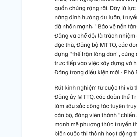
quần chúng rộng rãi. Đây là lực 
năng định hướng dư luận, truy
đã nhấn mạnh: "Bảo vệ nền tản
Đảng và chế độ; là trách nhiệm c
đặc thù, Đảng bộ MTTQ, các đoà
dựng "thế trận lòng dân", củng
trực tiếp vào việc xây dựng và 
Đảng trong điều kiện mới - Phó 
Rút kinh nghiệm từ cuộc thi và
Đảng ủy MTTQ, các đoàn thể Tru
làm sâu sắc công tác tuyên truyề
cán bộ, đảng viên thành "chiến s
mạnh mẽ phương thức truyền th
biến cuộc thi thành hoạt động t