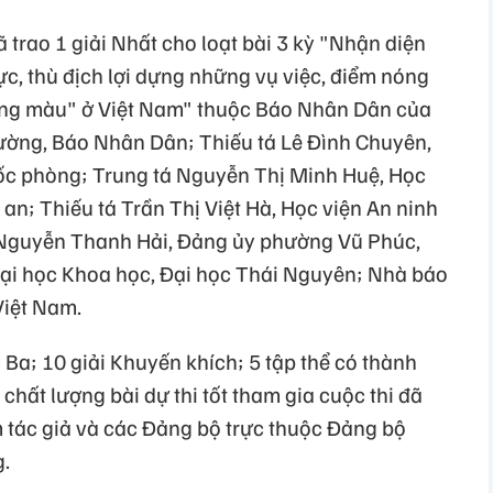
 trao 1 giải Nhất cho loạt bài 3 kỳ "Nhận diện
c, thù địch lợi dựng những vụ việc, điểm nóng
ng màu" ở Việt Nam" thuộc Báo Nhân Dân của
ờng, Báo Nhân Dân; Thiếu tá Lê Đình Chuyên,
uốc phòng; Trung tá Nguyễn Thị Minh Huệ, Học
an; Thiếu tá Trần Thị Việt Hà, Học viện An ninh
 Nguyễn Thanh Hải, Đảng ủy phường Vũ Phúc,
 Đại học Khoa học, Đại học Thái Nguyên; Nhà báo
Việt Nam.
ải Ba; 10 giải Khuyến khích; 5 tập thể có thành
 chất lượng bài dự thi tốt tham gia cuộc thi đã
m tác giả và các Đảng bộ trực thuộc Đảng bộ
.