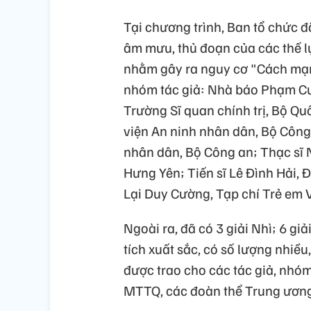
Tại chương trình, Ban tổ chức đã
âm mưu, thủ đoạn của các thế lự
nhằm gây ra nguy cơ "Cách mạ
nhóm tác giả: Nhà báo Phạm Cư
Trường Sĩ quan chính trị, Bộ Q
viện An ninh nhân dân, Bộ Công 
nhân dân, Bộ Công an; Thạc sĩ
Hưng Yên; Tiến sĩ Lê Đình Hải,
Lại Duy Cường, Tạp chí Trẻ em 
Ngoài ra, đã có 3 giải Nhì; 6 gi
tích xuất sắc, có số lượng nhiều,
được trao cho các tác giả, nhó
MTTQ, các đoàn thể Trung ương