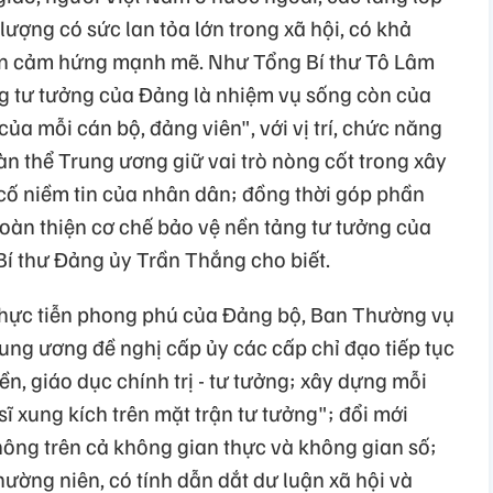
lượng có sức lan tỏa lớn trong xã hội, có khả
ền cảm hứng mạnh mẽ. Như Tổng Bí thư Tô Lâm
g tư tưởng của Đảng là nhiệm vụ sống còn của
ủa mỗi cán bộ, đảng viên", với vị trí, chức năng
n thể Trung ương giữ vai trò nòng cốt trong xây
 cố niềm tin của nhân dân; đồng thời góp phần
hoàn thiện cơ chế bảo vệ nền tảng tư tưởng của
Bí thư Đảng ủy Trần Thắng cho biết.
 thực tiễn phong phú của Đảng bộ, Ban Thường vụ
ng ương đề nghị cấp ủy các cấp chỉ đạo tiếp tục
n, giáo dục chính trị - tư tưởng; xây dựng mỗi
ĩ xung kích trên mặt trận tư tưởng"; đổi mới
ông trên cả không gian thực và không gian số;
hường niên, có tính dẫn dắt dư luận xã hội và