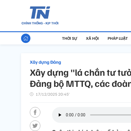
THỜI SỰ
XÃ HỘI
PHÁP LUẬT
Xây dựng Đảng
Xây dựng "lá chắn tư tư
Đảng bộ MTTQ, các đoàn
17/12/2025 20:45’