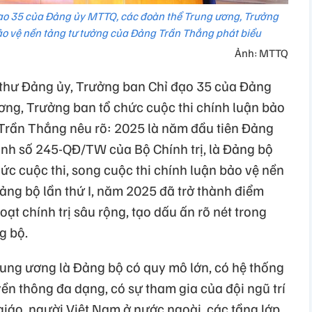
đạo 35 của Đảng ủy MTTQ, các đoàn thể Trung ương, Trưởng
bảo vệ nền tảng tư tưởng của Đảng Trần Thắng phát biểu
Ảnh: MTTQ
 Bí thư Đảng ủy, Trưởng ban Chỉ đạo 35 của Đảng
ng, Trưởng ban tổ chức cuộc thi chính luận bảo
Trần Thắng nêu rõ: 2025 là năm đầu tiên Đảng
ịnh số 245-QĐ/TW của Bộ Chính trị, là Đảng bộ
hức cuộc thi, song cuộc thi chính luận bảo vệ nền
ảng bộ lần thứ I, năm 2025 đã trở thành điểm
ạt chính trị sâu rộng, tạo dấu ấn rõ nét trong
g bộ.
ung ương là Đảng bộ có quy mô lớn, có hệ thống
yền thông đa dạng, có sự tham gia của đội ngũ trí
 giáo, người Việt Nam ở nước ngoài, các tầng lớp