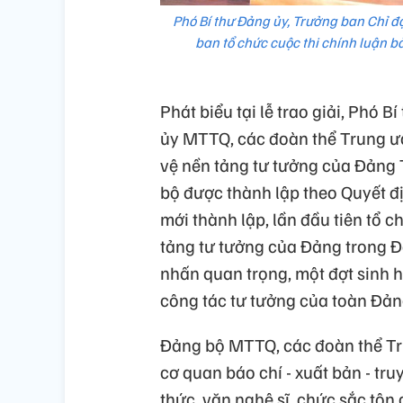
Phó Bí thư Đảng ủy, Trưởng ban Chỉ 
ban tổ chức cuộc thi chính luận 
Phát biểu tại lễ trao giải, Phó
ủy MTTQ, các đoàn thể Trung ươ
vệ nền tảng tư tưởng của Đảng 
bộ được thành lập theo Quyết đ
mới thành lập, lần đầu tiên tổ c
tảng tư tưởng của Đảng trong Đ
nhấn quan trọng, một đợt sinh ho
công tác tư tưởng của toàn Đản
Đảng bộ MTTQ, các đoàn thể Tr
cơ quan báo chí - xuất bản - tru
thức, văn nghệ sĩ, chức sắc tôn