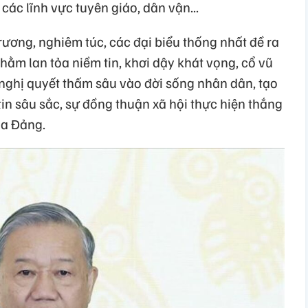
các lĩnh vực tuyên giáo, dân vận...
trương, nghiêm túc, các đại biểu thống nhất đề ra
ằm lan tỏa niềm tin, khơi dậy khát vọng, cổ vũ
 nghị quyết thấm sâu vào đời sống nhân dân, tạo
tin sâu sắc, sự đồng thuận xã hội thực hiện thắng
ủa Đảng.