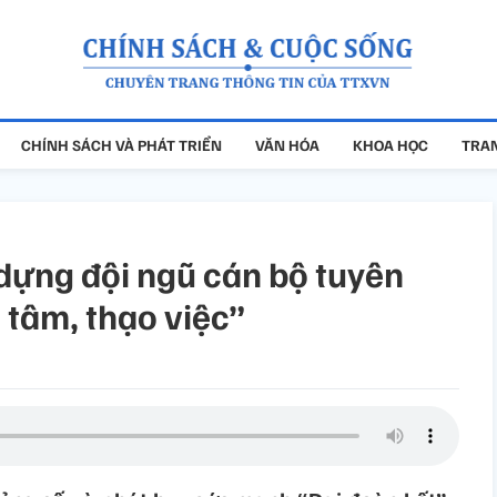
CHÍNH SÁCH VÀ PHÁT TRIỂN
VĂN HÓA
KHOA HỌC
TRAN
 dựng đội ngũ cán bộ tuyên
 tâm, thạo việc”