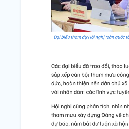
Đại biểu tham dự Hội nghị toàn quốc t
Các đại biểu đã trao đổi, thảo l
sắp xếp cán bộ; tham mưu công 
đức, hoàn thiện nền dân chủ xã 
với nhân dân; các lĩnh vực tuyê
Hội nghị cũng phân tích, nhìn nh
tham mưu xây dựng Đảng về chín
dự báo, nắm bắt dư luận xã hội