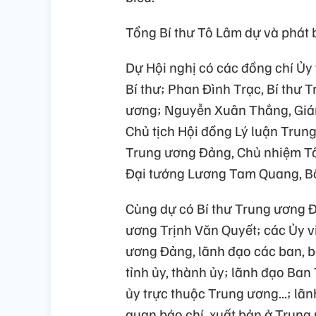
Tổng Bí thư Tô Lâm dự và phát b
Dự Hội nghị có các đồng chí Ủy
Bí thư; Phan Đình Trạc, Bí thư
ương; Nguyễn Xuân Thắng, Giám 
Chủ tịch Hội đồng Lý luận Trun
Trung ương Đảng, Chủ nhiệm Tổ
Đại tướng Lương Tam Quang, Bộ
Cùng dự có Bí thư Trung ương 
ương Trịnh Văn Quyết; các Ủy v
ương Đảng, lãnh đạo các ban, 
tỉnh ủy, thành ủy; lãnh đạo Ban
ủy trực thuộc Trung ương...; lã
quan báo chí, xuất bản ở Trung