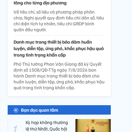
tăng cho từng địa phương
Về tiêu chí, số liệu và phương pháp phân
chia, Nghị quyết quy định tiêu chí dân số, tiêu
chí diện tích tự nhiên, tiêu chí GRDP bình
quân đầu người.
Danh mục trang thiết bị bảo đảm huấn
luyện, diễn tập, ứng phó, khắc phục hậu quả
trong tình trạng khẩn cấp
Phó Thủ tướng Phan Văn Giang đã ký Quyết
định số 1508/QĐ-TTg ngày 7/8/2026 ban
hành Danh mục trang thiết bị bảo đảm cho
huấn luyện, diễn tập, ứng phó, khắc phục hậu
quả trong tình trạng khẩn cấp.
Bạn đọc quan tâm
Kỳ họp không thường
lệ thứ Nhất, Quốc hội