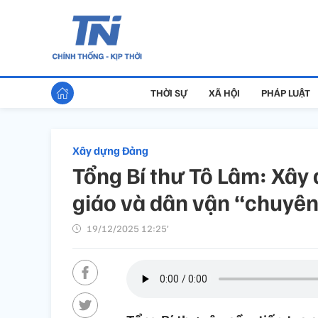
THỜI SỰ
XÃ HỘI
PHÁP LUẬT
Xây dựng Đảng
Tổng Bí thư Tô Lâm: Xây
giáo và dân vận “chuyên
19/12/2025 12:25’