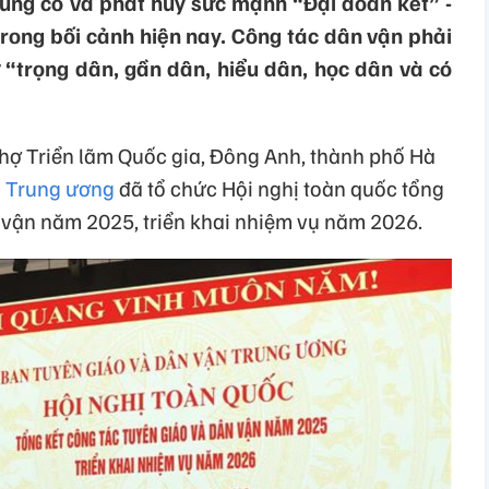
 củng cố và phát huy sức mạnh “Đại đoàn kết” -
trong bối cảnh hiện nay. Công tác dân vận phải
 “trọng dân, gần dân, hiểu dân, học dân và có
chợ Triển lãm Quốc gia, Đông Anh, thành phố Hà
n Trung ương
đã tổ chức Hội nghị toàn quốc tổng
 vận năm 2025, triển khai nhiệm vụ năm 2026.