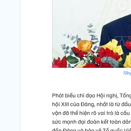
Tổng
Phát biểu chỉ đạo Hội nghị, Tổn
hội XIII của Đảng, nhất là từ đ
vận đã thể hiện rõ vai trò là cầ
sức mạnh đại đoàn kết toàn dân
đốn Đảng và bảo vệ Tổ quốc Việ