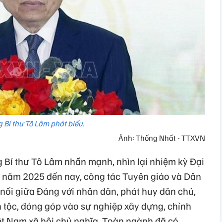
 Bí thư Tô Lâm phát biểu.
Ảnh: Thống Nhất - TTXVN
g Bí thư Tô Lâm nhấn mạnh, nhìn lại nhiệm kỳ Đại
ầu năm 2025 đến nay, công tác Tuyên giáo và Dân
u nối giữa Đảng với nhân dân, phát huy dân chủ,
 tộc, đóng góp vào sự nghiệp xây dựng, chỉnh
t Nam xã hội chủ nghĩa. Toàn ngành đã có