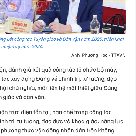
ổng kết công tác Tuyên giáo và Dân vận năm 2025, triển khai
nhiệm vụ năm 2026.
Ảnh: Phương Hoa - TTXVN
uận, đánh giá kết quả công tác tổ chức bộ máy,
tác xây dựng Đảng về chính trị, tư tưởng, đạo
hội chủ nghĩa, mối liên hệ mật thiết giữa Đảng
n giáo và dân vận.
ận trực diện tồn tại, hạn chế trong công tác
h trị, tư tưởng, đạo đức và khoa giáo; năng lực
; phương thức vận động nhân dân trên không