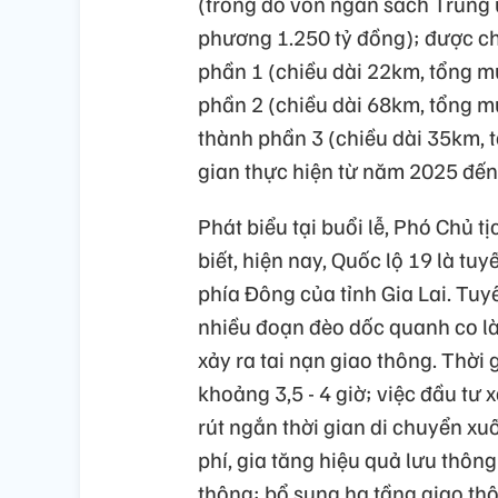
(trong đó vốn ngân sách Trung 
phương 1.250 tỷ đồng); được c
phần 1 (chiều dài 22km, tổng m
phần 2 (chiều dài 68km, tổng m
thành phần 3 (chiều dài 35km, 
gian thực hiện từ năm 2025 đế
Phát biểu tại buổi lễ, Phó Chủ
biết, hiện nay, Quốc lộ 19 là tu
phía Đông của tỉnh Gia Lai. T
nhiều đoạn đèo dốc quanh co l
xảy ra tai nạn giao thông. Thời
khoảng 3,5 - 4 giờ; việc đầu tư
rút ngắn thời gian di chuyển xu
phí, gia tăng hiệu quả lưu thô
thông; bổ sung hạ tầng giao thô