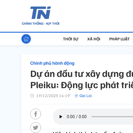
THỜI SỰ
XÃ HỘI
PHÁP LUẬT
Chính phủ hành động
Dự án đầu tư xây dựng đ
Pleiku: Động lực phát tr
19/12/2025 14:19’
Gia Lai