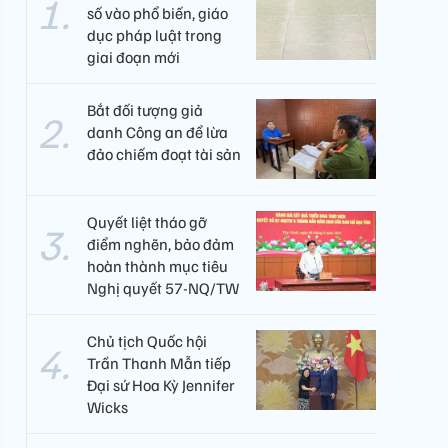
số vào phổ biến, giáo
dục pháp luật trong
giai đoạn mới
Bắt đối tượng giả
danh Công an để lừa
đảo chiếm đoạt tài sản
Quyết liệt tháo gỡ
điểm nghẽn, bảo đảm
hoàn thành mục tiêu
Nghị quyết 57-NQ/TW
Chủ tịch Quốc hội
Trần Thanh Mẫn tiếp
Đại sứ Hoa Kỳ Jennifer
Wicks