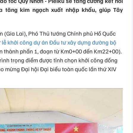
ao tốc Quy Nhơn - Pleiku sẽ tăng cường kết nối
ia tăng kim ngạch xuất nhập khẩu, giúp Tây
n (Gia Lai), Phó Thủ tướng Chính phủ Hồ Quốc
 lễ khởi công dự án Đầu tư xây dựng đường bộ
 án thành phần 1, đoạn từ Km0+00 đến Km22+00).
trình trọng điểm được tỉnh chọn khởi công đồng
o mừng Đại hội Đại biểu toàn quốc lần thứ XIV