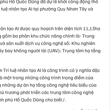
 phủ Hồ Quốc Dũng đã dự lễ khởi công động thổ
 tuệ nhân tạo AI tại phường Quy Nhơn Tây và
ân tạo AI được quy hoạch trên diện tích 11,13ha
g gồm ba phân khu chức năng chính là: Trung
 và sản xuất dịch vụ công nghệ số; Khu nghiên
y bay không người lái (UAV); Trung tâm hạ tầng
 Trí tuệ nhân tạo AI là công trình có ý nghĩa đặc
là một trong những công trình trọng điểm của
ng những dự án hạ tầng công nghệ tiêu biểu của
hủ trương phát triển các trung tâm công nghệ
nh phủ Hồ Quốc Dũng cho biết./.