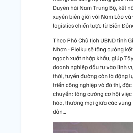
Duyên hải Nam Trung Bộ, kết nố
xuyên biên giới với Nam Lào v
logistics chiến lược từ Biển Đô
Theo Phó Chủ tịch UBND tỉnh Gi
Nhơn - Pleiku sẽ tăng cường kết
ngạch xuất nhập khẩu, giúp Tây
doanh nghiệp đầu tư vào lĩnh vự
thời, tuyến đường còn là động l
triển công nghiệp và đô thị, đặc
chuyển; tăng cường cơ hội việc l
hóa, thương mại giữa các vùng
dân…