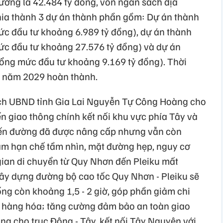
ương là 42.484 tỷ đồng, vốn ngân sách địa
hia thành 3 dự án thành phần gồm: Dự án thành
ức đầu tư khoảng 6.989 tỷ đồng), dự án thành
ức đầu tư khoảng 27.576 tỷ đồng) và dự án
tổng mức đầu tư khoảng 9.169 tỷ đồng). Thời
n năm 2029 hoàn thành.
 tịch UBND tỉnh Gia Lai Nguyễn Tự Công Hoàng cho
yến giao thông chính kết nối khu vực phía Tây và
uyến đường đã được nâng cấp nhưng vẫn còn
àm hạn chế tầm nhìn, mặt đường hẹp, nguy cơ
 gian di chuyển từ Quy Nhơn đến Pleiku mất
 xây dựng đường bộ cao tốc Quy Nhơn - Pleiku sẽ
ống còn khoảng 1,5 - 2 giờ, góp phần giảm chi
ng hàng hóa; tăng cường đảm bảo an toàn giao
ng cho trục Đông - Tây, kết nối Tây Nguyên với