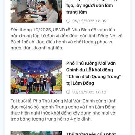
tạo, lấy người dân làm
trung tâm
06/12/2025 16:09’
Đến tháng 10/2025, UBND xã Nha Bích đã vươn lên
nằm trong tốp 10 đơn vị dẫn đầu toàn tỉnh Đồng Nai về
Bộ chỉ số chỉ đạo, điều hành và chất lượng phục vụ
người dân, doanh nghiệp.
Phó Thủ tướng Mai Văn
Chính dự Lễ khởi động
“Chiến dịch Quang Trung”
tại Lâm Đồng
03/12/2025 16:12’
Tại buổi lễ, Phó Thủ tướng Mai Văn Chính cùng lãnh
đạo một số bộ, ngành Trung ương và tỉnh Lâm Đồng
thực hiện nghi thức khởi động xây dựng nhà mới và
trao bảng tượng trưng hỗ trợ 4 gia đình.
Thủ tướng yêu cầu phát