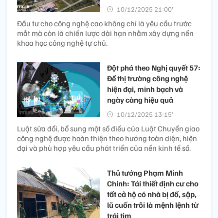
10/12/2025 21:00’
Đầu tư cho công nghệ cao không chỉ là yêu cầu trước
mắt mà còn là chiến lược dài hạn nhằm xây dựng nền
khoa học công nghệ tự chủ.
Đột phá theo Nghị quyết 57:
Để thị trường công nghệ
hiện đại, minh bạch và
ngày càng hiệu quả
10/12/2025 13:15’
Luật sửa đổi, bổ sung một số điều của Luật Chuyển giao
công nghệ được hoàn thiện theo hướng toàn diện, hiện
đại và phù hợp yêu cầu phát triển của nền kinh tế số.
Thủ tướng Phạm Minh
Chính: Tái thiết định cư cho
tất cả hộ có nhà bị đổ, sập,
lũ cuốn trôi là mệnh lệnh từ
trái tim