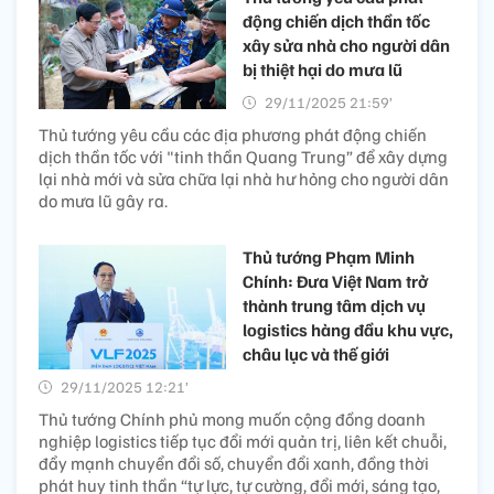
động chiến dịch thần tốc
xây sửa nhà cho người dân
bị thiệt hại do mưa lũ
29/11/2025 21:59’
Thủ tướng yêu cầu các địa phương phát động chiến
dịch thần tốc với "tinh thần Quang Trung” để xây dựng
lại nhà mới và sửa chữa lại nhà hư hỏng cho người dân
do mưa lũ gây ra.
Thủ tướng Phạm Minh
Chính: Đưa Việt Nam trở
thành trung tâm dịch vụ
logistics hàng đầu khu vực,
châu lục và thế giới
29/11/2025 12:21’
Thủ tướng Chính phủ mong muốn cộng đồng doanh
nghiệp logistics tiếp tục đổi mới quản trị, liên kết chuỗi,
đẩy mạnh chuyển đổi số, chuyển đổi xanh, đồng thời
phát huy tinh thần “tự lực, tự cường, đổi mới, sáng tạo,