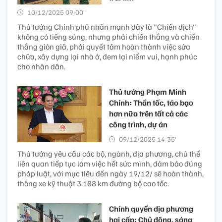
10/12/2025 09:00’
Thủ tướng Chính phủ nhấn mạnh đây là "Chiến dịch"
không có tiếng súng, nhưng phải chiến thắng và chiến
thắng giòn giã, phải quyết tâm hoàn thành việc sửa
chữa, xây dựng lại nhà ở, đem lại niềm vui, hạnh phúc
cho nhân dân.
Thủ tướng Phạm Minh
Chính: Thần tốc, táo bạo
hơn nữa trên tất cả các
công trình, dự án
09/12/2025 14:35’
Thủ tướng yêu cầu các bộ, ngành, địa phương, chủ thể
liên quan tiếp tục làm việc hết sức mình, đảm bảo đúng
pháp luật, với mục tiêu đến ngày 19/12/ sẽ hoàn thành,
thông xe kỹ thuật 3.188 km đường bộ cao tốc.
Chính quyền địa phương
hai cấp: Chủ động, sáng