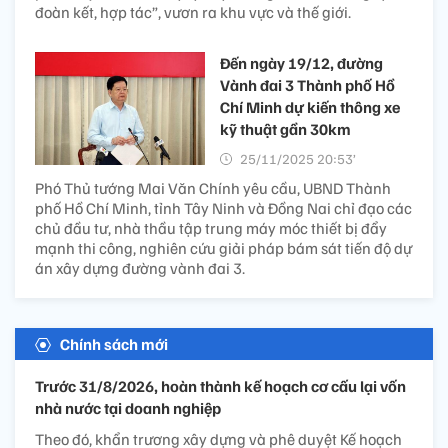
đoàn kết, hợp tác”, vươn ra khu vực và thế giới.
Đến ngày 19/12, đường
Vành đai 3 Thành phố Hồ
Chí Minh dự kiến thông xe
kỹ thuật gần 30km
25/11/2025 20:53’
Phó Thủ tướng Mai Văn Chính yêu cầu, UBND Thành
phố Hồ Chí Minh, tỉnh Tây Ninh và Đồng Nai chỉ đạo các
chủ đầu tư, nhà thầu tập trung máy móc thiết bị đẩy
mạnh thi công, nghiên cứu giải pháp bám sát tiến độ dự
án xây dựng đường vành đai 3.
Chính sách mới
Trước 31/8/2026, hoàn thành kế hoạch cơ cấu lại vốn
nhà nước tại doanh nghiệp
Theo đó, khẩn trương xây dựng và phê duyệt Kế hoạch