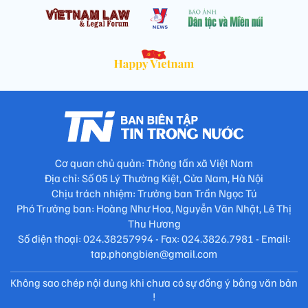
Cơ quan chủ quản: Thông tấn xã Việt Nam
Địa chỉ: Số 05 Lý Thường Kiệt, Cửa Nam, Hà Nội
Chịu trách nhiệm: Trưởng ban Trần Ngọc Tú
Phó Trưởng ban: Hoàng Như Hoa, Nguyễn Văn Nhật, Lê Thị
Thu Hương
Số điện thoại: 024.38257994 - Fax: 024.3826.7981 - Email:
tap.phongbien@gmail.com
Không sao chép nội dung khi chưa có sự đồng ý bằng văn bản
!