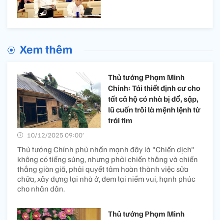
Xem thêm
Thủ tướng Phạm Minh
Chính: Tái thiết định cư cho
tất cả hộ có nhà bị đổ, sập,
lũ cuốn trôi là mệnh lệnh từ
trái tim
10/12/2025 09:00’
Thủ tướng Chính phủ nhấn mạnh đây là "Chiến dịch"
không có tiếng súng, nhưng phải chiến thắng và chiến
thắng giòn giã, phải quyết tâm hoàn thành việc sửa
chữa, xây dựng lại nhà ở, đem lại niềm vui, hạnh phúc
cho nhân dân.
Thủ tướng Phạm Minh