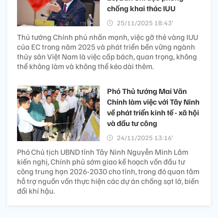
chống khai thác IUU
25/11/2025 18:43’
Thủ tướng Chính phủ nhấn mạnh, việc gỡ thẻ vàng IUU
của EC trong năm 2025 và phát triển bền vững ngành
thủy sản Việt Nam là việc cấp bách, quan trọng, không
thể không làm và không thể kéo dài thêm.
Phó Thủ tướng Mai Văn
Chính làm việc với Tây Ninh
về phát triển kinh tế - xã hội
và đầu tư công
24/11/2025 13:16’
Phó Chủ tịch UBND tỉnh Tây Ninh Nguyễn Minh Lâm
kiến nghị, Chính phủ sớm giao kế hoạch vốn đầu tư
công trung hạn 2026-2030 cho tỉnh, trong đó quan tâm
hỗ trợ nguồn vốn thực hiện các dự án chống sạt lở, biến
đổi khí hậu.