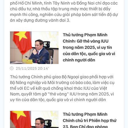
phố Hồ Chí Minh, tỉnh Tây Ninh và Đồng Nai chỉ đạo các
chủ đầu tư, nhà thầu tập trung máy móc thiết bị đẩy
mạnh thi công, nghiên cứu giải pháp bám sát tiến độ dự
án xây dựng đường vành đai 3.
Thủ tướng Phạm Minh
Chính: Gỡ thẻ vàng IUU
trong năm 2025, vì uy tín
của dân tộc, quốc gia và vì
chính người dân
25/11/2025 20:14’
Thủ tướng Chính phủ giao Bộ Ngoại giao phối hợp với
Bộ Nông nghiệp và Môi trường có báo cáo, làm việc cụ
thể với EC về kết quả chống khai thác IUU của Việt
Nam, quyết tâm gỡ "thẻ vàng" IUU trong năm 2025, vì
uy tín của dân tộc, quốc gia và vì chính người dân
Thủ tướng Phạm Minh
Chính chủ trì Phiên họp thứ
23, Ban Chỉ đạo phòng