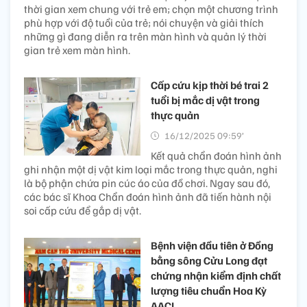
thời gian xem chung với trẻ em; chọn một chương trình
phù hợp với độ tuổi của trẻ; nói chuyện và giải thích
những gì đang diễn ra trên màn hình và quản lý thời
gian trẻ xem màn hình.
Cấp cứu kịp thời bé trai 2
tuổi bị mắc dị vật trong
thực quản
16/12/2025 09:59’
Kết quả chẩn đoán hình ảnh
ghi nhận một dị vật kim loại mắc trong thực quản, nghi
là bộ phận chứa pin cúc áo của đồ chơi. Ngay sau đó,
các bác sĩ Khoa Chẩn đoán hình ảnh đã tiến hành nội
soi cấp cứu để gắp dị vật.
Bệnh viện đầu tiên ở Đồng
bằng sông Cửu Long đạt
chứng nhận kiểm định chất
lượng tiêu chuẩn Hoa Kỳ
AACI