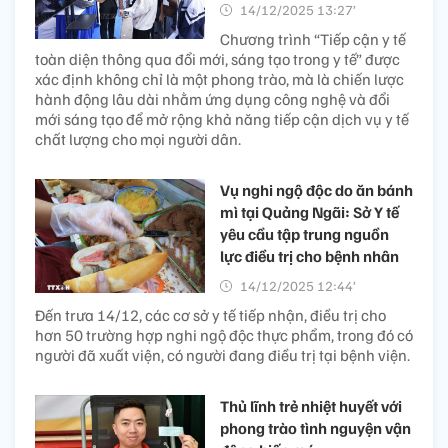
14/12/2025 13:27’
Chương trình “Tiếp cận y tế
toàn diện thông qua đổi mới, sáng tạo trong y tế” được
xác định không chỉ là một phong trào, mà là chiến lược
hành động lâu dài nhằm ứng dụng công nghệ và đổi
mới sáng tạo để mở rộng khả năng tiếp cận dịch vụ y tế
chất lượng cho mọi người dân.
Vụ nghi ngộ độc do ăn bánh
mì tại Quảng Ngãi: Sở Y tế
yêu cầu tập trung nguồn
lực điều trị cho bệnh nhân ​
14/12/2025 12:44’
Đến trưa 14/12, các cơ sở y tế tiếp nhận, điều trị cho
hơn 50 trường hợp nghi ngộ độc thực phẩm, trong đó có
người đã xuất viện, có người đang điều trị tại bệnh viện.
Thủ lĩnh trẻ nhiệt huyết với
phong trào tình nguyện vận