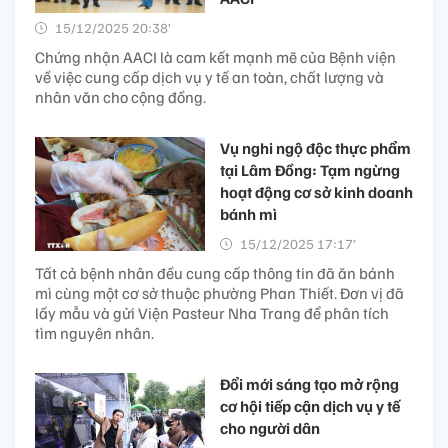
15/12/2025 20:38’
Chứng nhận AACI là cam kết mạnh mẽ của Bệnh viện
về việc cung cấp dịch vụ y tế an toàn, chất lượng và
nhân văn cho cộng đồng.
Vụ nghi ngộ độc thực phẩm
tại Lâm Đồng: Tạm ngừng
hoạt động cơ sở kinh doanh
bánh mì
15/12/2025 17:17’
Tất cả bệnh nhân đều cung cấp thông tin đã ăn bánh
mì cùng một cơ sở thuộc phường Phan Thiết. Đơn vị đã
lấy mẫu và gửi Viện Pasteur Nha Trang để phân tích
tìm nguyên nhân.
Đổi mới sáng tạo mở rộng
cơ hội tiếp cận dịch vụ y tế
cho người dân