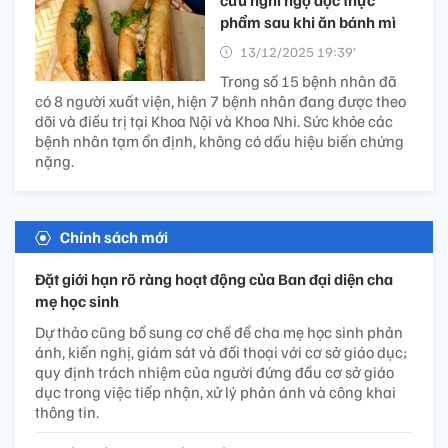
cứu nghi ngộ độc thực
phẩm sau khi ăn bánh mì
13/12/2025 19:39’
Trong số 15 bệnh nhân đã
có 8 người xuất viện, hiện 7 bệnh nhân đang được theo
dõi và điều trị tại Khoa Nội và Khoa Nhi. Sức khỏe các
bệnh nhân tạm ổn định, không có dấu hiệu biến chứng
nặng.
Chính sách mới
Đặt giới hạn rõ ràng hoạt động của Ban đại diện cha
mẹ học sinh
Dự thảo cũng bổ sung cơ chế để cha mẹ học sinh phản
ánh, kiến nghị, giám sát và đối thoại với cơ sở giáo dục;
quy định trách nhiệm của người đứng đầu cơ sở giáo
dục trong việc tiếp nhận, xử lý phản ánh và công khai
thông tin.