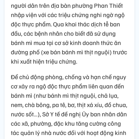
người dân trên địa bàn phường Phan Thiết
nhập viện với các triệu chứng nghi ngờ ngộ
độc thực phẩm. Qua khai thác dịch tễ ban
đầu, các bệnh nhân cho biết đã sử dụng
bánh mì mua tại cơ sở kinh doanh thức ăn
đường phố (xe bán bánh mì thịt nguội) trước
khi xuất hiện triệu chứng.
Để chủ động phòng, chống và hạn chế nguy
cơ xảy ra ngộ độc thực phẩm liên quan đến
bánh mì (như bánh mì thịt nguội, chả lụa,
nem, chà bông, pa tê, bơ, thịt xá xíu, đồ chua,
nước sốt…), Sở Y tế đề nghị Ủy ban nhân dân
các xã, phường, đặc khu tăng cường công
tác quản lý nhà nước đối với hoạt động kinh