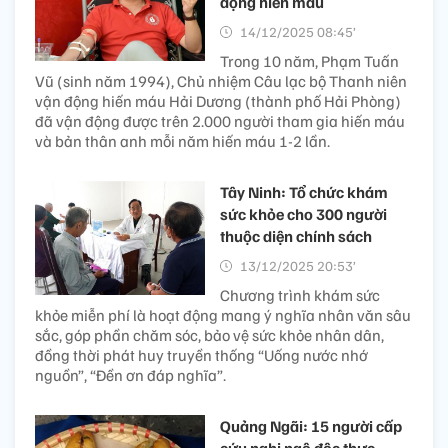
động hiến máu
14/12/2025 08:45’
Trong 10 năm, Phạm Tuấn
Vũ (sinh năm 1994), Chủ nhiệm Câu lạc bộ Thanh niên
vận động hiến máu Hải Dương (thành phố Hải Phòng)
đã vận động được trên 2.000 người tham gia hiến máu
và bản thân anh mỗi năm hiến máu 1-2 lần.
Tây Ninh: Tổ chức khám
sức khỏe cho 300 người
thuộc diện chính sách
13/12/2025 20:53’
Chương trình khám sức
khỏe miễn phí là hoạt động mang ý nghĩa nhân văn sâu
sắc, góp phần chăm sóc, bảo vệ sức khỏe nhân dân,
đồng thời phát huy truyền thống “Uống nước nhớ
nguồn”, “Đền ơn đáp nghĩa”.
Quảng Ngãi: 15 người cấp