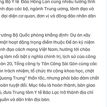
ng Bộ Y tế Đào Hồng Lan cùng nhiều tướng lĩnh
nh đạo các bộ, ngành Trung ương, lãnh đạo và
 đại diện cơ quan, đơn vị và đông đảo nhân dân
trưởng Bộ Quốc phòng khẳng định: Dự án xây
 một hoạt động trọng điểm thuộc Đề án kỷ niệm
nh đạo cách mạng Việt Nam, hướng tới chào
 làm nổi bật ý nghĩa chính trị, lịch sử của công
đoàn 20, Tổng công ty Tân Cảng Sài Gòn cùng các
ần trách nhiệm, tổ chức thi công khoa học, chặt
h Quang Trung” thần tốc, nhưng phải bảo đảm chất
toàn tuyệt đối. Mục tiêu là hoàn thành, bàn giao
 đưa Trung tâm Y tế Bảo Lạc trở thành địa chỉ
quân và dân trên địa bàn.