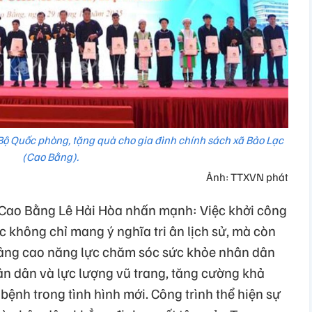
Bộ Quốc phòng, tặng quà cho gia đình chính sách xã Bảo Lạc
(Cao Bằng).
Ảnh: TTXVN phát
h Cao Bằng Lê Hải Hòa nhấn mạnh: Việc khởi công
 không chỉ mang ý nghĩa tri ân lịch sử, mà còn
nâng cao năng lực chăm sóc sức khỏe nhân dân
ân dân và lực lượng vũ trang, tăng cường khả
 bệnh trong tình hình mới. Công trình thể hiện sự