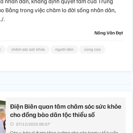
và nhân dân, khẳng định quyết tâm của Trung
o Bằng trong việc chăm lo đời sống nhân dân,
/.
Nông Văn Đạt
c
chăm sóc sức khỏe
người dân
vùng cao
Điện Biên quan tâm chăm sóc sức khỏe
cho đồng bào dân tộc thiểu số
07/12/2025 08:07’
Các y, bác sĩ được tăng cường cho các trạm y tế tuyến