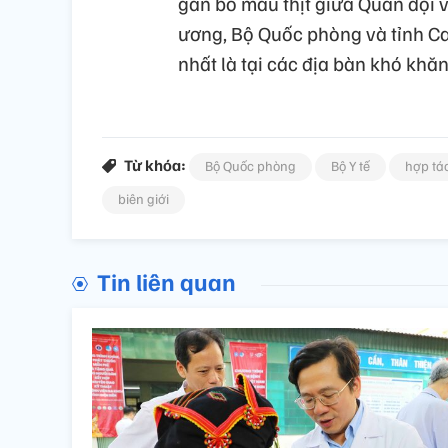
gắn bó máu thịt giữa Quân đội 
ương, Bộ Quốc phòng và tỉnh Ca
nhất là tại các địa bàn khó khăn.
Từ khóa:
Bộ Quốc phòng
Bộ Y tế
hợp tá
biên giới
Tin liên quan