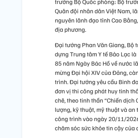
trưởng Bộ Quốc phòng; Bộ trưở
Quân đội nhân dân Việt Nam, lã
nguyên lãnh đạo tỉnh Cao Bằng,
địa phương.
Đại tướng Phan Văn Giang, Bộ 
dựng Trung tâm Y tế Bảo Lạc là
85 năm Ngày Bác Hồ về nước lã
mừng Đại hội XIV của Đảng, càng
trình. Đại tướng yêu cầu Binh 
đơn vị thi công phát huy tinh th
chẽ, theo tinh thần “Chiến dịc
lượng, kỹ thuật, mỹ thuật và an 
công trình vào ngày 20/11/2026,
chăm sóc sức khỏe tin cậy của 