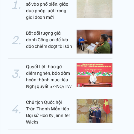
số vào phổ biến, giáo
dục pháp luật trong
giai đoạn mới
Bắt đối tượng giả
danh Công an để lừa
đảo chiếm đoạt tài sản
Quyết liệt tháo gỡ
điểm nghẽn, bảo đảm
hoàn thành mục tiêu
Nghị quyết 57-NQ/TW
Chủ tịch Quốc hội
Trần Thanh Mẫn tiếp
Đại sứ Hoa Kỳ Jennifer
Wicks