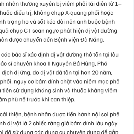
h nhân thường xuyên bị viêm phổi tái diễn từ 1–
thuốc điều trị, không chụp X-quang phổi hoặc
ình trạng ho và sốt kéo dài nên anh buộc bệnh
 quả chụp CT scan ngực phát hiện dị vật đường
 nhân được chuyển đến Bệnh viện Đà Nẵng.
các bác sĩ xác định dị vật đường thở tồn tại lâu
 bác sĩ chuyên khoa II Nguyễn Bá Hùng, Phó
ịch dị ứng, do dị vật đã tồn tại hơn 20 năm,
 phổi, nguy cơ bám dính chặt vào niêm mạc phế
 ưu tiên sử dụng kháng sinh và thuốc kháng viêm
m phù nề trước khi can thiệp.
cải thiện, bệnh nhân được tiến hành nội soi phế
nh dị vật là 2 chiếc răng giả bám dính lâu ngày
 soi đã sử dụng các dụng cụ chuyên dụng để gắp