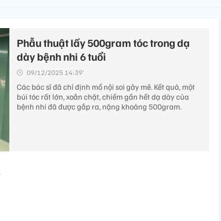
Phẫu thuật lấy 500gram tóc trong dạ
dày bệnh nhi 6 tuổi
09/12/2025 14:39’
Các bác sĩ đã chỉ định mổ nội soi gây mê. Kết quả, một
búi tóc rất lớn, xoắn chặt, chiếm gần hết dạ dày của
bệnh nhi đã được gắp ra, nặng khoảng 500gram.
2