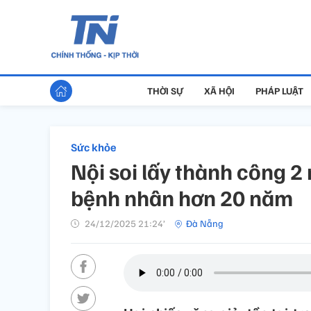
THỜI SỰ
XÃ HỘI
PHÁP LUẬT
Sức khỏe
Nội soi lấy thành công 2 
bệnh nhân hơn 20 năm
24/12/2025 21:24’
Đà Nẵng