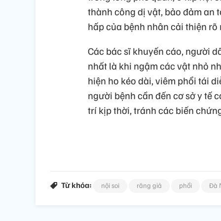
thành công dị vật, bảo đảm an t
hấp của bệnh nhân cải thiện rõ r
Các bác sĩ khuyến cáo, người d
nhất là khi ngậm các vật nhỏ như
hiện ho kéo dài, viêm phổi tái 
người bệnh cần đến cơ sở y tế
trí kịp thời, tránh các biến chứ
Từ khóa:
nội soi
răng giả
phổi
Đà 