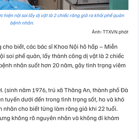
hiện nội soi lấy dị vật là 2 chiếc răng giả ra khỏi phế quản
bệnh nhân.
Ảnh: TTXVN phát
 cho biết, các bác sĩ Khoa Nội hô hấp – Miễn
i soi phế quản, lấy thành công dị vật là 2 chiếc
t bệnh nhân suốt hơn 20 năm, gây tình trạng viêm
 (sinh năm 1976, trú xã Thăng An, thành phố Đà
 tuyến dưới đến trong tình trạng sốt, ho và khó
 nhân cho biết từng làm răng giả khi 22 tuổi.
hưng không rõ nguyên nhân và không đi khám