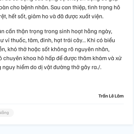
oàn cho bệnh nhân. Sau can thiệp, tình trạng hô
ệt, hết sốt, giảm ho và đã được xuất viện.
ân cần thận trọng trong sinh hoạt hằng ngày,
 vỉ thuốc, tăm, đinh, hạt trái cây… Khi có biểu
diễn, khó thở hoặc sốt không rõ nguyên nhân,
 có chuyên khoa hô hấp để được thăm khám và xử
ng nguy hiểm do dị vật đường thở gây ra./.
Trần Lê Lâm
Nẵng