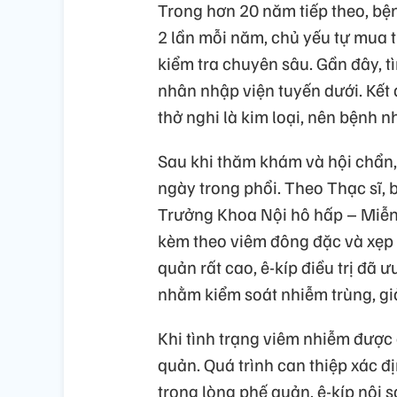
Trong hơn 20 năm tiếp theo, bện
2 lần mỗi năm, chủ yếu tự mua 
kiểm tra chuyên sâu. Gần đây, t
nhân nhập viện tuyến dưới. Kết
thở nghi là kim loại, nên bệnh
Sau khi thăm khám và hội chẩn, 
ngày trong phổi. Theo Thạc sĩ,
Trưởng Khoa Nội hô hấp – Miễn d
kèm theo viêm đông đặc và xẹp
quản rất cao, ê-kíp điều trị đã
nhằm kiểm soát nhiễm trùng, giả
Khi tình trạng viêm nhiễm được 
quản. Quá trình can thiệp xác đị
trong lòng phế quản, ê-kíp nội