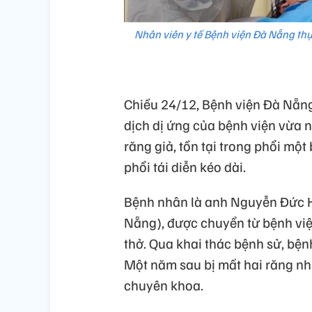
Nhân viên y tế Bệnh viện Đà Nẵng thực 
Chiều 24/12, Bệnh viện Đà Nẵng
dịch dị ứng của bệnh viện vừa nộ
răng giả, tồn tại trong phổi mộ
phổi tái diễn kéo dài.
Bệnh nhân là anh Nguyễn Đức H.
Nẵng), được chuyển từ bệnh viện
thở. Qua khai thác bệnh sử, bệnh
Một năm sau bị mất hai răng n
chuyên khoa.