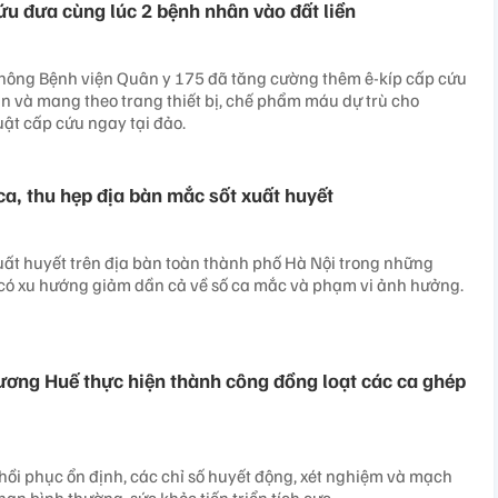
u đưa cùng lúc 2 bệnh nhân vào đất liền​
hông Bệnh viện Quân y 175 đã tăng cường thêm ê-kíp cấp cứu
 và mang theo trang thiết bị, chế phẩm máu dự trù cho
ật cấp cứu ngay tại đảo.
ca, thu hẹp địa bàn mắc sốt xuất huyết
xuất huyết trên địa bàn toàn thành phố Hà Nội trong những
có xu hướng giảm dần cả về số ca mắc và phạm vi ảnh hưởng.
ương Huế thực hiện thành công đồng loạt các ca ghép
hồi phục ổn định, các chỉ số huyết động, xét nghiệm và mạch
ạn bình thường, sức khỏe tiến triển tích cực.