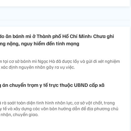
do ăn bánh mì ở Thành phố Hồ Chí Minh: Chưa ghi
ng nặng, nguy hiểm đến tính mạng
tại cơ sở bánh mì Ngọc Hà đã được lấy và gửi đi xét nghiệm
xác định nguyên nhân gây ra vụ việc.
 án chuyển trạm y tế trực thuộc UBND cấp xã
 rà soát toàn diện tình hình nhân lực, cơ sở vật chất, trang
ạm y tế và xây dựng các văn bản hướng dẫn để địa phương chủ
p nhận, chuyển giao.