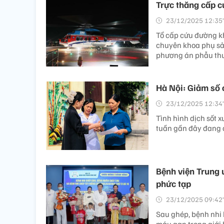
Trực thăng cấp cứ
23/12/2025 12:35’
Tổ cấp cứu đường k
chuyên khoa phụ sản
phương án phẫu thu
Hà Nội: Giảm số 
23/12/2025 12:34’
Tình hình dịch sốt 
tuần gần đây đang 
Bệnh viện Trung 
phức tạp
23/12/2025 09:42’
Sau ghép, bệnh nhi 
máu gan trong giới h