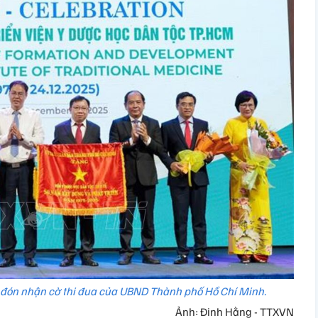
 đón nhận cờ thi đua của UBND Thành phố Hồ Chí Minh.
Ảnh: Đinh Hằng - TTXVN