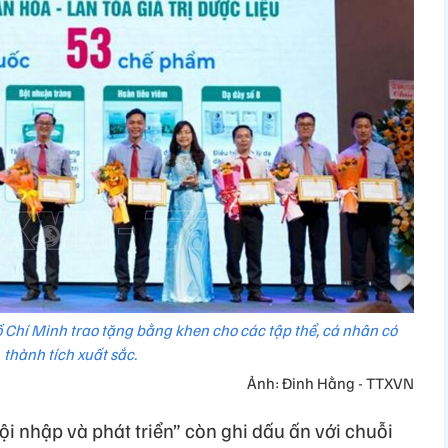
Hồ Chí Minh trao tặng bằng khen cho các tập thể, cá nhân có
thành tích xuất sắc.
Ảnh: Đinh Hằng - TTXVN
ội nhập và phát triển” còn ghi dấu ấn với chuỗi