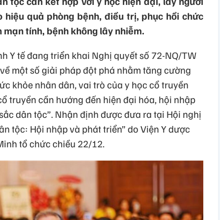
n tộc cần kết hợp với y học hiện đại, lấy người
 hiệu quả phòng bệnh, điều trị, phục hồi chức
h mạn tính, bệnh không lây nhiễm.
h Y tế đang triển khai Nghị quyết số 72-NQ/TW
 về một số giải pháp đột phá nhằm tăng cường
ức khỏe nhân dân, vai trò của y học cổ truyền
cổ truyền cần hướng đến hiện đại hóa, hội nhập
sắc dân tộc”. Nhận định được đưa ra tại Hội nghị
n tộc: Hội nhập và phát triển” do Viện Y dược
inh tổ chức chiều 22/12.