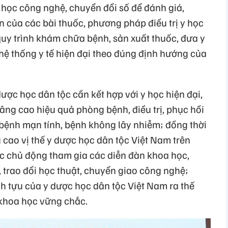
học công nghệ, chuyển đổi số để đánh giá,
 của các bài thuốc, phương pháp điều trị y học
uy trình khám chữa bệnh, sản xuất thuốc, đưa y
hệ thống y tế hiện đại theo đúng định hướng của
dược học dân tộc cần kết hợp với y học hiện đại,
âng cao hiệu quả phòng bệnh, điều trị, phục hồi
 bệnh mạn tính, bệnh không lây nhiễm; đồng thời
cao vị thế y dược học dân tộc Việt Nam trên
ực chủ động tham gia các diễn đàn khoa học,
 trao đổi học thuật, chuyển giao công nghệ;
ành tựu của y dược học dân tộc Việt Nam ra thế
 khoa học vững chắc.