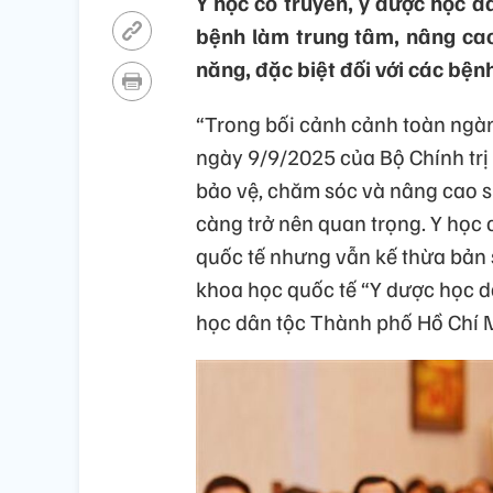
Y học cổ truyền, y dược học dâ
bệnh làm trung tâm, nâng cao
năng, đặc biệt đối với các bện
“Trong bối cảnh cảnh toàn ngàn
ngày 9/9/2025 của Bộ Chính trị
bảo vệ, chăm sóc và nâng cao s
càng trở nên quan trọng. Y học 
quốc tế nhưng vẫn kế thừa bản 
khoa học quốc tế “Y dược học dâ
học dân tộc Thành phố Hồ Chí M