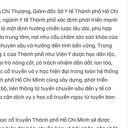
ng Chí Thượng, Giám đốc Sở Y tế Thành phố Hồ Chí
y, ngành Y tế Thành phố xác định phát triển mạnh
 là một định hướng chiến lược lâu dài, phù hợp
 đa trung tâm, nơi nhu cầu chăm sóc sức khỏe của
chuyên sâu và hướng đến tính bền vững. Trong
ng 1 của Thành phố như Viện Y dược học dân tộc,
i trò nòng cốt, có trách nhiệm dẫn dắt, lan tỏa,
 cổ truyền và y học hiện đại trong toàn hệ thống
nh phố Hồ Chí Minh cũng xây dựng, phát triển
bộ, liên thông từ tuyến chuyên sâu đến y tế cơ
p cận dịch vụ y học cổ truyền ngay từ tuyến ban
học cổ truyền Thành phố Hồ Chí Minh sẽ được
ng hiện đại hóa, chuẩn hóa và hội nhập, gắn chặt